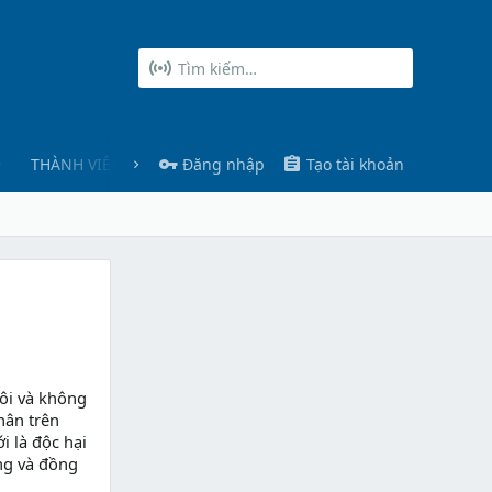
THÀNH VIÊN
Đăng nhập
Tạo tài khoản
ôi và không
hân trên
i là độc hại
ng và đồng