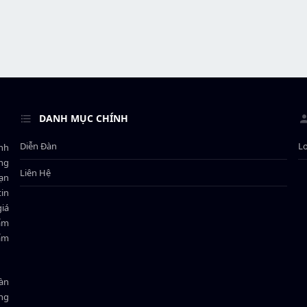
DANH MỤC CHÍNH
Diễn Đàn
L
ành
ông
Liên Hệ
bạn
in
giá
hẩm
hẩm
oàn
ồng