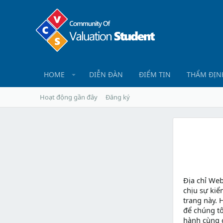
HOME
DIỄN ĐÀN
ĐIỂM TIN
THẨM ĐỊN
Hoạt động gần đây
Đăng ký
Địa chỉ We
chịu sự kiể
trang này. 
để chúng tô
hành cùng 