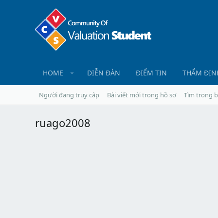
HOME
DIỄN ĐÀN
ĐIỂM TIN
THẨM ĐỊN
Người đang truy cập
Bài viết mới trong hồ sơ
Tìm trong b
ruago2008