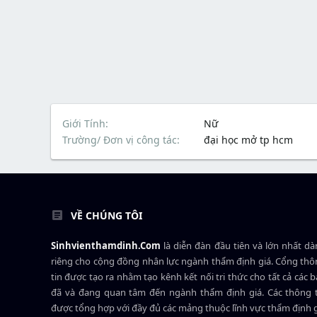
Giới Tính
Nữ
Trường/ Đơn vị công tác
đại học mở tp hcm
VỀ CHÚNG TÔI
Sinhvienthamdinh.Com
là diễn đàn đầu tiên và lớn nhất d
riêng cho cộng đồng nhân lực ngành
thẩm định giá
. Cổng th
tin được tạo ra nhằm tạo kênh kết nối tri thức cho tất cả các 
đã và đang quan tâm đến ngành thẩm định giá. Các thông t
được tổng hợp với đầy đủ các mảng thuộc lĩnh vực thẩm định 