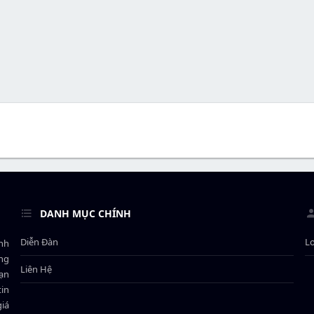
DANH MỤC CHÍNH
Diễn Đàn
L
ành
ông
Liên Hệ
bạn
in
giá