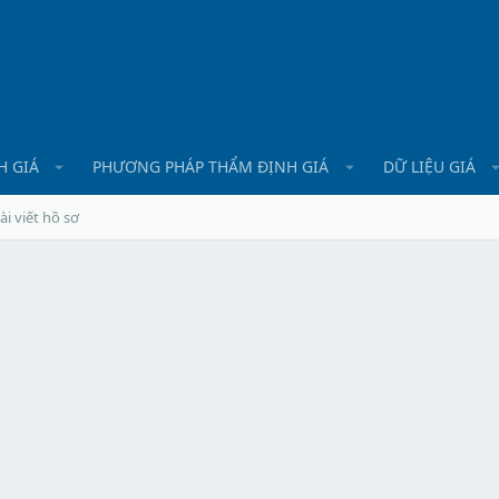
H GIÁ
PHƯƠNG PHÁP THẨM ĐỊNH GIÁ
DỮ LIỆU GIÁ
ài viết hồ sơ