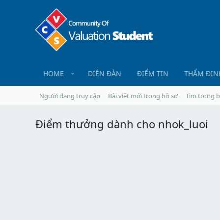
HOME
DIỄN ĐÀN
ĐIỂM TIN
THẨM ĐỊN
Người đang truy cập
Bài viết mới trong hồ sơ
Tìm trong b
Điểm thưởng dành cho nhok_luoi