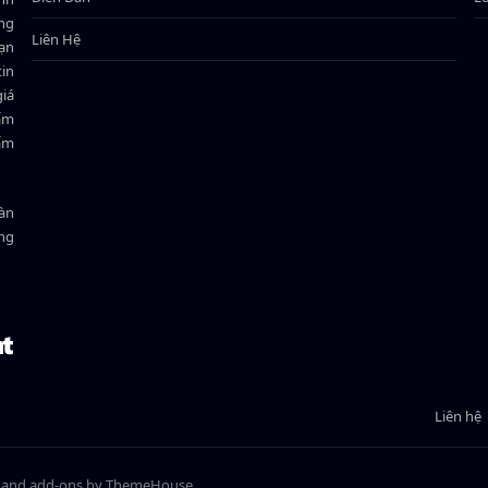
ông
Liên Hệ
bạn
in
giá
hẩm
hẩm
oàn
ồng
Liên hệ
e and add-ons by ThemeHouse