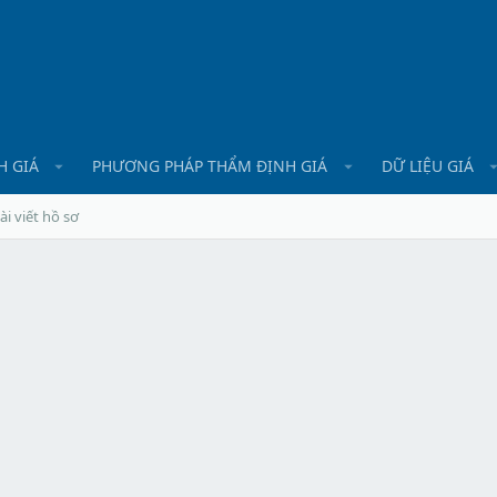
H GIÁ
PHƯƠNG PHÁP THẨM ĐỊNH GIÁ
DỮ LIỆU GIÁ
ài viết hồ sơ