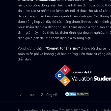
riêng cho cộng đồng nhân lực ngành
thẩm định giá
. Cổng th
tin được tạo ra nhằm tạo kênh kết nối tri thức cho tất cả các 
đã và đang quan tâm đến ngành thẩm định giá. Các thông t
được tổng hợp với đầy đủ các mảng thuộc lĩnh vực thẩm định 
như: Thẩm định giá Bất động sản, thẩm định giá động sản, t
định giá máy móc thiết bị, thẩm định giá doanh nghiệp, t
định giá dự án đầu tư, thẩm định giá thương hiệu...
Với phương châm
"Connet For Sharing"
chúng tôi chia sẻ h
toàn miễn phí và không giới hạn những kiến thức từ cộng đ
diễn đàn.
UI.X
Tiếng Việt
®
Forum software by XenForo
© 2010-2020 XenForo Ltd.
|
Styl