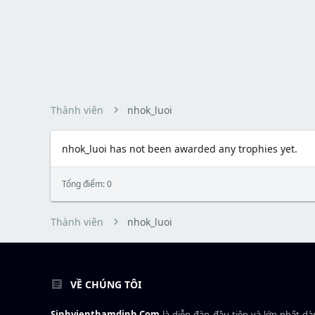
Thành viên
nhok_luoi
nhok_luoi has not been awarded any trophies yet.
Tổng điểm: 0
Thành viên
nhok_luoi
VỀ CHÚNG TÔI
Sinhvienthamdinh.Com
là diễn đàn đầu tiên và lớn nhất d