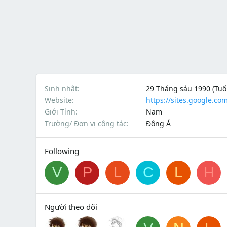
Sinh nhật
29 Tháng sáu 1990 (Tuổi
Website
https://sites.google.co
Giới Tính
Nam
Trường/ Đơn vị công tác
Đông Á
Following
V
P
L
C
L
H
Người theo dõi