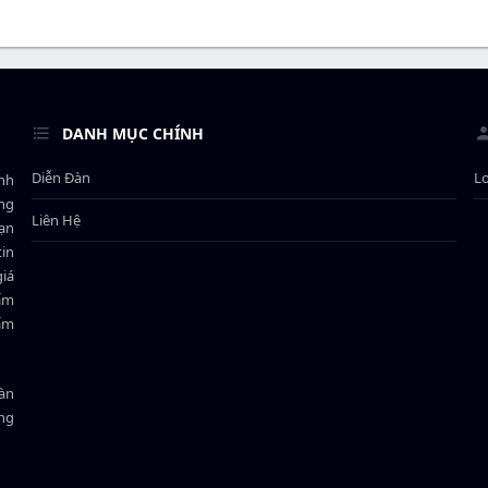
DANH MỤC CHÍNH
Diễn Đàn
L
ành
ông
Liên Hệ
bạn
in
giá
hẩm
hẩm
oàn
ồng