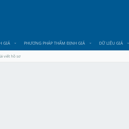
H GIÁ
PHƯƠNG PHÁP THẨM ĐỊNH GIÁ
DỮ LIỆU GIÁ
ài viết hồ sơ