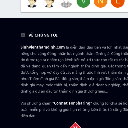
V
N
L
VỀ CHÚNG TÔI
Sinhvienthamdinh.Com
là diễn đàn đầu tiên và lớn nhất d
riêng cho cộng đồng nhân lực ngành
thẩm định giá
. Cổng th
tin được tạo ra nhằm tạo kênh kết nối tri thức cho tất cả các 
đã và đang quan tâm đến ngành thẩm định giá. Các thông t
được tổng hợp với đầy đủ các mảng thuộc lĩnh vực thẩm định 
như: Thẩm định giá Bất động sản, thẩm định giá động sản, t
định giá máy móc thiết bị, thẩm định giá doanh nghiệp, t
định giá dự án đầu tư, thẩm định giá thương hiệu...
Với phương châm
"Connet For Sharing"
chúng tôi chia sẻ h
toàn miễn phí và không giới hạn những kiến thức từ cộng đ
diễn đàn.