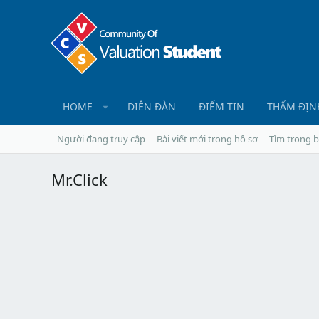
HOME
DIỄN ĐÀN
ĐIỂM TIN
THẨM ĐỊN
Người đang truy cập
Bài viết mới trong hồ sơ
Tìm trong b
Mr.Click