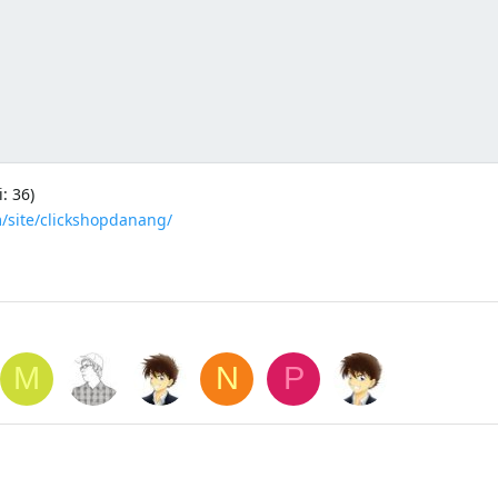
: 36)
m/site/clickshopdanang/
M
N
P