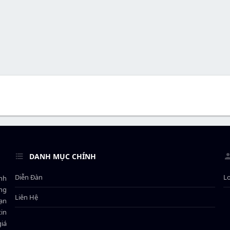
DANH MỤC CHÍNH
Diễn Đàn
L
ành
ông
Liên Hệ
bạn
in
giá