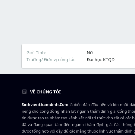
Giới Tính
Nữ
Trường/ Đơn vị công tác
Đại học KTQD
VỀ CHÚNG TÔI
Sinhvienthamdinh.Com
là diễn đàn đầu tiên và lớn nhất d
riêng cho cộng đồng nhân lực ngành
thẩm định giá
. Cổng th
tin được tạo ra nhằm tạo kênh kết nối tri thức cho tất cả các 
đã và đang quan tâm đến ngành thẩm định giá. Các thông t
được tổng hợp với đầy đủ các mảng thuộc lĩnh vực thẩm định 