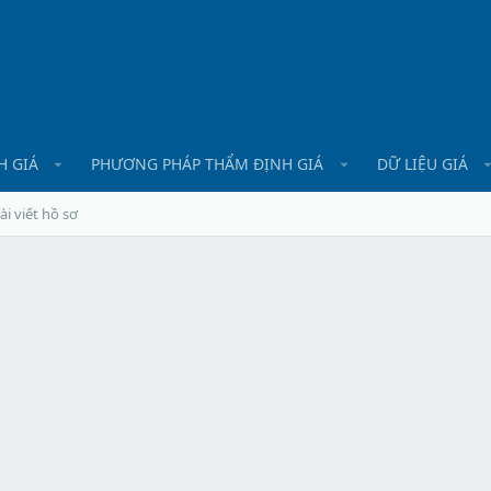
H GIÁ
PHƯƠNG PHÁP THẨM ĐỊNH GIÁ
DỮ LIỆU GIÁ
ài viết hồ sơ