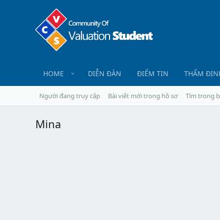
HOME
DIỄN ĐÀN
ĐIỂM TIN
THẨM ĐỊN
Người đang truy cập
Bài viết mới trong hồ sơ
Tìm trong b
Mina