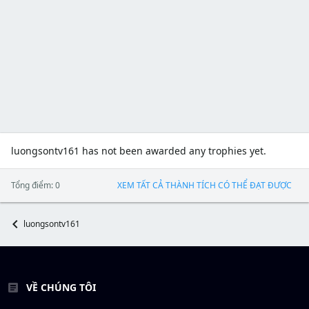
luongsontv161 has not been awarded any trophies yet.
Tổng điểm: 0
XEM TẤT CẢ THÀNH TÍCH CÓ THỂ ĐẠT ĐƯỢC
luongsontv161
VỀ CHÚNG TÔI