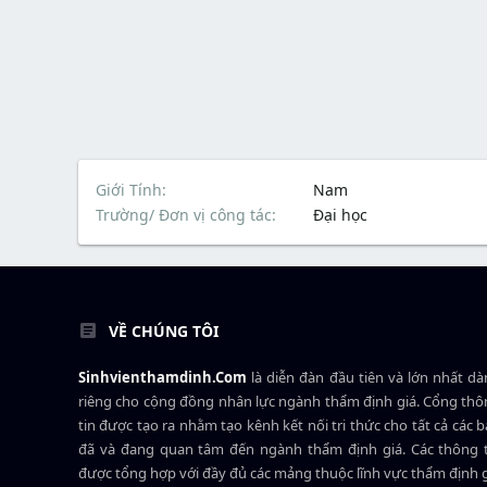
Giới Tính
Nam
Trường/ Đơn vị công tác
Đại học
VỀ CHÚNG TÔI
Sinhvienthamdinh.Com
là diễn đàn đầu tiên và lớn nhất d
riêng cho cộng đồng nhân lực ngành
thẩm định giá
. Cổng th
tin được tạo ra nhằm tạo kênh kết nối tri thức cho tất cả các 
đã và đang quan tâm đến ngành thẩm định giá. Các thông t
được tổng hợp với đầy đủ các mảng thuộc lĩnh vực thẩm định 