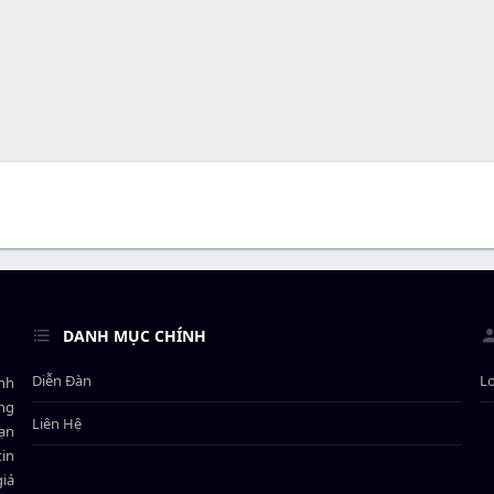
DANH MỤC CHÍNH
Diễn Đàn
L
ành
ông
Liên Hệ
bạn
in
giá