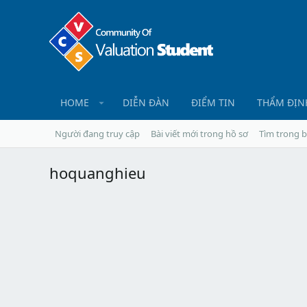
HOME
DIỄN ĐÀN
ĐIỂM TIN
THẨM ĐỊN
Người đang truy cập
Bài viết mới trong hồ sơ
Tìm trong b
hoquanghieu