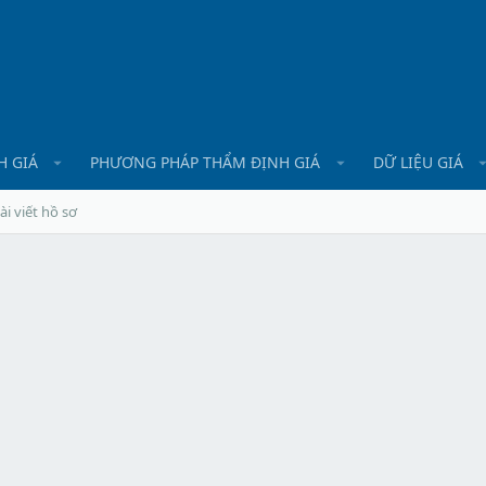
H GIÁ
PHƯƠNG PHÁP THẨM ĐỊNH GIÁ
DỮ LIỆU GIÁ
ài viết hồ sơ