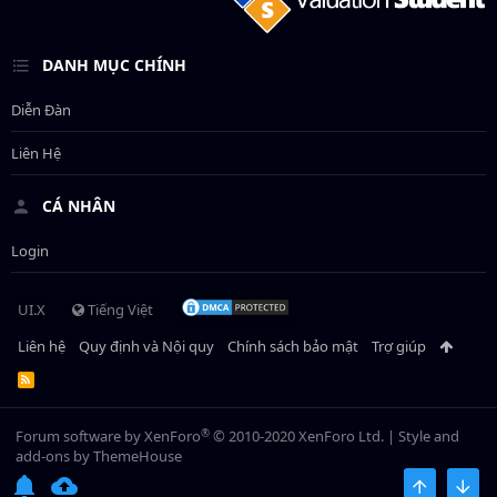
DANH MỤC CHÍNH
Diễn Đàn
Liên Hệ
CÁ NHÂN
Login
UI.X
Tiếng Việt
Liên hệ
Quy định và Nội quy
Chính sách bảo mật
Trợ giúp
R
S
S
®
Forum software by XenForo
© 2010-2020 XenForo Ltd.
|
Style and
add-ons by ThemeHouse