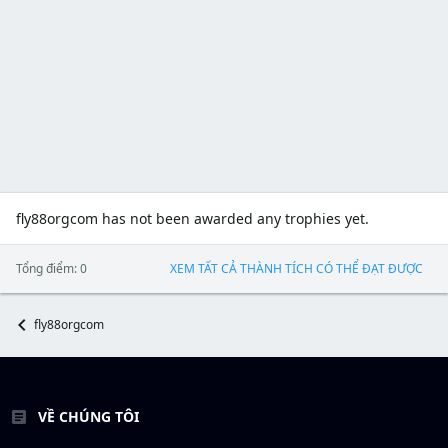
fly88orgcom has not been awarded any trophies yet.
Tổng điểm: 0
XEM TẤT CẢ THÀNH TÍCH CÓ THỂ ĐẠT ĐƯỢC
fly88orgcom
VỀ CHÚNG TÔI