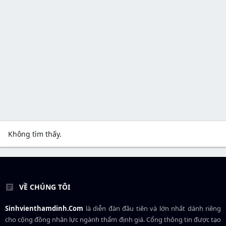
Không tìm thấy.
VỀ CHÚNG TÔI
Sinhvienthamdinh.Com
là diễn đàn đầu tiên và lớn nhất dành riêng
cho cộng đồng nhân lực ngành
thẩm định giá
. Cổng thông tin được tạo