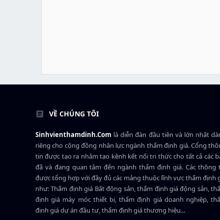
VỀ CHÚNG TÔI
Sinhvienthamdinh.Com
là diễn đàn đầu tiên và lớn nhất d
riêng cho cộng đồng nhân lực ngành
thẩm định giá
. Cổng th
tin được tạo ra nhằm tạo kênh kết nối tri thức cho tất cả các 
đã và đang quan tâm đến ngành thẩm định giá. Các thông t
được tổng hợp với đầy đủ các mảng thuộc lĩnh vực thẩm định 
như: Thẩm định giá Bất động sản, thẩm định giá động sản, t
định giá máy móc thiết bị, thẩm định giá doanh nghiệp, t
định giá dự án đầu tư, thẩm định giá thương hiệu...