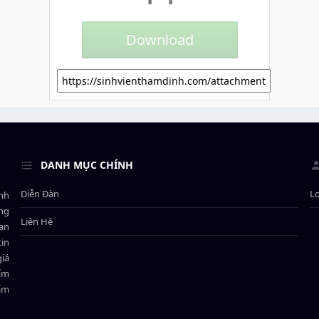
DANH MỤC CHÍNH
Diễn Đàn
L
ành
ông
Liên Hệ
bạn
in
giá
hẩm
hẩm