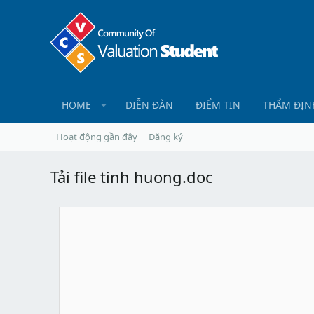
HOME
DIỄN ĐÀN
ĐIỂM TIN
THẨM ĐỊN
Hoạt động gần đây
Đăng ký
Tải file tinh huong.doc