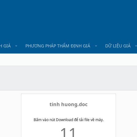
H GIÁ
PHƯƠNG PHÁP THẨM ĐỊNH GIÁ
DỮ LIỆU GIÁ
tinh huong.doc
Bấm vào nút Download để tải file về máy.
11