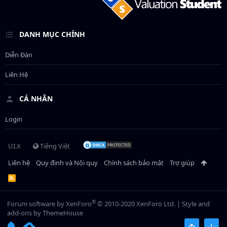
DANH MỤC CHÍNH
Diễn Đàn
Liên Hệ
CÁ NHÂN
Login
UI.X
Tiếng Việt
Liên hệ
Quy định và Nội quy
Chính sách bảo mật
Trợ giúp
R
S
S
®
Forum software by XenForo
© 2010-2020 XenForo Ltd.
|
Style and
add-ons by ThemeHouse