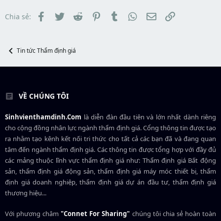
r
s
t
t
đ
Facebook
Twitter
Reddit
Pinterest
Tumblr
WhatsApp
Email
Link
Chia sẻ:
a
ầ
r
u
t
e
Tin tức Thẩm định giá
r
VỀ CHÚNG TÔI
Sinhvienthamdinh.Com
là diễn đàn đầu tiên và lớn nhất dành riêng
cho cộng đồng nhân lực ngành
thẩm định giá
. Cổng thông tin được tạo
ra nhằm tạo kênh kết nối tri thức cho tất cả các bạn đã và đang quan
tâm đến ngành thẩm định giá. Các thông tin được tổng hợp với đầy đủ
các mảng thuộc lĩnh vực thẩm định giá như: Thẩm định giá Bất động
sản, thẩm định giá động sản, thẩm định giá máy móc thiết bị, thẩm
định giá doanh nghiệp, thẩm định giá dự án đầu tư, thẩm định giá
thương hiệu...
Với phương châm
"Connet For Sharing"
chúng tôi chia sẻ hoàn toàn