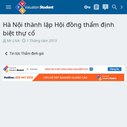
Hà Nội thành lập Hội đồng thẩm định
biệt thự cổ
T
N
Mr LNA
1 Tháng tám 2013
h
g
r
à
Tin tức Thẩm định giá
e
y
a
b
d
ắ
s
t
t
đ
a
ầ
r
u
t
e
r