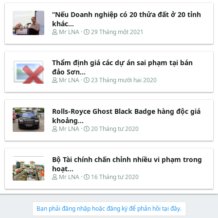
r
u
e
y
t
“Nếu Doanh nghiệp có 20 thửa đất ở 20 tỉnh
a
b
e
d
ắ
khác...
r
s
t
T
N
Mr LNA
29 Tháng một 2021
t
đ
h
g
a
ầ
r
à
r
u
e
y
t
Thẩm định giá các dự án sai phạm tại bán
a
b
e
d
ắ
đảo Sơn...
r
s
t
T
N
Mr LNA
23 Tháng mười hai 2020
t
đ
h
g
a
ầ
r
à
r
u
e
y
t
Rolls-Royce Ghost Black Badge hàng độc giá
a
b
e
d
ắ
khoảng...
r
s
t
T
N
Mr LNA
20 Tháng tư 2020
t
đ
h
g
a
ầ
r
à
r
u
e
y
t
Bộ Tài chính chấn chỉnh nhiều vi phạm trong
a
b
e
d
ắ
hoạt...
r
s
t
T
N
Mr LNA
16 Tháng tư 2020
t
đ
h
g
a
ầ
r
à
r
u
e
y
t
a
b
Bạn phải đăng nhập hoặc đăng ký để phản hồi tại đây.
e
d
ắ