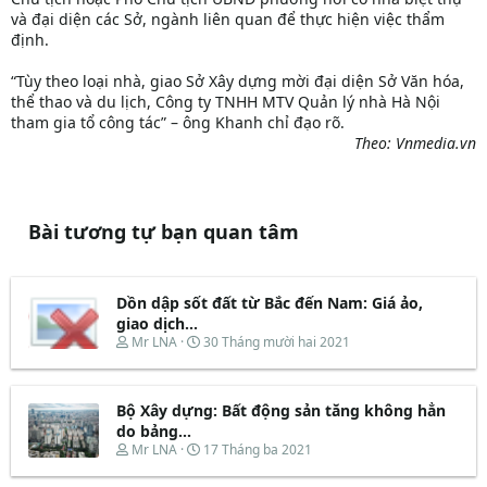
và đại diện các Sở, ngành liên quan để thực hiện việc thẩm
định.
“Tùy theo loại nhà, giao Sở Xây dựng mời đại diện Sở Văn hóa,
thể thao và du lịch, Công ty TNHH MTV Quản lý nhà Hà Nội
tham gia tổ công tác” – ông Khanh chỉ đạo rõ.
Theo: Vnmedia.vn
Bài tương tự bạn quan tâm
Dồn dập sốt đất từ Bắc đến Nam: Giá ảo,
giao dịch...
T
N
Mr LNA
30 Tháng mười hai 2021
h
g
r
à
e
y
Bộ Xây dựng: Bất động sản tăng không hẳn
a
b
d
ắ
do bảng...
s
t
T
N
Mr LNA
17 Tháng ba 2021
t
đ
h
g
a
ầ
r
à