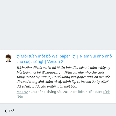
ღ Mỗi tuần một bộ Wallpaper.. ღ | Niềm vui nho nhỏ
cho cuộc sống! | Verson 2
Trích: Như đã nói ở trên thì Phiên bản đầu tiên nó nằm ở đây: ღ
Mỗi tuần một bộ Wallpaper.. ღ | Niềm vui nho nhỏ cho cuộc
sống! (Made by Tuanjn) Do số lượng Wallpaper quá lơn nên tốc
độ Load trang khá chậm, vì vậy mình lập ra Verson 2 này :X:X:X
Với sự tiếp bước của ღ Mỗi tuần một bộ...
Mr LNA
Chủ đề
1 Tháng sáu 2013
Trả lời: 0
Diễn đàn:
Hình
Nền
Thẻ