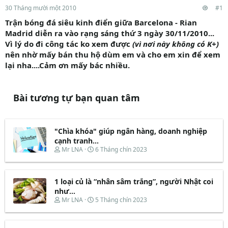
30 Tháng mười một 2010
#1
Trận bóng đá siêu kinh điển giữa Barcelona - Rian
Madrid diễn ra vào rạng sáng thứ 3 ngày 30/11/2010...
Vì lý do đi công tác ko xem được
(vì nơi này không có K+)
nên nhờ mấy bán thu hộ dùm em và cho em xin để xem
lại nha....Cảm ơn mấy bác nhiều.
Bài tương tự bạn quan tâm
"Chìa khóa" giúp ngân hàng, doanh nghiệp
cạnh tranh...
T
N
Mr LNA
6 Tháng chín 2023
h
g
r
à
e
y
1 loại củ là “nhân sâm trắng”, người Nhật coi
a
b
d
ắ
như...
s
t
T
N
Mr LNA
5 Tháng chín 2023
t
đ
h
g
a
ầ
r
à
r
u
e
y