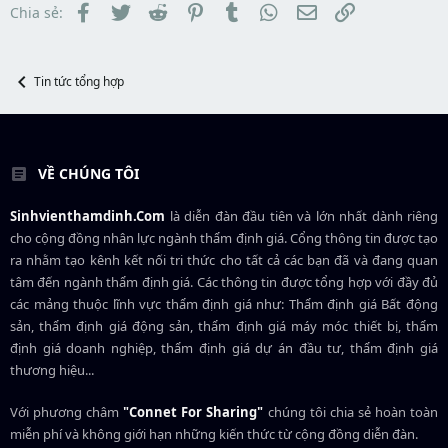
t
đ
Facebook
Twitter
Reddit
Pinterest
Tumblr
WhatsApp
Email
Link
Chia sẻ:
a
ầ
r
u
t
e
Tin tức tổng hợp
r
VỀ CHÚNG TÔI
Sinhvienthamdinh.Com
là diễn đàn đầu tiên và lớn nhất dành riêng
cho cộng đồng nhân lực ngành
thẩm định giá
. Cổng thông tin được tạo
ra nhằm tạo kênh kết nối tri thức cho tất cả các bạn đã và đang quan
tâm đến ngành thẩm định giá. Các thông tin được tổng hợp với đầy đủ
các mảng thuộc lĩnh vực thẩm định giá như: Thẩm định giá Bất động
sản, thẩm định giá động sản, thẩm định giá máy móc thiết bị, thẩm
định giá doanh nghiệp, thẩm định giá dự án đầu tư, thẩm định giá
thương hiệu...
Với phương châm
"Connet For Sharing"
chúng tôi chia sẻ hoàn toàn
miễn phí và không giới hạn những kiến thức từ cộng đồng diễn đàn.