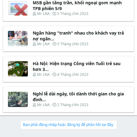
t
MSB gần tăng trần, khối ngoại gom mạnh
a
b
e
d
ắ
TPB phiên 5/9
r
s
t
T
N
Mr LNA
5 Tháng chín 2023
t
đ
h
g
a
ầ
r
à
r
u
e
y
t
Ngân hàng "tranh" nhau cho khách vay trả
a
b
e
d
ắ
nợ ngân...
r
s
t
T
N
Mr LNA
5 Tháng chín 2023
t
đ
h
g
a
ầ
r
à
r
u
e
y
t
Hà Nội: Hiện trạng Công viên Tuổi trẻ sau
a
b
e
d
ắ
hơn 3...
r
s
t
T
N
Mr LNA
4 Tháng chín 2023
t
đ
h
g
a
ầ
r
à
r
u
e
y
t
Nghỉ lễ dài ngày, tôi dành thời gian cho gia
a
b
e
d
ắ
đình...
r
s
t
T
N
Mr LNA
2 Tháng chín 2023
t
đ
h
g
a
ầ
r
à
r
u
e
y
t
a
b
Bạn phải đăng nhập hoặc đăng ký để phản hồi tại đây.
e
d
ắ
r
s
t