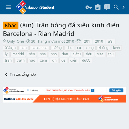
(Xin) Trận bóng đá siêu kinh điển
Khác
Barcelona - Rian Madrid
T
N
T
Only_One
30 Tháng mười một 2010
201
2010
ä‘ã¡
h
g
h
ä‘iá»ƒn
ban
barcelona
bã³ng
cho
có
cong
không
kinh
r
à
ẻ
lý
madrid
nên
nha
nho
rian
siãªu
siêu
size
thu
e
y
trận
tráº­n
vào
xem
xin
để
điển
được
a
b
d
ắ
s
t
Tin tức tổng hợp
t
đ
a
ầ
r
u
t
e
r