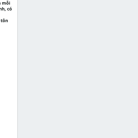
a mỗi
nh, có
 tôn