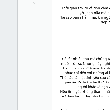
11 Tháng sáu 2011
Thời gian trôi đi và tình cả
993
yêu bạn nữa mà bở
0
Tại sao bạn nhắm mắt khi ngủ
đẹp n
0
36
sites.google.com
Có rất nhiều thứ mà chúng 
muốn rời xa. Nhưng hãy nghĩ,
bạn một cuộc đời mới. Hạnh 
phúc chỉ đến với những ai
Thế nào là một tình yêu cao 
người ấy. Đó là khi họ thờ ơ
người khác và bạn 
Nếu tình yêu không thành, hã
sức bay lượn. Hãy nhớ bạn có