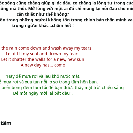
c sống cũng chẳng giúp gi dc đâu, co chăng la lòng tự trọng củ
hông mà thôi. Mở lòng với một ai đó chỉ mang lại nỗi đau cho mì
cần thiết như thế không?
tôn trọng những ngừoi không tôn trọng chính bản thân mình va
trọng ngừoi khác...chấm hết !
t the rain come down and wash away my tears
Let it fill my soul and drown my fears
Let it shatter the walls for a new, new sun
A new day has... come
"Hãy để mưa rơi và lau khô nước mắt.
 mưa rơi và xua tan nỗi lo sợ trong tâm hồn bạn.
 biến bóng đêm tăm tối để bạn được thấy mặt trời chiếu sáng
Đê một ngày mới lại bắt đầu".
 tâm