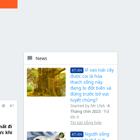
News
Vì sao loài cây
KT-XH
được coi là hóa
thạch sống này
đang bị đột biến và
đứng trước bờ vực
tuyệt chủng?
Started by Mr LNA
6
#1
Tháng chín 2023
Trả
lời: 0
Tin tức tổng hợp
mất đi
ực khi
Người sống
KT-XH