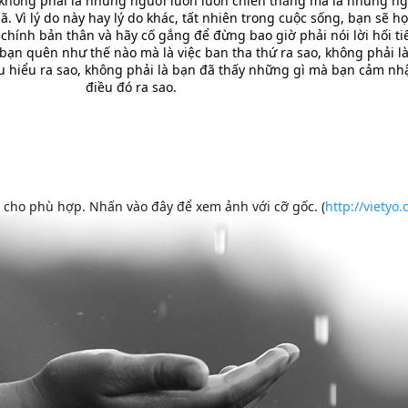
ông phải là những người luôn luôn chiến thắng mà là những ng
. Vì lý do này hay lý do khác, tất nhiên trong cuộc sống, bạn sẽ h
chính bản thân và hãy cố gắng để đừng bao giờ phải nói lời hối tiế
bạn quên như thế nào mà là việc ban tha thứ ra sao, không phải là
u hiểu ra sao, không phải là bạn đã thấy những gì mà bạn cảm nh
điều đó ra sao.
i cho phù hợp. Nhấn vào đây để xem ảnh với cỡ gốc. (
http://vietyo