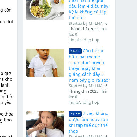
thọ nhất thế giới
đều làm 4 điều này:
ng còn
Kỳ lạ không có tập
thể dục
iều tốt
Started by Mr LNA
6
Tháng chín 2023
Trả
lời: 0
Tin tức tổng hợp
Cậu bé sở
KT-XH
hữu loạt meme
"chán đời" huyền
thoại ngày khai
o giờ
giảng cách đây 5
ra cho
năm bây giờ ra sao?
 Hạnh
Started by Mr LNA
6
ống.
Tháng chín 2023
Trả
tâm đến
lời: 0
ầu yêu
Tin tức tổng hợp
7 việc không
ợc thỏa
KT-XH
được làm ngay sau
ng bao
khi tập thể dục thể
thao
Started by Mr LNA
6