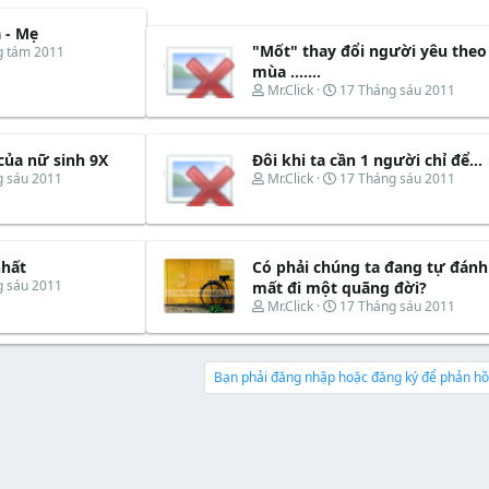
 - Mẹ
"Mốt" thay đổi người yêu theo
g tám 2011
mùa .......
T
N
Mr.Click
17 Tháng sáu 2011
h
g
r
à
e
y
của nữ sinh 9X
Đôi khi ta cần 1 người chỉ để...
a
b
d
ắ
T
N
g sáu 2011
Mr.Click
17 Tháng sáu 2011
s
t
h
g
t
đ
r
à
a
ầ
e
y
r
u
a
b
t
d
ắ
nhất
Có phải chúng ta đang tự đánh
e
s
t
g sáu 2011
mất đi một quãng đời?
r
t
đ
T
N
Mr.Click
17 Tháng sáu 2011
a
ầ
h
g
r
u
r
à
t
e
y
e
a
b
Bạn phải đăng nhập hoặc đăng ký để phản hồi
r
d
ắ
s
t
t
đ
a
ầ
r
u
t