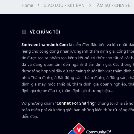
r
Home
GIAO LƯU - KẾT BẠN
TÂM SỰ - CHIA SẺ
VỀ CHÚNG TÔI
Sinhvienthamdinh.Com
là diễn đàn đầu tiên và lớn nhất d
riêng cho cộng đồng nhân lực ngành
thẩm định giá
. Cổng th
tin được tạo ra nhằm tạo kênh kết nối tri thức cho tất cả các 
đã và đang quan tâm đến ngành thẩm định giá. Các thông t
được tổng hợp với đầy đủ các mảng thuộc lĩnh vực thẩm định 
như: Thẩm định giá Bất động sản, thẩm định giá động sản, t
định giá máy móc thiết bị, thẩm định giá doanh nghiệp, t
định giá dự án đầu tư, thẩm định giá thương hiệu...
Với phương châm
"Connet For Sharing"
chúng tôi chia sẻ h
toàn miễn phí và không giới hạn những kiến thức từ cộng đ
diễn đàn.