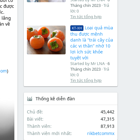
ười có
Tháng chín 2023
Trả
ọc được
lời: 0
c.
Tin tức tổng hợp
 lắng
ận về
Loại quả mùa
KT-XH
thu được mệnh
danh là “trái cây của
các vị thần” nhờ 10
lợi ích sức khỏe
tuyệt vời
Started by Mr LNA
6
Tháng chín 2023
Trả
.com
)
lời: 0
Tin tức tổng hợp
Thống kê diễn đàn
Chủ đề
45,442
Bài viết
47,315
Thành viên
87,913
Thành viên mới nhất
rikbetcommx