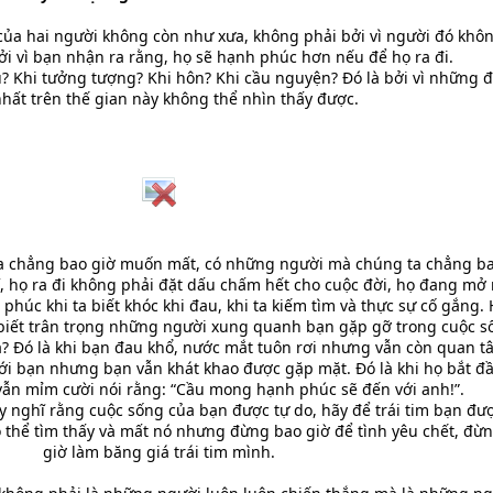
m của hai người không còn như xưa, không phải bởi vì người đó khô
i vì bạn nhận ra rằng, họ sẽ hạnh phúc hơn nếu để họ ra đi.
? Khi tưởng tượng? Khi hôn? Khi cầu nguyện? Đó là bởi vì những đ
hất trên thế gian này không thể nhìn thấy được.
ta chẳng bao giờ muốn mất, có những người mà chúng ta chẳng ba
 họ ra đi không phải đặt dấu chấm hết cho cuộc đời, họ đang mở 
phúc khi ta biết khóc khi đau, khi ta kiếm tìm và thực sự cố gắng.
 biết trân trọng những người xung quanh bạn gặp gỡ trong cuộc s
cả? Đó là khi bạn đau khổ, nước mắt tuôn rơi nhưng vẫn còn quan 
 với bạn nhưng bạn vẫn khát khao được gặp mặt. Đó là khi họ bắt đ
vẫn mỉm cười nói rằng: “Cầu mong hạnh phúc sẽ đến với anh!”.
y nghĩ rằng cuộc sống của bạn được tự do, hãy để trái tim bạn đư
 thể tìm thấy và mất nó nhưng đừng bao giờ để tình yêu chết, đừ
giờ làm băng giá trái tim mình.