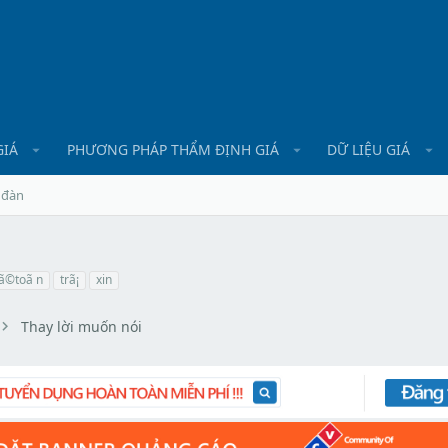
GIÁ
PHƯƠNG PHÁP THẨM ĐỊNH GIÁ
DỮ LIỆU GIÁ
 đàn
ã©toã n
trã¡
xin
Thay lời muốn nói