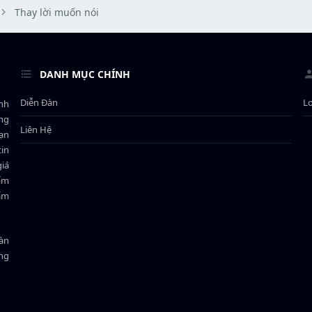
e
Thay lời muốn nói
r
DANH MỤC CHÍNH
Diễn Đàn
L
ành
ông
Liên Hệ
bạn
in
giá
hẩm
hẩm
oàn
ồng