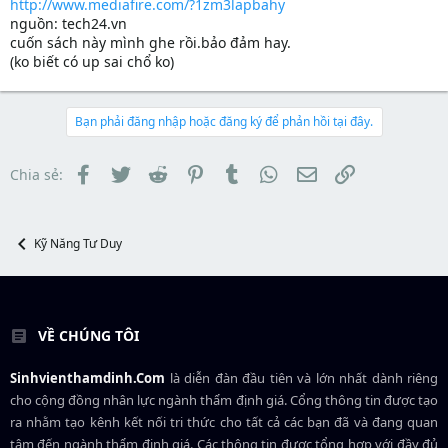
http://www.mediafire.com/?1zm3lapbahy
nguồn: tech24.vn
cuốn sách này mình ghe rồi.bảo đảm hay.
(ko biết có up sai chổ ko)
Bạn phải đăng nhập hoặc đăng ký để phản hồi tại đây.
Facebook
Twitter
Reddit
Pinterest
Tumblr
WhatsApp
Email
Link
Chia sẻ:
Kỹ Năng Tư Duy
VỀ CHÚNG TÔI
Sinhvienthamdinh.Com
là diễn đàn đầu tiên và lớn nhất dành riêng
cho cộng đồng nhân lực ngành
thẩm định giá
. Cổng thông tin được tạo
ra nhằm tạo kênh kết nối tri thức cho tất cả các bạn đã và đang quan
tâm đến ngành thẩm định giá. Các thông tin được tổng hợp với đầy đủ