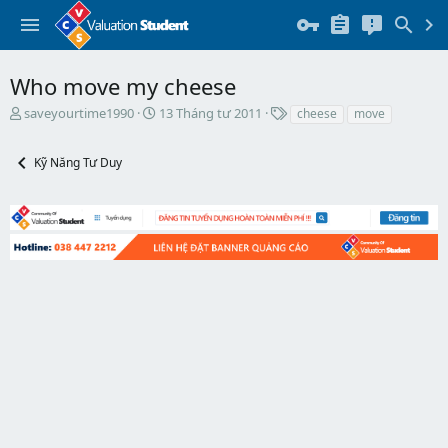
Who move my cheese
T
N
T
saveyourtime1990
13 Tháng tư 2011
cheese
move
h
g
h
r
à
ẻ
Kỹ Năng Tư Duy
e
y
a
b
d
ắ
s
t
t
đ
a
ầ
r
u
t
e
r