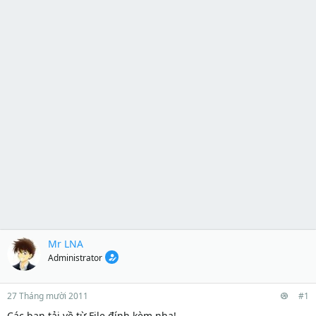
Mr LNA
Administrator
27 Tháng mười 2011
#1
Các bạn tải về từ File đính kèm nha!