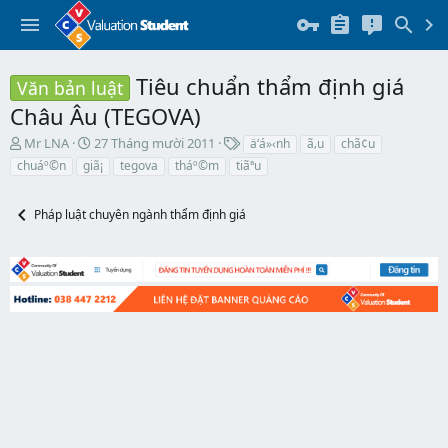
Tiêu chuẩn thẩm định giá
Văn bản luật
Châu Âu (TEGOVA)
T
N
T
Mr LNA
27 Tháng mười 2011
ä‘á»‹nh
ã‚u
chã¢u
h
g
h
chuáº©n
giã¡
tegova
tháº©m
tiãªu
r
à
ẻ
e
y
a
b
Pháp luật chuyên ngành thẩm định giá
d
ắ
s
t
t
đ
a
ầ
r
u
t
e
r