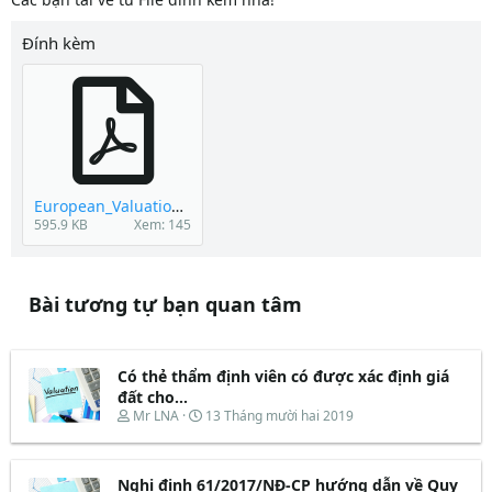
Đính kèm
European_Valuation_Standard_2009.pdf
595.9 KB
Xem: 145
Bài tương tự bạn quan tâm
Có thẻ thẩm định viên có được xác định giá
đất cho...
T
N
Mr LNA
13 Tháng mười hai 2019
h
g
r
à
e
y
Nghị định 61/2017/NĐ-CP hướng dẫn về Quy
a
b