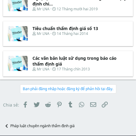
d
ắ
định chi...
s
t
T
N
Mr LNA
12 Tháng mười hai 2019
t
đ
h
g
a
ầ
r
à
r
u
e
y
t
Tiêu chuẩn thẩm định giá số 13
a
b
e
d
ắ
T
N
Mr LNA
14 Tháng hai 2014
r
s
t
h
g
t
đ
r
à
a
ầ
e
y
r
u
a
b
t
d
ắ
Các văn bản luật sử dụng trong báo cáo
e
s
t
thẩm định giá
r
t
đ
T
N
Mr LNA
17 Tháng chín 2013
a
ầ
h
g
r
u
r
à
t
e
y
e
a
b
Bạn phải đăng nhập hoặc đăng ký để phản hồi tại đây.
r
d
ắ
s
t
t
đ
Facebook
Twitter
Reddit
Pinterest
Tumblr
WhatsApp
Email
Link
Chia sẻ:
a
ầ
r
u
t
e
Pháp luật chuyên ngành thẩm định giá
r