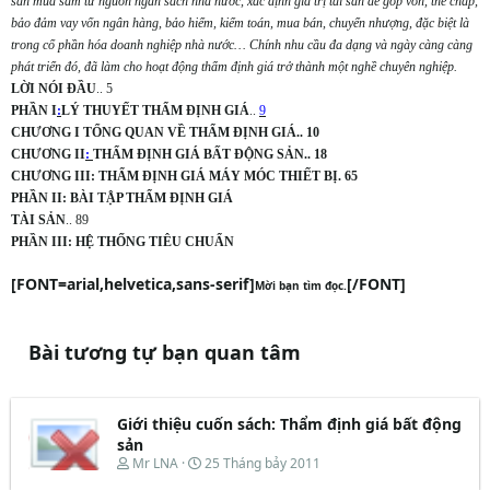
sản mua sắm từ nguồn ngân sách nhà nước, xác định giá trị tài sản để góp vốn, thế chấp,
bảo đảm vay vốn ngân hàng, bảo hiểm, kiểm toán, mua bán, chuyển nhượng, đặc biệt là
trong cổ phần hóa doanh nghiệp nhà nước… Chính nhu cầu đa dạng và ngày càng càng
phát triển đó, đã làm cho hoạt động thẩm định giá trở thành một nghề chuyên nghiệp.
LỜI NÓI ĐẦU
.. 5
PHẦN I
:
LÝ THUYẾT THẨM ĐỊNH GIÁ
..
9
CHƯƠNG I TỔNG QUAN VỀ THẨM ĐỊNH GIÁ.. 10
CHƯƠNG II
:
THẨM ĐỊNH GIÁ BẤT ĐỘNG SẢN.. 18
CHƯƠNG III: THẨM ĐỊNH GIÁ MÁY MÓC THIẾT BỊ. 65
PHẦN II: BÀI TẬP THẨM ĐỊNH GIÁ
TÀI SẢN
.. 89
PHẦN III: HỆ THỐNG TIÊU CHUẨN
[FONT=arial,helvetica,sans-serif]
[/FONT]
Mời bạn tìm đọc.
Bài tương tự bạn quan tâm
Giới thiệu cuốn sách: Thẩm định giá bất động
sản
T
N
Mr LNA
25 Tháng bảy 2011
h
g