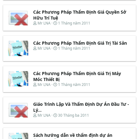
r
à
e
y
Các Phương Pháp Thẩm Định Giá Quyền Sở
a
b
d
ắ
Hữu Trí Tuệ
s
t
T
N
Mr LNA
1 Tháng năm 2011
t
đ
h
g
a
ầ
r
à
r
u
e
y
t
Các Phương Pháp Thẩm Định Giá Trị Tài Sản
a
b
e
d
ắ
T
N
Mr LNA
1 Tháng năm 2011
r
s
t
h
g
t
đ
r
à
a
ầ
e
y
r
u
a
b
t
d
ắ
Các Phương Pháp Thẩm Định Giá Trị Máy
e
s
t
Móc Thiết Bị
r
t
đ
T
N
Mr LNA
1 Tháng năm 2011
a
ầ
h
g
r
u
r
à
t
e
y
e
Giáo Trình Lập Và Thẩm Định Dự Án Đầu Tư -
a
b
r
d
ắ
Lý...
s
t
T
N
Mr LNA
30 Tháng ba 2011
t
đ
h
g
a
ầ
r
à
r
u
e
y
t
Sách hướng dẫn về thẩm định dự án
a
b
e