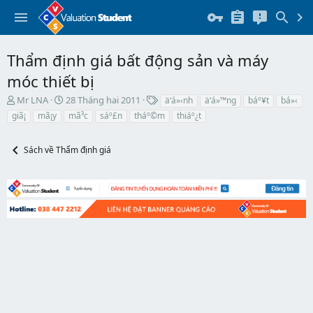
Thẩm định giá bất động sản và máy
móc thiết bị
T
N
T
Mr LNA
28 Tháng hai 2011
ä‘á»‹nh
ä‘á»™ng
báº¥t
bá»‹
h
g
h
giã¡
mã¡y
mã³c
sáº£n
tháº©m
thiáº¿t
r
à
ẻ
e
y
a
b
Sách về Thẩm định giá
d
ắ
s
t
t
đ
a
ầ
r
u
t
e
r