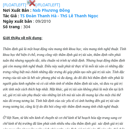
[FLOATLEFT]
[/FLOATLEFT]
Nơi Xuất Bản
:
Nxb Phương Đông
Tác Giả
:
TS Đoàn Thanh Hà - ThS Lê Thanh Ngọc
Ngày xuất bản
: 09/2010
Số trang
: 304
Giới thiệu về nội dung:
Thẩm định giá là một hoạt động vừa mang tính khoa học, vừa mang tính nghệ thuật. Tính
khoa học thể hiện ở chỗ, trong công việc thẩm định giá trị tài sản, thẩm định viên phải
tuân thủ nhưng nguyên tắc, tiêu chuẩn và trình tự nhất định. Nhưng hoạt động thẩm định
giá còn mang tính nghệ thuật. Điều này xuất phát từ thực tế là mỗi tài sản có những đặc
trưng riêng biệt mà chính những đặc trưng đó góp phần tạo nên giá trị tài sản. Tính đặc
trưng của tài sản là hết sức phong phú và đa dạng, do đó đòi hỏi thẩm định viên phải là
người giàu kinh nghiệm và có cái nhìn tinh tế nhằm thẩm định tài sản, và đưa ra giá trị
ước tính một cách thích hợp nhất. Mặt khác, giá trị tài sản không phải là một tồn tại lịch
sử, giá trị tài sản phụ thuộc vào những lợi ích mà tài sản đó mang lại cho một chủ thể
nào đó trong tương lai. Tính bất định của các yếu tố có ảnh hưởng đến giá trị tài sản
trong tương lai, cũng là lý do đòi hỏi công việc thẩm định mang tính chất nghệ thuật.
Ở Việt Nam, từ khi nền kinh tế chuyển từ cơ chế kinh tế kế hoạch hóa tập trung sang cơ
chế kinh tế thị trường đã làm phát sinh nhiều nhu cầu thẩm định giá: xác định giá trị tài