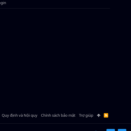
ogin
Quy định và Nội quy
Chính sách bảo mật
Trợ giúp
R
S
S