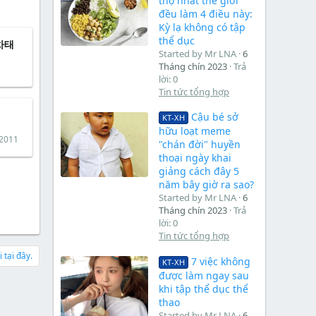
thọ nhất thế giới
đều làm 4 điều này:
Kỳ lạ không có tập
thể dục
 차태
Started by Mr LNA
6
Tháng chín 2023
Trả
lời: 0
Tin tức tổng hợp
Cậu bé sở
KT-XH
hữu loạt meme
 2011
"chán đời" huyền
thoại ngày khai
giảng cách đây 5
năm bây giờ ra sao?
Started by Mr LNA
6
Tháng chín 2023
Trả
lời: 0
Tin tức tổng hợp
 tại đây.
7 việc không
KT-XH
được làm ngay sau
khi tập thể dục thể
thao
Started by Mr LNA
6