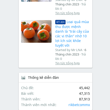
Tháng chín 2023
Trả
lời: 0
Tin tức tổng hợp
Loại quả mùa
KT-XH
thu được mệnh
danh là “trái cây của
các vị thần” nhờ 10
lợi ích sức khỏe
tuyệt vời
Started by Mr LNA
6
Tháng chín 2023
Trả
lời: 0
Tin tức tổng hợp
Thống kê diễn đàn
Chủ đề
45,442
Bài viết
47,315
Thành viên
87,913
Thành viên mới nhất
rikbetcommx