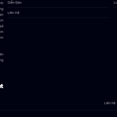
Diễn Đàn
L
ành
ông
Liên Hệ
bạn
in
giá
hẩm
hẩm
oàn
ồng
Liên hệ