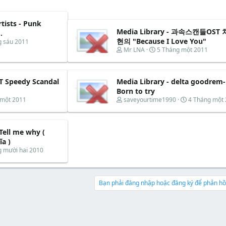
rtists - Punk
Media Library - 과속스캔들OST
.
현의 "Because I Love You"
g sáu 2011
T
N
Mr LNA
5 Tháng một 2011
h
g
r
à
e
y
ST Speedy Scandal
Media Library - delta goodrem-
a
b
d
ắ
Born to try
s
t
T
N
 một 2011
saveyourtime1990
4 Tháng một
t
đ
h
g
a
ầ
r
à
r
u
e
y
t
 Tell me why (
a
b
e
d
ắ
a )
r
s
t
g mười hai 2010
t
đ
a
ầ
r
u
t
Bạn phải đăng nhập hoặc đăng ký để phản hồi
e
r