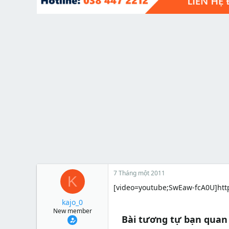
t
e
r
7 Tháng một 2011
K
[video=youtube;SwEaw-fcA0U]htt
kajo_0
New member
Bài tương tự bạn quan