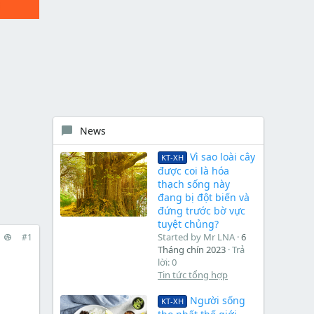
News
Vì sao loài cây
KT-XH
được coi là hóa
thạch sống này
đang bị đột biến và
đứng trước bờ vực
tuyệt chủng?
Started by Mr LNA
6
#1
Tháng chín 2023
Trả
lời: 0
Tin tức tổng hợp
Người sống
KT-XH