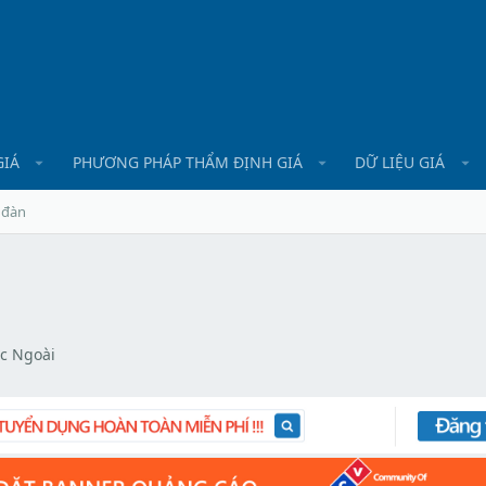
GIÁ
PHƯƠNG PHÁP THẨM ĐỊNH GIÁ
DỮ LIỆU GIÁ
 đàn
c Ngoài