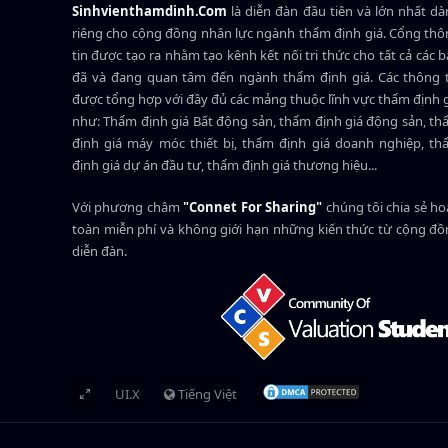
Sinhvienthamdinh.Com
là diễn đàn đầu tiên và lớn nhất d
riêng cho cộng đồng nhân lực ngành
thẩm định giá
. Cổng th
tin được tạo ra nhằm tạo kênh kết nối tri thức cho tất cả các 
đã và đang quan tâm đến ngành thẩm định giá. Các thông t
được tổng hợp với đầy đủ các mảng thuộc lĩnh vực thẩm định 
như: Thẩm định giá Bất động sản, thẩm định giá động sản, t
định giá máy móc thiết bị, thẩm định giá doanh nghiệp, t
định giá dự án đầu tư, thẩm định giá thương hiệu...
Với phương châm
"Connet For Sharing"
chúng tôi chia sẻ h
toàn miễn phí và không giới hạn những kiến thức từ cộng đ
diễn đàn.
UI.X
Tiếng Việt