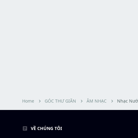
Home
GÓC THƯ GIÃN
ÂM NHẠC
Nhạc Nướ
VỀ CHÚNG TÔI