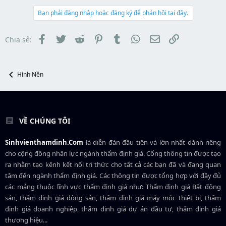
t
a
b
e
d
ắ
Bạn phải đăng nhập hoặc đăng ký để phản hồi tại đây.
r
s
t
t
đ
a
ầ
Facebook
Twitter
Reddit
Pinterest
Tumblr
WhatsApp
Email
Link
Chia sẻ:
r
u
t
e
r
Hình Nền
VỀ CHÚNG TÔI
Sinhvienthamdinh.Com
là diễn đàn đầu tiên và lớn nhất dành riêng
cho cộng đồng nhân lực ngành
thẩm định giá
. Cổng thông tin được tạo
ra nhằm tạo kênh kết nối tri thức cho tất cả các bạn đã và đang quan
tâm đến ngành thẩm định giá. Các thông tin được tổng hợp với đầy đủ
các mảng thuộc lĩnh vực thẩm định giá như: Thẩm định giá Bất động
sản, thẩm định giá động sản, thẩm định giá máy móc thiết bị, thẩm
định giá doanh nghiệp, thẩm định giá dự án đầu tư, thẩm định giá
thương hiệu...