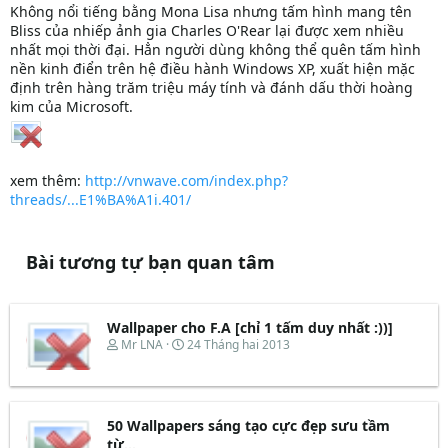
Không nổi tiếng bằng Mona Lisa nhưng tấm hình mang tên
Bliss của nhiếp ảnh gia Charles O'Rear lại được xem nhiều
nhất mọi thời đại. Hẳn người dùng không thể quên tấm hình
nền kinh điển trên hệ điều hành Windows XP, xuất hiện mặc
định trên hàng trăm triệu máy tính và đánh dấu thời hoàng
kim của Microsoft.
xem thêm:
http://vnwave.com/index.php?
threads/...E1%BA%A1i.401/
Bài tương tự bạn quan tâm
Wallpaper cho F.A [chỉ 1 tấm duy nhất :))]
T
N
Mr LNA
24 Tháng hai 2013
h
g
r
à
e
y
a
b
d
ắ
50 Wallpapers sáng tạo cực đẹp sưu tầm
s
t
từ...