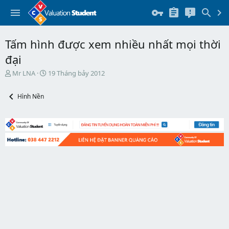
Tấm hình được xem nhiều nhất mọi thời
đại
T
N
Mr LNA
19 Tháng bảy 2012
h
g
r
à
Hình Nền
e
y
a
b
d
ắ
s
t
t
đ
a
ầ
r
u
t
e
r