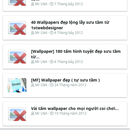
t
đ
T
N
Mr LNA
7 Tháng bảy 2012
a
ầ
h
g
r
u
r
à
t
e
y
e
40 Wallpapers đẹp lộng lẫy sưu tầm từ
a
b
r
d
ắ
1stwebdesigner
s
t
T
N
Mr LNA
4 Tháng bảy 2012
t
đ
h
g
a
ầ
r
à
r
u
e
y
t
[Wallpaper] 180 tấm hình tuyệt đẹp sưu tầm
a
b
e
d
ắ
từ...
r
s
t
T
N
Mr LNA
4 Tháng bảy 2012
t
đ
h
g
a
ầ
r
à
r
u
e
y
t
[MF] Wallpaper đẹp ( tự sưu tầm )
a
b
e
d
ắ
T
N
Mr LNA
24 Tháng năm 2012
r
s
t
h
g
t
đ
r
à
a
ầ
e
y
r
u
a
b
t
d
ắ
Vài tấm wallpaper cho mọi người coi chơi...
e
s
t
T
N
Mr LNA
19 Tháng năm 2012
r
t
đ
h
g
a
ầ
r
à
r
u
e
y