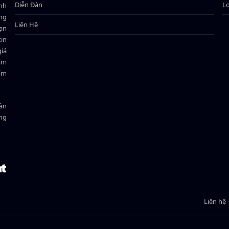
Diễn Đàn
L
ành
ông
Liên Hệ
bạn
in
giá
hẩm
hẩm
oàn
ồng
Liên hệ