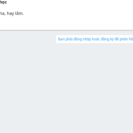
r
 học
s
t
t
đ
a
ầ
nha, hay lắm.
r
u
t
e
r
Bạn phải đăng nhập hoặc đăng ký để phản hồi