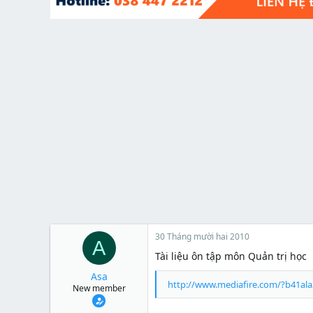
t
e
r
30 Tháng mười hai 2010
A
Tài liệu ôn tập môn Quản trị học
Asa
http://www.mediafire.com/?b41al
New member