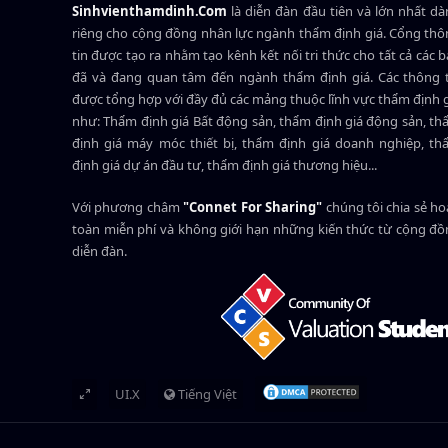
Sinhvienthamdinh.Com
là diễn đàn đầu tiên và lớn nhất d
riêng cho cộng đồng nhân lực ngành
thẩm định giá
. Cổng th
tin được tạo ra nhằm tạo kênh kết nối tri thức cho tất cả các 
đã và đang quan tâm đến ngành thẩm định giá. Các thông t
được tổng hợp với đầy đủ các mảng thuộc lĩnh vực thẩm định 
như: Thẩm định giá Bất động sản, thẩm định giá động sản, t
định giá máy móc thiết bị, thẩm định giá doanh nghiệp, t
định giá dự án đầu tư, thẩm định giá thương hiệu...
Với phương châm
"Connet For Sharing"
chúng tôi chia sẻ h
toàn miễn phí và không giới hạn những kiến thức từ cộng đ
diễn đàn.
UI.X
Tiếng Việt