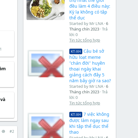
thọ nhất thế giới
đều làm 4 điều này:
Kỳ lạ không có tập
thể dục
Started by Mr LNA
6
Tháng chín 2023
Trả
lời: 0
Tin tức tổng hợp
1
Cậu bé sở
KT-XH
hữu loạt meme
"chán đời" huyền
làm
thoại ngày khai
giảng cách đây 5
năm bây giờ ra sao?
Started by Mr LNA
6
Tháng chín 2023
Trả
lời: 0
 và
Tin tức tổng hợp
7 việc không
KT-XH
được làm ngay sau
khi tập thể dục thể
#2
thao
Started by Mr LNA
6