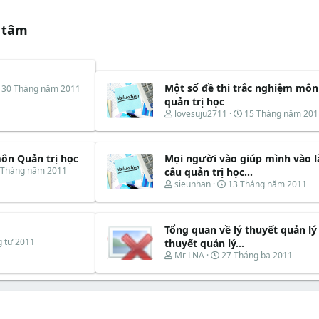
 tâm
Một số đề thi trắc nghiệm môn
N
30 Tháng năm 2011
g
quản trị học
à
T
N
lovesuju2711
15 Tháng năm 201
y
h
g
b
r
à
ắ
e
y
t
n Quản trị học
Mọi người vào giúp mình vào 
a
b
đ
d
ắ
 Tháng năm 2011
câu quản trị học...
ầ
s
t
T
N
sieunhan
13 Tháng năm 2011
u
t
đ
h
g
a
ầ
r
à
r
u
e
y
t
Tổng quan về lý thuyết quản lý
a
b
e
d
ắ
 tư 2011
thuyết quản lý...
r
s
t
T
N
Mr LNA
27 Tháng ba 2011
t
đ
h
g
a
ầ
r
à
r
u
e
y
t
a
b
e
d
ắ