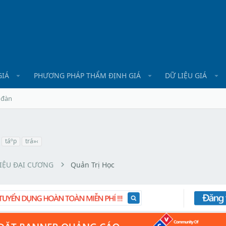
GIÁ
PHƯƠNG PHÁP THẨM ĐỊNH GIÁ
DỮ LIỆU GIÁ
 đàn
táº­p
trá»‹
LIỆU ĐẠI CƯƠNG
Quản Trị Học