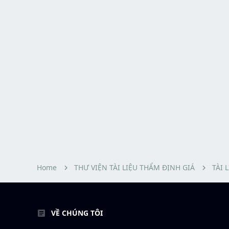
Home
THƯ VIỆN TÀI LIỆU THẨM ĐỊNH GIÁ
TÀI 
VỀ CHÚNG TÔI