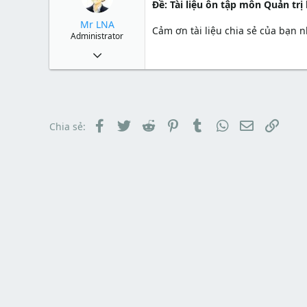
t
đ
Ðề: Tài liệu ôn tập môn Quản trị
a
ầ
Mr LNA
r
u
Cảm ơn tài liệu chia sẻ của bạn 
t
Administrator
e
1 Tháng mười một 2010
r
49,065
13
38
Facebook
Twitter
Reddit
Pinterest
Tumblr
WhatsApp
Email
Link
Chia sẻ: