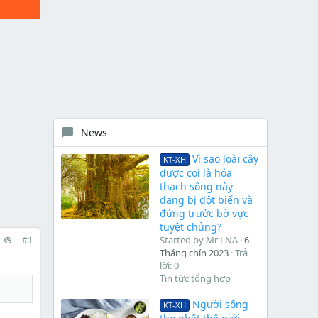
News
Vì sao loài cây
KT-XH
được coi là hóa
thạch sống này
đang bị đột biến và
đứng trước bờ vực
tuyệt chủng?
Started by Mr LNA
6
#1
Tháng chín 2023
Trả
lời: 0
Tin tức tổng hợp
Người sống
KT-XH