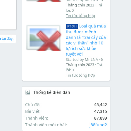
Tháng chín 2023
Trả
lời: 0
Tin tức tổng hợp
Loại quả mùa
KT-XH
thu được mệnh
danh là “trái cây của
 tại đây.
các vị thần” nhờ 10
lợi ích sức khỏe
tuyệt vời
Started by Mr LNA
6
Tháng chín 2023
Trả
lời: 0
Tin tức tổng hợp
Thống kê diễn đàn
Chủ đề
45,442
Bài viết
47,315
Thành viên
87,899
Thành viên mới nhất
j88fund2