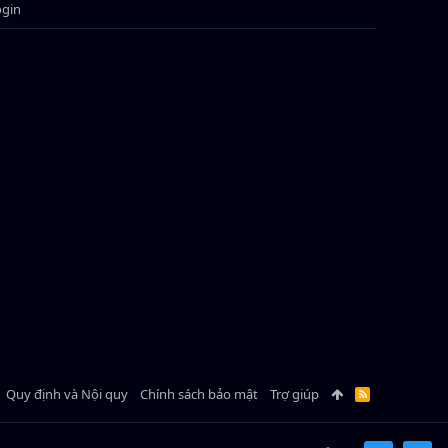
ogin
Quy định và Nội quy
Chính sách bảo mật
Trợ giúp
R
S
S