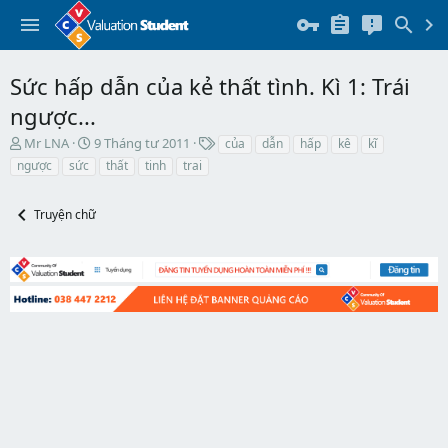
Sức hấp dẫn của kẻ thất tình. Kì 1: Trái
ngược...
T
N
T
Mr LNA
9 Tháng tư 2011
của
dẫn
hấp
kê
kĩ
h
g
h
ngược
sức
thất
tinh
trai
r
à
ẻ
e
y
a
b
Truyện chữ
d
ắ
s
t
t
đ
a
ầ
r
u
t
e
r