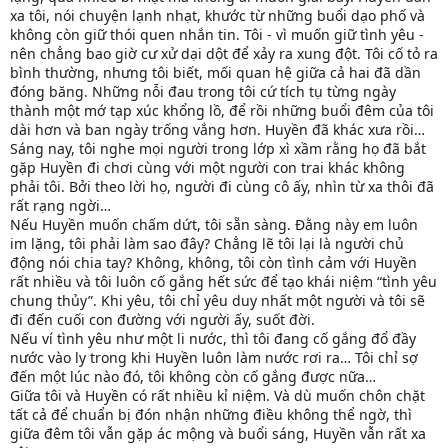
xa tôi, nói chuyện lạnh nhạt, khước từ những buổi dạo phố và
không còn giữ thói quen nhắn tin. Tôi - vì muốn giữ tình yêu -
nên chẳng bao giờ cư xử dại dột để xảy ra xung đột. Tôi cố tỏ ra
bình thường, nhưng tôi biết, mối quan hệ giữa cả hai đã dần
đóng băng. Những nỗi đau trong tôi cứ tích tụ từng ngày
thành một mớ tạp xúc khổng lồ, để rồi những buổi đêm của tôi
dài hơn và ban ngày trống vắng hơn. Huyền đã khác xưa rồi…
Sáng nay, tôi nghe mọi người trong lớp xì xầm rằng họ đã bắt
gặp Huyền đi chơi cùng với một người con trai khác không
phải tôi. Bởi theo lời họ, người đi cùng cô ấy, nhìn từ xa thôi đã
rất rạng ngời…
Nếu Huyền muốn chấm dứt, tôi sẵn sàng. Đằng này em luôn
im lặng, tôi phải làm sao đây? Chẳng lẽ tôi lại là người chủ
động nói chia tay? Không, không, tôi còn tình cảm với Huyền
rất nhiều và tôi luôn cố gắng hết sức để tạo khái niệm “tình yêu
chung thủy”. Khi yêu, tôi chỉ yêu duy nhất một người và tôi sẽ
đi đến cuối con đường với người ấy, suốt đời.
Nếu ví tình yêu như một li nước, thì tôi đang cố gắng đổ đầy
nước vào ly trong khi Huyền luôn làm nước rơi ra… Tôi chỉ sợ
đến một lúc nào đó, tôi không còn cố gắng được nữa…
Giữa tôi và Huyền có rất nhiều kỉ niệm. Và dù muốn chôn chặt
tất cả để chuẩn bị đón nhận những điều không thể ngờ, thì
giữa đêm tôi vẫn gặp ác mộng và buổi sáng, Huyền vẫn rất xa