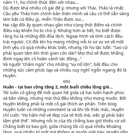
năm 11, họ chính thức đến với nhau…
Dù được khá nhiều cô gái để ý, nhưng với Thái, Thảo là nhất.
Cậu yêu Thảo hơn chính bản thân mình và cậu có thể sẵn sàng
làm bất cứ điều gì, miễn Thảo được vui…
Hai cặp đôi ấy quen nhau gần như cùng thời điểm và chính
điều này khiến họ bị chú ý. Nhưng hơn ai hết, họ biết được
rằng họ là những đôi đũa lệch. Ngoại hình và tính cách đều
trái ngược. Có đôi khi họ mang những nỗi lo sợ vu vơ về một
tình yêu có quá nhiều khác biệt, nhưng rồi họ tặc lưỡi: “Sao cứ
phải quan tâm khi thời gian còn dài? Mọi thứ sẽ được khẳng
định ngay khi có hoàn cảnh tác động…”
Và người “châm ngòi” cho những “vụ nổ lớn”, bắt đầu cho
những xúc cảm phức tạp và nhiều suy nghĩ ngổn ngang đó là
Huyền.
o0o​
Huân - tại ban công tầng 2, một buổi chiều lộng gió…
Tôi luôn cố gắng để mối quan hệ giữa cả hai luôn hạnh phúc
và bền vững, nhưng mọi thứ đều không như mong muốn. Bởi
Huyền không phải là một cô gái thích an phận. Trên blog
Huyền luôn có những comment lạ và khi tôi thắc mắc, Huyền
chỉ cười: “Họ hâm mộ vẻ đẹp của tớ thôi mà, việc gì phải bận
tâm ghê thế”. Nhưng nỗi lo của tôi chẳng bao giờ thiếu cơ sở.
Chẳng biết tự bao giờ, giữa chúng tôi có quá nhiều khoảng
lặng, quá nhiều bí mật mà không ai muốn giãi bày. Huyền dần