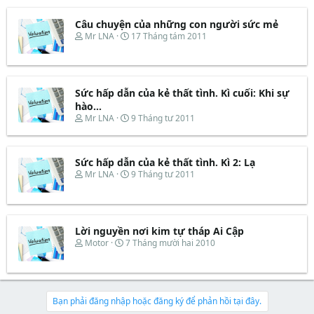
Câu chuyện của những con người sức mẻ
T
N
Mr LNA
17 Tháng tám 2011
h
g
r
à
e
y
a
b
d
ắ
Sức hấp dẫn của kẻ thất tình. Kì cuối: Khi sự
s
t
hào...
t
đ
T
N
Mr LNA
9 Tháng tư 2011
a
ầ
h
g
r
u
r
à
t
e
y
e
Sức hấp dẫn của kẻ thất tình. Kì 2: Lạ
a
b
r
d
ắ
T
N
Mr LNA
9 Tháng tư 2011
s
t
h
g
t
đ
r
à
a
ầ
e
y
r
u
a
b
t
d
ắ
Lời nguyền nơi kim tự tháp Ai Cập
e
s
t
T
N
Motor
7 Tháng mười hai 2010
r
t
đ
h
g
a
ầ
r
à
r
u
e
y
t
a
b
e
d
ắ
Bạn phải đăng nhập hoặc đăng ký để phản hồi tại đây.
r
s
t