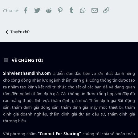
t
đ
a
ầ
Facebook
Twitter
Reddit
Pinterest
Tumblr
WhatsApp
Email
Link
Chia sẻ:
r
u
t
e
r
Truyện chữ
VỀ CHÚNG TÔI
Sinhvienthamdinh.Com
là diễn đàn đầu tiên và lớn nhất dành riêng
cho cộng đồng nhân lực ngành
thẩm định giá
. Cổng thông tin được tạo
ra nhằm tạo kênh kết nối tri thức cho tất cả các bạn đã và đang quan
tâm đến ngành thẩm định giá. Các thông tin được tổng hợp với đầy đủ
các mảng thuộc lĩnh vực thẩm định giá như: Thẩm định giá Bất động
sản, thẩm định giá động sản, thẩm định giá máy móc thiết bị, thẩm
định giá doanh nghiệp, thẩm định giá dự án đầu tư, thẩm định giá
thương hiệu...
Với phương châm
"Connet For Sharing"
chúng tôi chia sẻ hoàn toàn