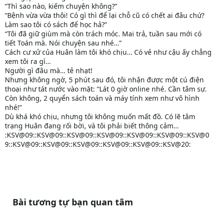
“Thì sao nào, kiếm chuyện không?”
“Bệnh vừa vừa thôi! Có gì thì để lại chỗ cũ có chết ai đâu chứ?
Làm sao tôi có sách để học hả?”
“Tôi đã giữ giùm mà còn trách móc. Mai trả, tuần sau mới có
tiết Toán mà. Nói chuyện sau nhé…”
Cách cư xử của Huân làm tôi khó chịu… Có vẻ như cậu ấy chẳng
xem tôi ra gì…
Người gì đâu mà… tẻ nhạt!
Nhưng không ngờ, 5 phút sau đó, tôi nhận được một cú điện
thoại như tát nước vào mặt: “Lát 0 giờ online nhé. Cần tâm sự.
Còn không, 2 quyển sách toán và máy tính xem như vô hình
nhé!”
Dù khá khó chịu, nhưng tôi không muốn mất đồ. Có lẽ tâm
trạng Huân đang rối bời, và tôi phải biết thông cảm…
:KSV@09::KSV@09::KSV@09::KSV@09::KSV@09::KSV@09::KSV@0
9::KSV@09::KSV@09::KSV@09::KSV@09::KSV@09::KSV@20:
Bài tương tự bạn quan tâm