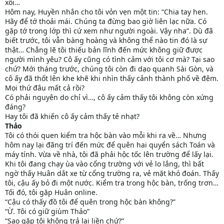
xôi…
Hôm nay, Huyền nhắn cho tôi vỏn vẹn một tin: “Chia tay hen.
Hãy để tớ thoải mái. Chúng ta đừng bao giờ liên lạc nữa. Có
gặp tớ trong lớp thì cứ xem như người ngoài. Vậy nha”. Dù đã
biết trước, tôi vẫn bàng hoàng và không thể nào tin đó là sự
thật… Chẳng lẽ tôi thiếu bản lĩnh đến mức không giữ được
người mình yêu? Cô ấy cũng có tình cảm với tôi cơ mà? Tại sao
chứ? Mới tháng trước, chúng tôi còn đi dạo quanh Sài Gòn, và
cô ấy đã thốt lên khe khẽ khi nhìn thấy cảnh thành phố về đêm.
Mọi thứ đâu mất cả rồi?
Có phải nguyên do chỉ vì…, cô ấy cảm thấy tôi không còn xứng
đáng?
Hay tôi đã khiến cô ấy cảm thấy tẻ nhạt?
Thảo
Tôi có thói quen kiểm tra hộc bàn vào mỗi khi ra về… Nhưng
hôm nay lại đãng trí đến mức để quên hai quyển sách Toán và
máy tính. Vừa về nhà, tôi đã phải hộc tốc lên trường để lấy lại.
Khi tôi đang chạy ùa vào cổng trường với vẻ lo lắng, thì bất
ngờ thấy Huân dắt xe từ cổng trường ra, vẻ mặt khó đoán. Thấy
tôi, cậu ấy bỏ đi một nước. Kiểm tra trong hộc bàn, trống trơn…
Tối đó, tôi gặp Huân online.
“Cậu có thấy đồ tôi để quên trong hộc bàn không?”
“Ừ. Tôi có giữ giùm Thảo”
“Sao gặp tôi không trả lại liền chứ?”