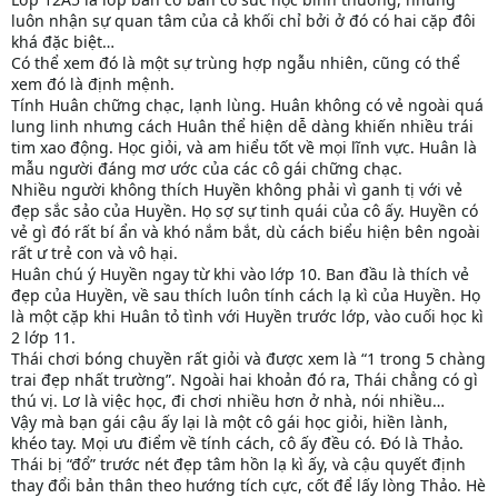
luôn nhận sự quan tâm của cả khối chỉ bởi ở đó có hai cặp đôi
khá đặc biệt…
Có thể xem đó là một sự trùng hợp ngẫu nhiên, cũng có thể
xem đó là định mệnh.
Tính Huân chững chạc, lạnh lùng. Huân không có vẻ ngoài quá
lung linh nhưng cách Huân thể hiện dễ dàng khiến nhiều trái
tim xao động. Học giỏi, và am hiểu tốt về mọi lĩnh vực. Huân là
mẫu người đáng mơ ước của các cô gái chững chạc.
Nhiều người không thích Huyền không phải vì ganh tị với vẻ
đẹp sắc sảo của Huyền. Họ sợ sự tinh quái của cô ấy. Huyền có
vẻ gì đó rất bí ẩn và khó nắm bắt, dù cách biểu hiện bên ngoài
rất ư trẻ con và vô hại.
Huân chú ý Huyền ngay từ khi vào lớp 10. Ban đầu là thích vẻ
đẹp của Huyền, về sau thích luôn tính cách lạ kì của Huyền. Họ
là một cặp khi Huân tỏ tình với Huyền trước lớp, vào cuối học kì
2 lớp 11.
Thái chơi bóng chuyền rất giỏi và được xem là “1 trong 5 chàng
trai đẹp nhất trường”. Ngoài hai khoản đó ra, Thái chẳng có gì
thú vị. Lơ là việc học, đi chơi nhiều hơn ở nhà, nói nhiều…
Vậy mà bạn gái cậu ấy lại là một cô gái học giỏi, hiền lành,
khéo tay. Mọi ưu điểm về tính cách, cô ấy đều có. Đó là Thảo.
Thái bị “đổ” trước nét đẹp tâm hồn lạ kì ấy, và cậu quyết định
thay đổi bản thân theo hướng tích cực, cốt để lấy lòng Thảo. Hè