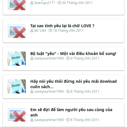
d
ắ
T
N
lovesuju2711
30 Tháng chín 2011
s
t
h
g
t
đ
r
à
a
ầ
e
y
r
u
a
b
t
d
ắ
Tại sao tình yêu lại là chữ LOVE ?
e
s
t
T
N
Mr LNA
18 Tháng chín 2011
r
t
đ
h
g
a
ầ
r
à
r
u
e
y
t
a
b
e
d
ắ
Bộ luật "yêu" - Một vài điều khoản bổ sung!
r
s
t
T
N
saveyourtime1990
9 Tháng chín 2011
t
đ
h
g
a
ầ
r
à
r
u
e
y
t
a
b
e
d
ắ
Hãy nói yêu thôi đừng nói yêu mãi dowload
r
s
t
cuốn sách...
t
đ
T
N
saveyourtime1990
8 Tháng chín 2011
a
ầ
h
g
r
u
r
à
t
e
y
e
Em sẽ đợi để làm người yêu sau cùng của
a
b
r
d
ắ
anh
s
t
T
N
saveyourtime1990
8 Tháng chín 2011
t
đ
h
g