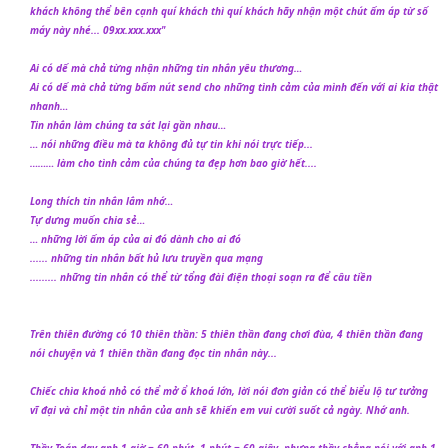
khách không thể bên cạnh quí khách thì quí khách hãy nhận một chút ấm áp từ số
máy này nhé... 09xx.xxx.xxx"
Ai có dế mà chả từng nhận những tin nhắn yêu thương…
Ai có dế mà chả từng bấm nút send cho những tình cảm của mình đến với ai kia thật
nhanh…
Tin nhắn làm chúng ta sát lại gần nhau…
… nói những điều mà ta không đủ tự tin khi nói trực tiếp...
……… làm cho tình cảm của chúng ta đẹp hơn bao giờ hết....
Long thích tin nhắn lắm nhớ…
Tự dưng muốn chia sẻ…
… những lời ấm áp của ai đó dành cho ai đó
...... những tin nhắn bất hủ lưu truyền qua mạng
......... những tin nhắn có thể từ tổng đài điện thoại soạn ra để câu tiền
Trên thiên đường có 10 thiên thần: 5 thiên thần đang chơi đùa, 4 thiên thần đang
nói chuyện và 1 thiên thần đang đọc tin nhắn này...
Chiếc chìa khoá nhỏ có thể mở ổ khoá lớn, lời nói đơn giản có thể biểu lộ tư tưởng
vĩ đại và chỉ một tin nhắn của anh sẽ khiến em vui cười suốt cả ngày. Nhớ anh.