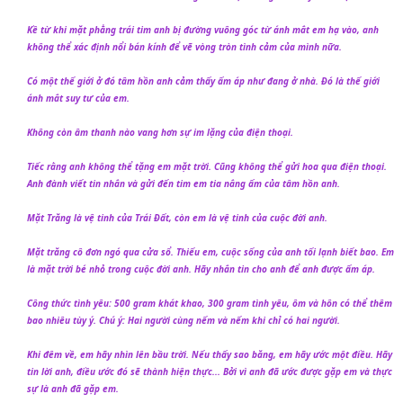
Kề từ khi mặt phẳng trái tim anh bị đường vuông góc từ ánh mắt em hạ vào, anh
không thể xác định nổi bán kính để vẽ vòng tròn tình cảm của mình nữa.
Có một thế giới ở đó tâm hồn anh cảm thấy ấm áp như đang ở nhà. Đó là thế giới
ánh mắt suy tư của em.
Không còn âm thanh nào vang hơn sự im lặng của điện thoại.
Tiếc rằng anh không thể tặng em mặt trời. Cũng không thể gửi hoa qua điện thoại.
Anh đành viết tin nhắn và gửi đến tim em tia nắng ấm của tâm hồn anh.
Mặt Trăng là vệ tinh của Trái Đất, còn em là vệ tinh của cuộc đời anh.
Mặt trăng cô đơn ngó qua cửa sổ. Thiếu em, cuộc sống của anh tối lạnh biết bao. Em
là mặt trời bé nhỏ trong cuộc đời anh. Hãy nhắn tin cho anh để anh được ấm áp.
Công thức tình yêu: 500 gram khát khao, 300 gram tình yêu, ôm và hôn có thể thêm
bao nhiêu tùy ý. Chú ý: Hai người cùng nếm và nếm khi chỉ có hai người.
Khi đêm về, em hãy nhìn lên bầu trời. Nếu thấy sao băng, em hãy ước một điều. Hãy
tin lời anh, điều ước đó sẽ thành hiện thực... Bởi vì anh đã ước được gặp em và thực
sự là anh đã gặp em.