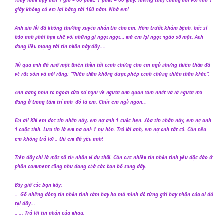
Thầy Toán dạy anh 1 giờ = 60 phút, 1 phút = 60 giây, nhưng thầy chẳng nói với anh 1
giây không có em lại bằng tới 100 năm. Nhớ em!
Anh xin lỗi đã không thường xuyên nhắn tin cho em. Hôm trước khám bệnh, bác sĩ
bảo anh phải hạn chế với những gì ngọt ngọt… mà em lại ngọt ngào số một. Anh
đang liều mạng với tin nhắn này đấy....
Tối qua anh đã nhờ một thiên thần tới canh chừng cho em ngủ nhưng thiên thần đã
về rất sớm và nói rằng: “Thiên thần không được phép canh chừng thiên thần khác”.
Anh đang nhìn ra ngoài cửa sổ nghĩ về người anh quan tâm nhất và là người mà
đang ở trong tâm trí anh, đó là em. Chúc em ngủ ngon…
Em ơi! Khi em đọc tin nhắn này, em nợ anh 1 cuộc hẹn. Xóa tin nhắn này, em nợ anh
1 cuộc tình. Lưu tin là em nợ anh 1 nụ hôn. Trả lời anh, em nợ anh tất cả. Còn nếu
em không trả lời... thì em đã yêu anh!
Trên đây chỉ là một số tin nhắn ví dụ thôi. Còn cực nhiều tin nhắn tình yêu độc đáo ở
phần comment cũng như đang chờ các bạn bổ sung đấy.
Bây giờ các bạn hãy:
... Gõ những dòng tin nhắn tình cảm hay ho mà mình đã từng gửi hay nhận của ai đó
tại đây...
...... Trả lời tin nhắn của nhau.