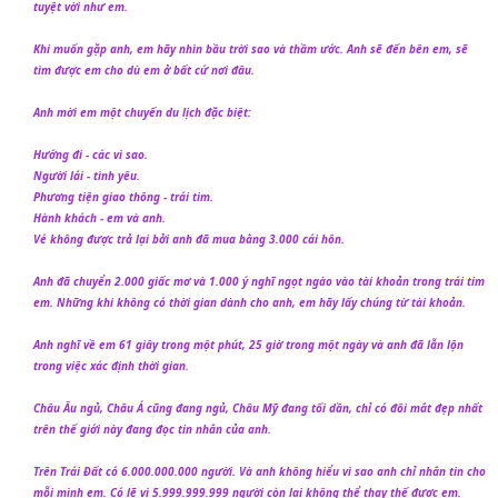
tuyệt vời như em.
Khi muốn gặp anh, em hãy nhìn bầu trời sao và thầm ước. Anh sẽ đến bên em, sẽ
tìm được em cho dù em ở bất cứ nơi đâu.
Anh mời em một chuyến du lịch đặc biệt:
Hướng đi - các vì sao.
Người lái - tình yêu.
Phương tiện giao thông - trái tim.
Hành khách - em và anh.
Vé không được trả lại bởi anh đã mua bằng 3.000 cái hôn.
Anh đã chuyển 2.000 giấc mơ và 1.000 ý nghĩ ngọt ngào vào tài khoản trong trái tim
em. Những khi không có thời gian dành cho anh, em hãy lấy chúng từ tài khoản.
Anh nghĩ về em 61 giây trong một phút, 25 giờ trong một ngày và anh đã lẫn lộn
trong việc xác định thời gian.
Châu Âu ngủ, Châu Á cũng đang ngủ, Châu Mỹ đang tối dần, chỉ có đôi mắt đẹp nhất
trên thế giới này đang đọc tin nhắn của anh.
Trên Trái Đất có 6.000.000.000 người. Và anh không hiểu vì sao anh chỉ nhắn tin cho
mỗi mình em. Có lẽ vì 5.999.999.999 người còn lại không thể thay thế được em.