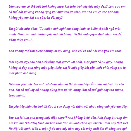
Làm sao em có thể bắt trời không mưa khi trên trời dày đặc mây đen? Làm sao em
có thể bắt lá vàng không rụng khi mùa thu đã tới? Làm sao em có thể bắt anh
không yêu em khi em có trên đời này?
Tin gửi lúc nửa đêm: "Tự nhiên anh nghĩ em đang lạnh và buồn vì phải ngủ một
mình, đang sắp mơ những giấc mơ hãi hùng... Vì thế anh quyết định nhắn tin để
đánh thức em...".
Anh không thể tìm được những lời dịu dàng. Anh chỉ có thể nói anh yêu em thôi.
Mọi người dạy cho anh biết rằng một giờ có 60 phút, một phút có 60 giây, nhưng
không ai dạy anh rằng một giây thiếu em là một giây bất tận, một phút vắng em là
một phút vĩnh hằng.
Nếu em yêu anh đến mức như em vẫn nói thì xin em hãy cẩn thận với trái tim của
anh. Em có thể lấy nó nhưng đừng làm nó vỡ, đừng làm cả thế giới này tan thành
từng mảnh.
Em yêu hãy nhìn lên trời đi! Các vì sao đang nói thầm với nhau rằng anh yêu em đấy.
Sao em lại tìm anh trong máy điện thoại? Anh không ở đó đâu. Anh đang ở trong tim
em kia mà."Chương trình dự báo thời tiết xin kính chào quí khách. Hôm nay thời tiết
Hà Nội rất lạnh! Nếu vì một lý do nào đấy hôm nay cái máy sưởi ấm di động của quí