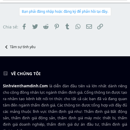
a
ầ
r
à
r
u
e
y
t
a
b
Bạn phải đăng nhập hoặc đăng ký để phản hồi tại đây.
e
d
ắ
r
s
t
t
đ
Facebook
Twitter
Reddit
Pinterest
Tumblr
WhatsApp
Email
Link
Chia sẻ:
a
ầ
r
u
t
e
Tâm sự tình yêu
r
VỀ CHÚNG TÔI
Sinhvienthamdinh.Com
là diễn đàn đầu tiên và lớn nhất dành riêng
cho cộng đồng nhân lực ngành
thẩm định giá
. Cổng thông tin được tạo
ra nhằm tạo kênh kết nối tri thức cho tất cả các bạn đã và đang quan
tâm đến ngành thẩm định giá. Các thông tin được tổng hợp với đầy đủ
các mảng thuộc lĩnh vực thẩm định giá như: Thẩm định giá Bất động
sản, thẩm định giá động sản, thẩm định giá máy móc thiết bị, thẩm
định giá doanh nghiệp, thẩm định giá dự án đầu tư, thẩm định giá