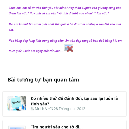
Chào em, em có tin vào tình yêu sét đánh? Hay thần Cupide cần giương cung bắn
thêm lần nữa? Hay anh và em nên "vô tình đi lướt qua nhau" 1 lần nữa?
Mẹ em là một tên trộm giỏi nhất thế giới vì bà đã trộm những vì sao đặt vào mắt
em.
Hoa hồng đẹp lung linh trong nắng sớm. Em còn đẹp rạng rỡ hơn đoá hồng khi em
thức giấc. Chúc em ngày mới tốt lành...
Bài tương tự bạn quan tâm
Có nhiều thứ để đánh đổi, tại sao lại luôn là
tình yêu?
T
N
Mr LNA
28 Tháng chín 2012
h
g
r
à
e
y
Tìm người yêu cho tớ đi…
a
b