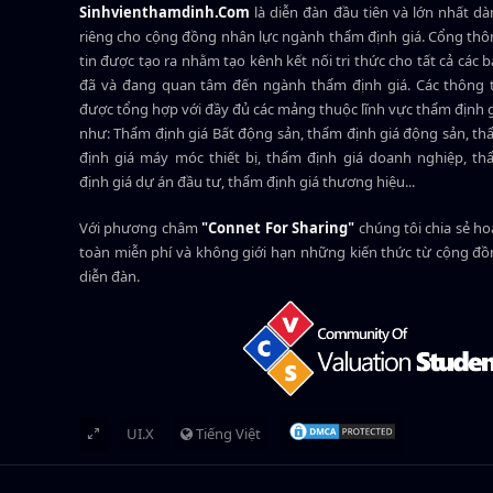
Sinhvienthamdinh.Com
là diễn đàn đầu tiên và lớn nhất d
riêng cho cộng đồng nhân lực ngành
thẩm định giá
. Cổng th
tin được tạo ra nhằm tạo kênh kết nối tri thức cho tất cả các 
đã và đang quan tâm đến ngành thẩm định giá. Các thông t
được tổng hợp với đầy đủ các mảng thuộc lĩnh vực thẩm định 
như: Thẩm định giá Bất động sản, thẩm định giá động sản, t
định giá máy móc thiết bị, thẩm định giá doanh nghiệp, t
định giá dự án đầu tư, thẩm định giá thương hiệu...
Với phương châm
"Connet For Sharing"
chúng tôi chia sẻ h
toàn miễn phí và không giới hạn những kiến thức từ cộng đ
diễn đàn.
UI.X
Tiếng Việt