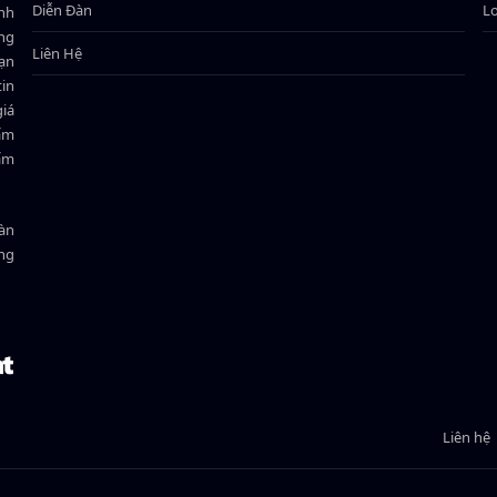
Diễn Đàn
L
ành
ông
Liên Hệ
bạn
in
giá
hẩm
hẩm
oàn
ồng
Liên hệ