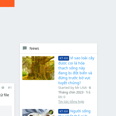
News
Vì sao loài cây
KT-XH
được coi là hóa
thạch sống này
đang bị đột biến và
đứng trước bờ vực
tuyệt chủng?
Started by Mr LNA
6
#1
Tháng chín 2023
Trả
ừ file
lời: 0
Tin tức tổng hợp
Người sống
KT-XH