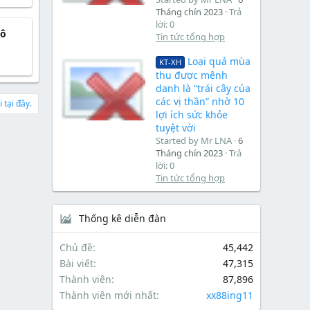
Tháng chín 2023
Trả
lời: 0
mô
Tin tức tổng hợp
Loại quả mùa
KT-XH
thu được mệnh
danh là “trái cây của
các vị thần” nhờ 10
 tại đây.
lợi ích sức khỏe
tuyệt vời
Started by Mr LNA
6
Tháng chín 2023
Trả
lời: 0
Tin tức tổng hợp
Thống kê diễn đàn
Chủ đề
45,442
Bài viết
47,315
Thành viên
87,896
Thành viên mới nhất
xx88ing11