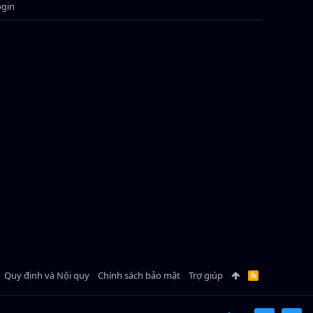
ogin
Quy định và Nội quy
Chính sách bảo mật
Trợ giúp
R
S
S