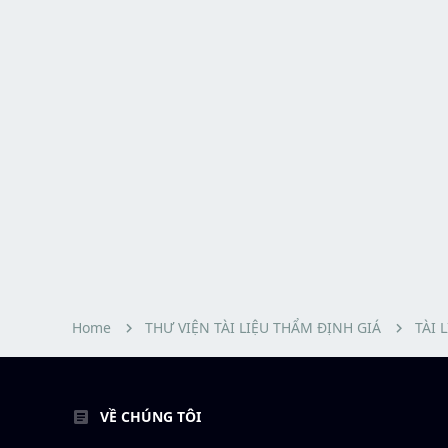
Home
THƯ VIỆN TÀI LIỆU THẨM ĐỊNH GIÁ
TÀI 
VỀ CHÚNG TÔI