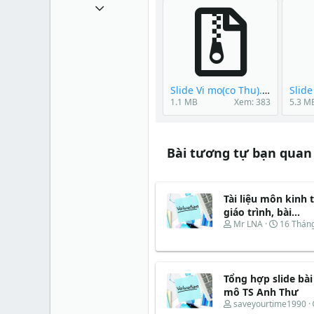
5 Tháng năm 2011
57
0
0
35
Slide Vi mo(co Thu).rar
1.1 MB
Xem: 383
5.3 M
Bài tương tự bạn quan
Tài liệu môn kinh
giáo trình, bài...
T
N
Mr LNA
16 Thán
h
g
r
à
e
y
a
b
Tổng hợp slide bài
d
ắ
s
t
mô TS Anh Thư
t
đ
T
saveyourtime1990
a
ầ