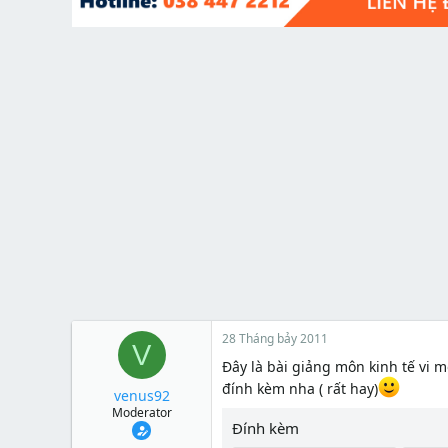
t
e
r
28 Tháng bảy 2011
V
Đây là bài giảng môn kinh tế vi mô
đính kèm nha ( rất hay)
venus92
Moderator
Đính kèm