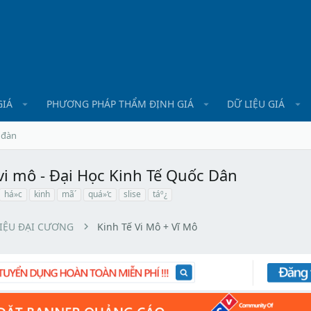
GIÁ
PHƯƠNG PHÁP THẨM ĐỊNH GIÁ
DỮ LIỆU GIÁ
 đàn
 vi mô - Đại Học Kinh Tế Quốc Dân
há»c
kinh
mã´
quá»‘c
slise
táº¿
LIỆU ĐẠI CƯƠNG
Kinh Tế Vi Mô + Vĩ Mô