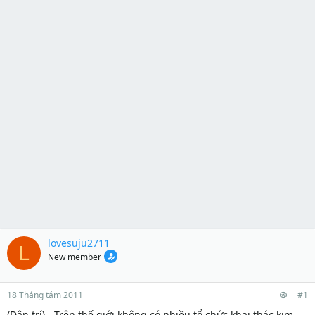
lovesuju2711
L
New member
18 Tháng tám 2011
#1
(Dân trí) - Trên thế giới không có nhiều tổ chức khai thác kim