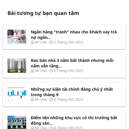
Bài tương tự bạn quan tâm
Ngân hàng "tranh" nhau cho khách vay trả
nợ ngân...
T
N
Mr LNA
5 Tháng chín 2023
h
g
r
à
e
y
Rao bán nhà 3 năm bất thành nhưng mỗi
a
b
d
ắ
năm vẫn tăng...
s
t
T
N
Mr LNA
5 Tháng chín 2023
t
đ
h
g
a
ầ
r
à
r
u
e
y
t
Những sự kiện tài chính đáng chú ý nhất
a
b
e
d
ắ
trong tháng 9
r
s
t
T
N
Mr LNA
4 Tháng chín 2023
t
đ
h
g
a
ầ
r
à
r
u
e
y
t
Điểm tên những khu vực có thị trường bất
a
b
e
d
ắ
động sản...
r
s
t
T
N
Mr LNA
4 Tháng chín 2023