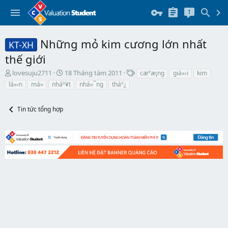
Những mỏ kim cương lớn nhất
KT-XH
thế giới
T
N
T
lovesuju2711
18 Tháng tám 2011
cæ°æ¡ng
giá»›i
kim
h
g
h
lá»›n
má»
nháº¥t
nhá»¯ng
tháº¿
r
à
ẻ
e
y
a
b
Tin tức tổng hợp
d
ắ
s
t
t
đ
a
ầ
r
u
t
e
r