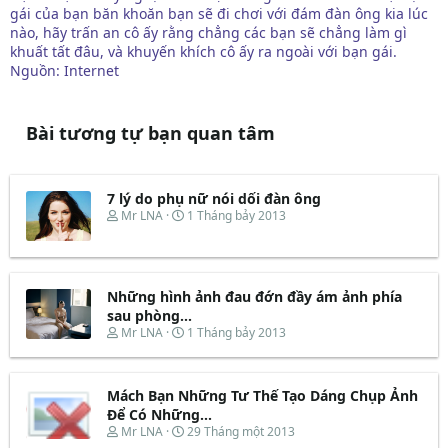
gái của bạn băn khoăn bạn sẽ đi chơi với đám đàn ông kia lúc
nào, hãy trấn an cô ấy rằng chẳng các bạn sẽ chẳng làm gì
khuất tất đâu, và khuyến khích cô ấy ra ngoài với bạn gái.
Nguồn: Internet
Bài tương tự bạn quan tâm
7 lý do phụ nữ nói dối đàn ông
T
N
Mr LNA
1 Tháng bảy 2013
h
g
r
à
e
y
a
b
d
ắ
Những hình ảnh đau đớn đầy ám ảnh phía
s
t
sau phòng...
t
đ
T
N
Mr LNA
1 Tháng bảy 2013
a
ầ
h
g
r
u
r
à
t
e
y
e
Mách Bạn Những Tư Thế Tạo Dáng Chụp Ảnh
a
b
r
d
ắ
Để Có Những...
s
t
T
N
Mr LNA
29 Tháng một 2013
t
đ
h
g