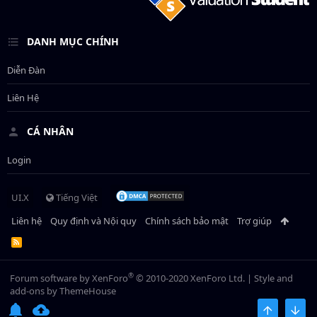
DANH MỤC CHÍNH
Diễn Đàn
Liên Hệ
CÁ NHÂN
Login
UI.X
Tiếng Việt
Liên hệ
Quy định và Nội quy
Chính sách bảo mật
Trợ giúp
R
S
S
®
Forum software by XenForo
© 2010-2020 XenForo Ltd.
|
Style and
add-ons by ThemeHouse