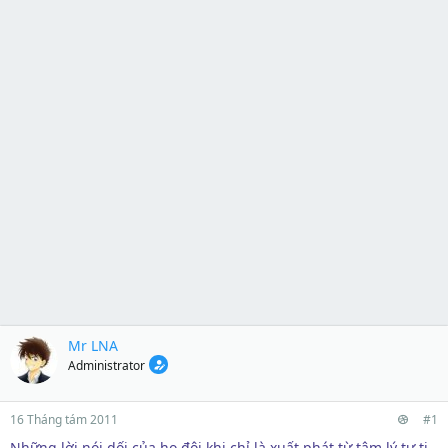
Mr LNA
Administrator
16 Tháng tám 2011
#1
Những lời nói dối của họ đôi khi chỉ là xuất phát từ tâm lý tự ti,