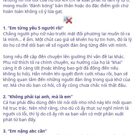
mong muốn “đánh bóng” bản thân hoặc do đặc điểm giới chứ
hoàn toàn không có ý lừa gạt.
1. “Em từng yêu 5 người rồi”
Chẳng người phụ nữ nào trước mặt đối phương lại muốn tỏ ra
là mình… ế ẩm. Một chút cao giá sẽ khiến họ tự tin hơn, đó là lý
do họ có thể dối bạn về số người đàn ông từng đến với mình.
Song nếu đề cập đến chuyện lên giường thì vấn đề lại khác.
Phụ nữ thích tỏ ra chính chuyên, xu hướng của họ là “khai”
càng ít đi càng tốt (hoặc không bao giờ đả động đến nếu
không bị hỏi). Hẳn nhiên khi quyết định cưới nhau rồi, bạn sẽ
không quan tâm đến những người đàn ông trong quá khứ của
vợ. Mà cho dù bạn có hỏi, cô ấy cũng chưa chắc nói thật đâu.
2. “Không phải tại anh, mà là em”
Cả hai phái đều dùng đến lời nói dối nho nhỏ này khi mối quan
hệ trục trặc. Nên nhớ rằng, cho dù cô ấy thực sự nghĩ mình là
người có lỗi, thì lý do cô ấy rời xa bạn vẫn có một phần xuất
phát từ bạn đấy.
3. “Em nặng abc cân”