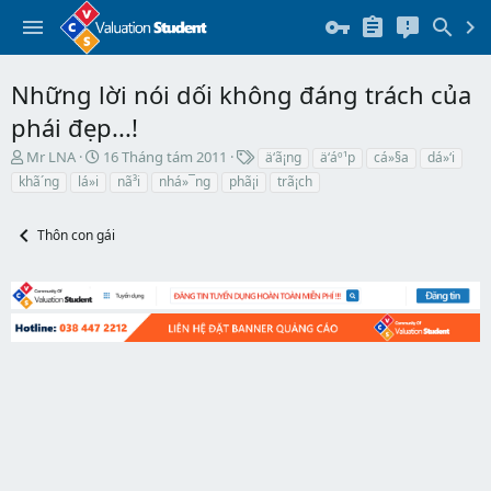
Những lời nói dối không đáng trách của
phái đẹp...!
T
N
T
Mr LNA
16 Tháng tám 2011
ä‘ã¡ng
ä‘áº¹p
cá»§a
dá»‘i
h
g
h
khã´ng
lá»i
nã³i
nhá»¯ng
phã¡i
trã¡ch
r
à
ẻ
e
y
a
b
Thôn con gái
d
ắ
s
t
t
đ
a
ầ
r
u
t
e
r