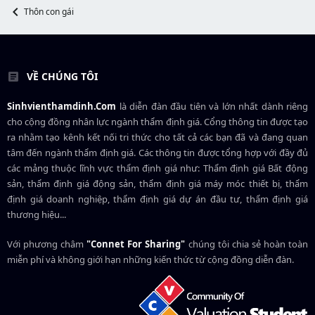
r
Thôn con gái
VỀ CHÚNG TÔI
Sinhvienthamdinh.Com
là diễn đàn đầu tiên và lớn nhất dành riêng
cho cộng đồng nhân lực ngành
thẩm định giá
. Cổng thông tin được tạo
ra nhằm tạo kênh kết nối tri thức cho tất cả các bạn đã và đang quan
tâm đến ngành thẩm định giá. Các thông tin được tổng hợp với đầy đủ
các mảng thuộc lĩnh vực thẩm định giá như: Thẩm định giá Bất động
sản, thẩm định giá động sản, thẩm định giá máy móc thiết bị, thẩm
định giá doanh nghiệp, thẩm định giá dự án đầu tư, thẩm định giá
thương hiệu...
Với phương châm
"Connet For Sharing"
chúng tôi chia sẻ hoàn toàn
miễn phí và không giới hạn những kiến thức từ cộng đồng diễn đàn.