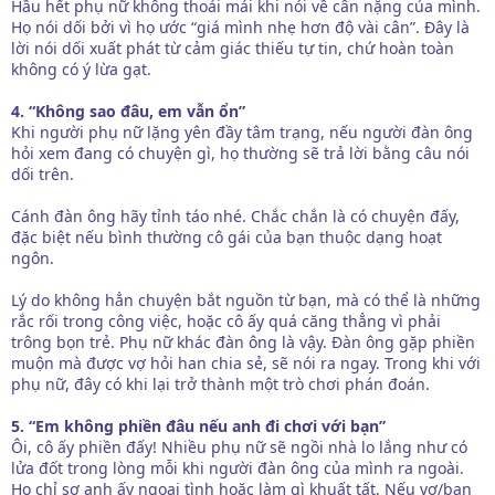
Hầu hết phụ nữ không thoải mái khi nói về cân nặng của mình.
Họ nói dối bởi vì họ ước “giá mình nhẹ hơn độ vài cân”. Đây là
lời nói dối xuất phát từ cảm giác thiếu tự tin, chứ hoàn toàn
không có ý lừa gạt.
4. “Không sao đâu, em vẫn ổn”
Khi người phụ nữ lặng yên đầy tâm trạng, nếu người đàn ông
hỏi xem đang có chuyện gì, họ thường sẽ trả lời bằng câu nói
dối trên.
Cánh đàn ông hãy tỉnh táo nhé. Chắc chắn là có chuyện đấy,
đặc biệt nếu bình thường cô gái của bạn thuộc dạng hoạt
ngôn.
Lý do không hẳn chuyện bắt nguồn từ bạn, mà có thể là những
rắc rối trong công việc, hoặc cô ấy quá căng thẳng vì phải
trông bọn trẻ. Phụ nữ khác đàn ông là vậy. Đàn ông gặp phiền
muộn mà được vợ hỏi han chia sẻ, sẽ nói ra ngay. Trong khi với
phụ nữ, đây có khi lại trở thành một trò chơi phán đoán.
5. “Em không phiền đâu nếu anh đi chơi với bạn”
Ôi, cô ấy phiền đấy! Nhiều phụ nữ sẽ ngồi nhà lo lắng như có
lửa đốt trong lòng mỗi khi người đàn ông của mình ra ngoài.
Họ chỉ sợ anh ấy ngoại tình hoặc làm gì khuất tất. Nếu vợ/bạn