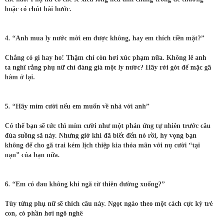
hoặc có chút hài hước.
4. “Anh mua ly nước mời em được không, hay em thích tiền mặt?”
Chẳng có gì hay ho! Thậm chí còn hơi xúc phạm nữa. Không lẽ anh
ta nghĩ rằng phụ nữ chỉ đáng giá một ly nước? Hãy rời gót để mặc gã
hâm ở lại.
5. “Hãy mỉm cười nếu em muốn về nhà với anh”
Có thể bạn sẽ tức thì mỉm cười như một phản ứng tự nhiên trước câu
đùa suồng sã này. Nhưng giờ khi đã biết đến nó rồi, hy vọng bạn
không để cho gã trai kém lịch thiệp kia thỏa mãn với nụ cười “tại
nạn” của bạn nữa.
6. “Em có đau không khi ngã từ thiên đường xuống?”
Tùy từng phụ nữ sẽ thích câu này. Ngọt ngào theo một cách cực kỳ trẻ
con, có phần hơi ngô nghê