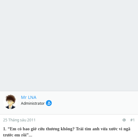
Mr LNA
Administrator
25 Tháng sáu 2011
#1
1. “Em có bao giờ cứu thương không? Trái tim anh vừa xước vì ngã
trước em rồi”...