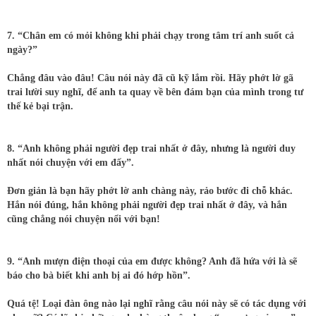
7. “Chân em có mỏi không khi phải chạy trong tâm trí anh suốt cả
ngày?”
Chẳng đâu vào đâu! Câu nói này đã cũ kỹ lắm rồi. Hãy phớt lờ gã
trai lười suy nghĩ, để anh ta quay về bên đám bạn của mình trong tư
thế kẻ bại trận.
8. “Anh không phải người đẹp trai nhất ở đây, nhưng là người duy
nhất nói chuyện với em đấy”.
Đơn giản là bạn hãy phớt lờ anh chàng này, rảo bước đi chỗ khác.
Hắn nói đúng, hắn không phải người đẹp trai nhất ở đây, và hắn
cũng chẳng nói chuyện nổi với bạn!
9. “Anh mượn điện thoại của em được không? Anh đã hứa với là sẽ
báo cho bà biết khi anh bị ai đó hớp hồn”.
Quá tệ! Loại đàn ông nào lại nghĩ rằng câu nói này sẽ có tác dụng với