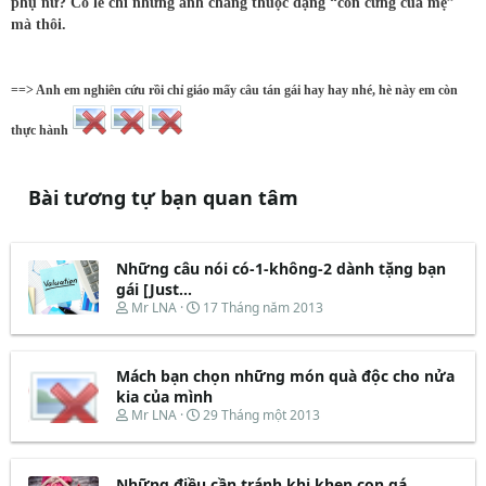
phụ nữ? Có lẽ chỉ những anh chàng thuộc dạng “con cưng của mẹ”
mà thôi.
==> Anh em nghiên cứu rồi chỉ giáo mấy câu tán gái hay hay nhé, hè này em còn
thực hành
Bài tương tự bạn quan tâm
Những câu nói có-1-không-2 dành tặng bạn
gái [Just...
T
N
Mr LNA
17 Tháng năm 2013
h
g
r
à
e
y
Mách bạn chọn những món quà độc cho nửa
a
b
d
ắ
kia của mình
s
t
T
N
Mr LNA
29 Tháng một 2013
t
đ
h
g
a
ầ
r
à
r
u
e
y
t
Những điều cần tránh khi khen con gá
a
b