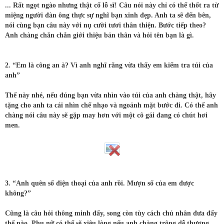
... Rất ngọt ngào nhưng thật cổ lỗ sĩ! Câu nói này chỉ có thể thốt ra từ
miệng người đàn ông thực sự nghĩ bạn xinh đẹp. Anh ta sẽ đến bên,
nói cùng bạn câu này với nụ cười tươi thân thiện. Bước tiếp theo?
Anh chàng chắn chắn giới thiệu bản thân và hỏi tên bạn là gì.
2. “Em là công an à? Vì anh nghĩ rằng vừa thấy em kiểm tra túi của
anh”
Thế này nhé, nếu đúng bạn vừa nhìn vào túi của anh chàng thật, hãy
tặng cho anh ta cái nhìn chế nhạo và ngoảnh mặt bước đi. Có thể anh
chàng nói câu này sẽ gặp may hơn với một cô gái đang có chút hơi
men.
3. “Anh quên số điện thoại của anh rồi. Mượn số của em được
không?”
Cũng là câu hỏi thông minh đấy, song còn tùy cách chủ nhân đưa đẩy
thế nào. Phụ nữ có thể sẽ xiêu lòng nếu anh chàng trông dễ thương