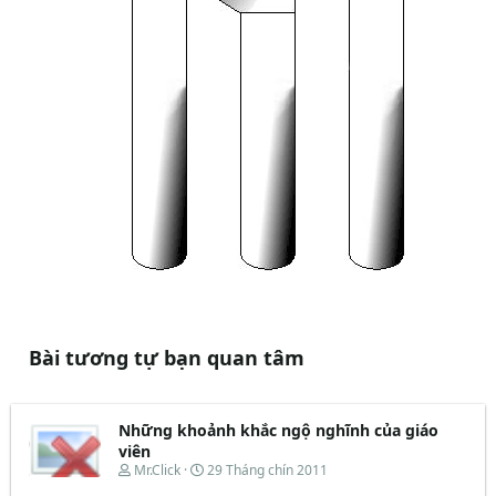
Bài tương tự bạn quan tâm
Những khoảnh khắc ngộ nghĩnh của giáo
viên
T
N
Mr.Click
29 Tháng chín 2011
h
g