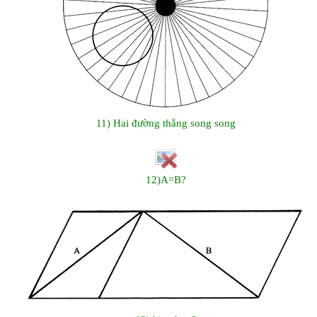
11) Hai đường thẳng song song
12)A=B?