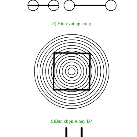
8) Hình vuông cong
9)Bạn chọn A hay B?