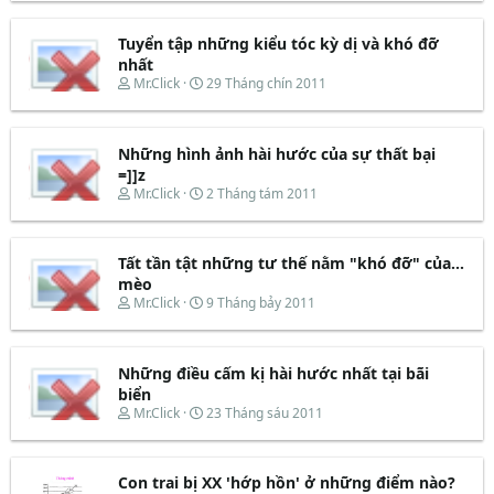
r
à
e
y
Tuyển tập những kiểu tóc kỳ dị và khó đỡ
a
b
d
ắ
nhất
s
t
T
N
Mr.Click
29 Tháng chín 2011
t
đ
h
g
a
ầ
r
à
r
u
e
y
t
Những hình ảnh hài hước của sự thất bại
a
b
e
d
ắ
=]]z
r
s
t
T
N
Mr.Click
2 Tháng tám 2011
t
đ
h
g
a
ầ
r
à
r
u
e
y
t
Tất tần tật những tư thế nằm "khó đỡ" của...
a
b
e
d
ắ
mèo
r
s
t
T
N
Mr.Click
9 Tháng bảy 2011
t
đ
h
g
a
ầ
r
à
r
u
e
y
t
Những điều cấm kị hài hước nhất tại bãi
a
b
e
d
ắ
biển
r
s
t
T
N
Mr.Click
23 Tháng sáu 2011
t
đ
h
g
a
ầ
r
à
r
u
e
y
t
Con trai bị XX 'hớp hồn' ở những điểm nào?
a
b