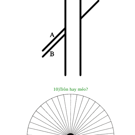
10)Tròn hay méo?