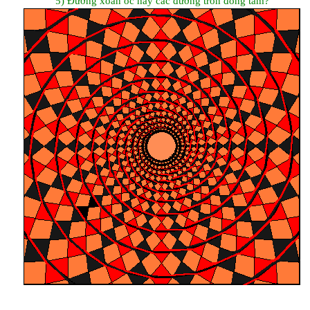
5) Đường xoắn ốc hay các đường tròn đồng tâm?