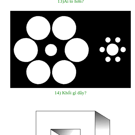
13)Ai to hơn?
14) Khối gì đây?