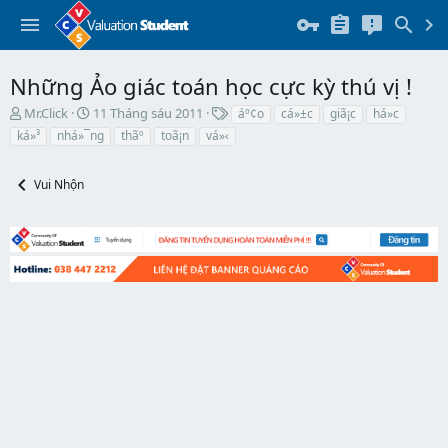
Những Ảo giác toán học cực kỳ thú vị !
T
N
T
Mr.Click
11 Tháng sáu 2011
áº¢o
cá»±c
giã¡c
há»c
h
g
h
ká»³
nhá»¯ng
thãº
toã¡n
vá»‹
r
à
ẻ
e
y
a
b
Vui Nhộn
d
ắ
s
t
t
đ
a
ầ
r
u
t
e
r