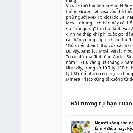
hãng.
Vụ việc thứ hai ảnh hưởng không 
thông Grupo Televisa vào đối thủ
phú người Mexico Ricardo Salinas
Movil, nhưng kịch bản này có thể 
Cú "trời giáng" thứ ba đánh vào 
định hạ thấp chi phí cuộc gọi đầ
các hãng cung cấp dịch vụ thu đ
"Nó khiến doanh thu của các hãng
Dù vậy, America Movil vẫn là một
Trong đó, gia đình ông Carlos Sl
hôm 12/10. Vào giữa tháng 2 năm n
Như vậy, trong số 10,7 tỷ USD bị 
tỷ USD. Cổ phiếu của một số hãng
Minera Frisco cũng đi xuống từ đ
Bài tương tự bạn quan
Người sống thọ nh
làm 4 điều này: Kỳ.