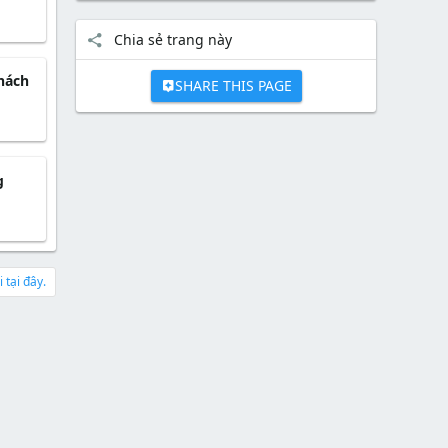
Chia sẻ trang này
hách
SHARE THIS PAGE
g
 tại đây.