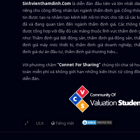
Sinhvienthamdinh.Com
là diễn đàn đầu tiên và lớn nhất d
riêng cho cộng đồng nhân lực ngành
thẩm định giá
. Cổng th
tin được tạo ra nhằm tạo kênh kết nối tri thức cho tất cả các 
đã và đang quan tâm đến ngành thẩm định giá. Các thông t
được tổng hợp với đầy đủ các mảng thuộc lĩnh vực thẩm định 
như: Thẩm định giá Bất động sản, thẩm định giá động sản, t
định giá máy móc thiết bị, thẩm định giá doanh nghiệp, t
định giá dự án đầu tư, thẩm định giá thương hiệu...
Với phương châm
"Connet For Sharing"
chúng tôi chia sẻ h
toàn miễn phí và không giới hạn những kiến thức từ cộng đ
diễn đàn.
UI.X
Tiếng Việt