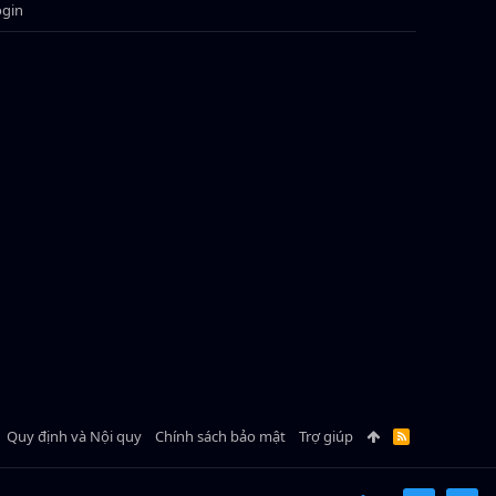
ogin
Quy định và Nội quy
Chính sách bảo mật
Trợ giúp
R
S
S