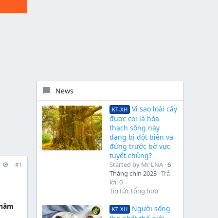
News
Vì sao loài cây
KT-XH
được coi là hóa
thạch sống này
đang bị đột biến và
đứng trước bờ vực
tuyệt chủng?
Started by Mr LNA
6
#1
Tháng chín 2023
Trả
lời: 0
Tin tức tổng hợp
 năm
Người sống
KT-XH