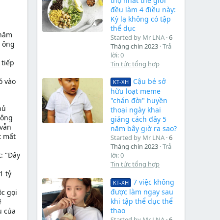
thọ nhất thế giới
đều làm 4 điều này:
Kỳ lạ không có tập
thể dục
 năm
Started by Mr LNA
6
a ông
Tháng chín 2023
Trả
lời: 0
 tiếp
Tin tức tổng hợp
ó vào
Cậu bé sở
KT-XH
hữu loạt meme
"chán đời" huyền
hủ
thoại ngày khai
 ông
giảng cách đây 5
 vẫn
năm bây giờ ra sao?
t mất
Started by Mr LNA
6
Tháng chín 2023
Trả
: "Đây
lời: 0
Tin tức tổng hợp
1 tỷ
7 việc không
KT-XH
được làm ngay sau
c gọi
khi tập thể dục thể
ẽ
thao
u của
Started by Mr LNA
6