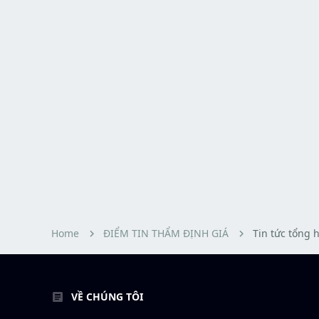
Home
ĐIỂM TIN THẨM ĐỊNH GIÁ
Tin tức tổng 
VỀ CHÚNG TÔI