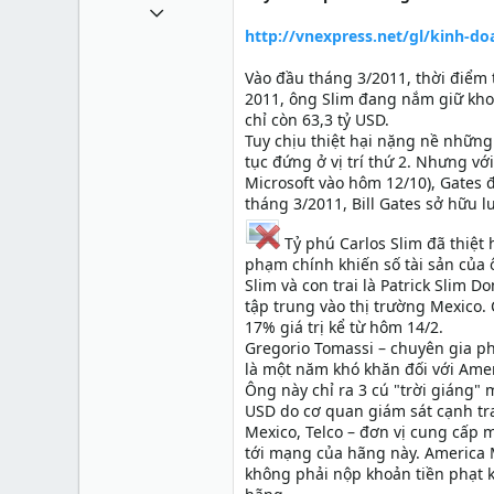
14 Tháng mười một 2010
http://vnexpress.net/gl/kinh-d
375
0
Vào đầu tháng 3/2011, thời điểm 
2011, ông Slim đang nắm giữ khoả
0
chỉ còn 63,3 tỷ USD.
34
Tuy chịu thiệt hại nặng nề những 
tục đứng ở vị trí thứ 2. Nhưng vớ
Microsoft vào hôm 12/10), Gates 
tháng 3/2011, Bill Gates sở hữu l
Tỷ phú Carlos Slim đã thiệt 
phạm chính khiến số tài sản của 
Slim và con trai là Patrick Slim 
tập trung vào thị trường Mexico.
17% giá trị kể từ hôm 14/2.
Gregorio Tomassi – chuyên gia p
là một năm khó khăn đối với Amer
Ông này chỉ ra 3 cú "trời giáng" 
USD do cơ quan giám sát cạnh tr
Mexico, Telco – đơn vị cung cấp 
tới mạng của hãng này. America 
không phải nộp khoản tiền phạt k