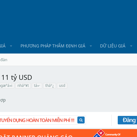
GIÁ
PHƯƠNG PHÁP THẨM ĐỊNH GIÁ
DỮ LIỆU GIÁ
 đàn
 11 tỷ USD
ngæ°á»i
nháº¥t
tá»·
tháº¿
usd
hợp