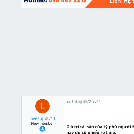
t
e
r
22 Tháng mười 2011
L
lovesuju2711
New member
Giá trị tài sản của tỷ phú ngườ
nay do cổ phiếu rớt giá.