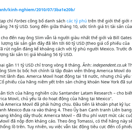
oanh/kinh-nghiem/2010/07/3ba1e20b/
tạp chí
Forbes
công bố danh sách
các tỷ phú
trên thế giới thế giới
ng 74 tỷ USD. Song đến giữa tháng 10, ước tính giá trị tài sản củ
cho đến nay ông Slim vẫn là người giàu nhất thế giới và Bill Gates
i lượng tài sản gần đây đã lên tới 60 tỷ USD (theo giá cổ phiếu của
đã rút ngắn đáng kể khoảng cách với tỷ phú người Mexico. Trước đ
ượng tài sản trị giá khoảng 56 tỷ USD.
hại gần 11 tỷ USD chỉ trong vòng 8 tháng. Ảnh:
independent.co.uk
T
ông Slim bị bốc hơi chính là tập đoàn viễn thông America Movil do
Domit lãnh đạo. Amerca Movil hoạt động tại 18 nước, nhưng chủ yếu
 Cổ phiếu của hãng niêm yết trên sàn chứng khoán New York đã sụ
hân tích của hãng nghiên cứu Santander Latam Research – cho biết
ica Movil, chủ yếu là do hoạt động của hãng tại Mexico".
mà America Movil đã phải hứng chịu. Đầu tiên là khoản phạt kỷ lục 
anh Mexico đưa ra vào tháng 4. Theo Ủy ban Cạnh tranh Liên bang
mạng không dây thuộc America Movil – đã thu phí vượt mức các cuộ
Movil đã nộp đơn kháng cáo. Theo ông Tomassi, có thể hãng này s
hổng lồ trên. Tuy nhiên, vụ việc vẫn tác động tiêu cực đến cổ phiế