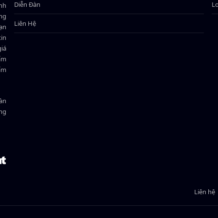
Diễn Đàn
L
ành
ông
Liên Hệ
bạn
in
giá
hẩm
hẩm
oàn
ồng
Liên hệ