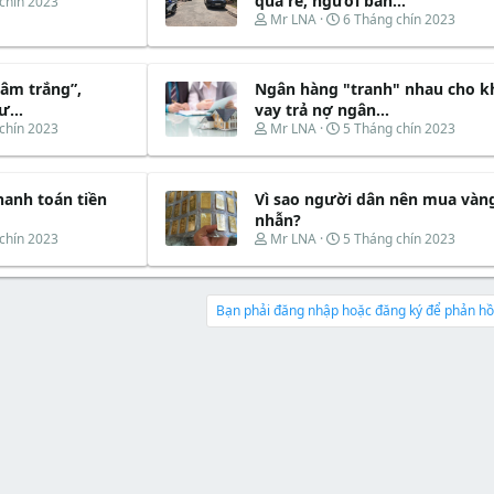
quá rẻ, người bán...
chín 2023
T
N
Mr LNA
6 Tháng chín 2023
h
g
r
à
e
y
sâm trắng”,
Ngân hàng "tranh" nhau cho k
a
b
d
ắ
...
vay trả nợ ngân...
s
t
T
N
chín 2023
Mr LNA
5 Tháng chín 2023
t
đ
h
g
a
ầ
r
à
r
u
e
y
t
hanh toán tiền
Vì sao người dân nên mua vàn
a
b
e
d
ắ
nhẫn?
r
s
t
T
N
chín 2023
Mr LNA
5 Tháng chín 2023
t
đ
h
g
a
ầ
r
à
r
u
e
y
t
a
b
Bạn phải đăng nhập hoặc đăng ký để phản hồi
e
d
ắ
r
s
t
t
đ
a
ầ
r
u
t
e
r