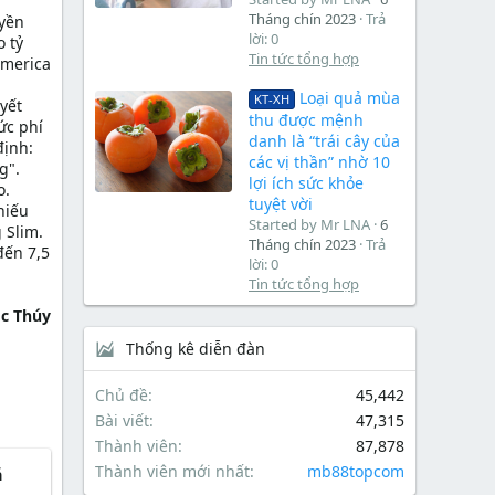
Tháng chín 2023
Trả
uyền
lời: 0
o tỷ
Tin tức tổng hợp
America
Loại quả mùa
KT-XH
yết
thu được mệnh
ức phí
danh là “trái cây của
định:
các vị thần” nhờ 10
g".
lợi ích sức khỏe
o.
tuyệt vời
hiếu
Started by Mr LNA
6
 Slim.
Tháng chín 2023
Trả
đến 7,5
lời: 0
Tin tức tổng hợp
c Thúy
Thống kê diễn đàn
Chủ đề
45,442
Bài viết
47,315
Thành viên
87,878
Thành viên mới nhất
mb88topcom
á