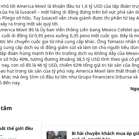
nhỏ tới America Movil là khoản đầu tư 1,6 tỷ USD của tập đoàn tr
 của họ là Iusacell – một hãng di động đứng trên bờ vực phá sản d
 Pliego sở hữu. Tuy Iusacell vẫn chưa giành được thị phần từ tay 
xảy ra trong một vài quý tới.
America Movil đó là Ủy ban Viễn thông Liên bang Mexico Cofetel qu
u cuối di động từ 0,95 peso xuống 0,35 peso một cuộc gọi. Đây là m
ược khi chuyển cuộc gọi từ nhà cung cấp khác. Ông Tomassi nhận 
 cung cấp dịch vụ di động giảm sút và làm lợi cho người tiêu dùn
 tập đoàn hùng mạnh trên thị trường dịch vụ không dây của Mexic
im sở hữu 40%, tương đương khoảng 38,5 tỷ USD tính theo giá cổ p
ay, con số đó là 46 tỷ USD, chiếm 62% tổng giá trị tài sản của ông
hao hụt trong tài sản của tỷ phú này, America Movil làm thất thoát 
 khác mà ông Slim có đầu tư lớn như Grupo Financiero Inbursa và
ó đến nay.
Ngọ
 tâm
ất thế giới đều
Bi hài chuyện khách mua ép gi
..