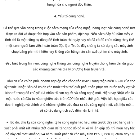
hàng hóa cho người độc thân.
4. Yếu tố công nghệ.
Cả thế giới vẫn đang trong cuộc cách mạng của công nghệ, hàng loạt các công nghệ mới
được ra đời và được tích hợp vào các sản phẩm, dịch vụ. Nếu cách đây 30 năm máy vi
tính chỉ là một công cụ dùng để tính toán thì ngày nay nó đã có đủ chức năng thay thế
một con người làm việc hoàn toàn độc lập. Trước đây chúng ta sử dụng các máy ảnh
chụp bằng phim thì hiện nay không còn hãng nào sản xuất phim cho máy ảnh.
Đặc biệt trong lĩnh vực công nghệ thông tin, công nghệ truyền thông hiện đại đã giúp
các khoảng cách về địa lý,phương tiện truyền tải.
+ Đầu tư của chính phủ, doanh nghiệp vào công tác R&D: Trong thập niên 60-70 của thế
kỷ trước. Nhật Bản đã khiến các nước trên thế giới phải thán phục với bước nhảy vọt về
kinh tế trong đó chủ yếu là nhân tố con người và công nghệ mới. Hiện nay Nhật vẫn là
một nước có đầu tư vào nghiên cứu trên GDP lớn nhất thế giới. Việc kết hợp giữa các
doanh nghiệp và chính phủ nhằm nghiên cứu đưa ra các công nghệ mới, vật liệu mới...
sẽ có tác dụng tích cực đến nền kinh tế.
+ Tốc độ, chu kỳ của công nghệ, tỷ lệ công nghệ lạc hậu: nếu trước đây các hãng sản
xuất phải mất rất nhiều thời gian để tăng tốc độ bộ vi xử lý lên gấp đôi thì hiện nay tốc
độ này chỉ mất khoảng 2-4 năm. Xuất phát từ các máy tính Pen II, Pen III, chưa đầy 10