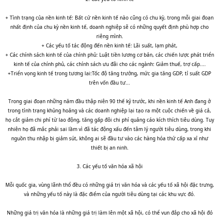
+ Tình trạng của nền kinh tế: Bất cứ nền kinh tế nào cũng có chu kỳ, trong mỗi giai đoạn
nhất định của chu kỳ nền kinh tế, doanh nghiệp sẽ có những quyết định phù hợp cho
riêng mình.
+ Các yếu tố tác động đến nền kinh tế: Lãi suất, lạm phát,
+ Các chính sách kinh tế của chính phủ: Luật tiền lương cơ bản, các chiến lược phát triển
kinh tế của chính phủ, các chính sách ưu đãi cho các ngành: Giảm thuế, trợ cấp....
+Triển vọng kinh tế trong tương lai:Tốc độ tăng trưởng, mức gia tăng GDP, tỉ suất GDP
trên vốn đầu tư...
Trong giai đoạn những năm đầu thập niên 90 thế kỷ trước, khi nền kinh tế Anh đang ở
trong tình trạng khủng hoảng và các doanh nghiệp lại tạo ra một cuộc chiến về giá cả,
họ cắt giảm chi phí từ lao động, tăng gấp đôi chi phí quảng cáo kích thích tiêu dùng. Tuy
nhiên họ đã mắc phải sai lầm vì đã tác động xấu đến tâm lý người tiêu dùng, trong khi
nguồn thu nhập bị giảm sút, không ai sẽ đầu tư vào các hàng hóa thứ cấp xa xỉ như
thiết bị an ninh.
3. Các yếu tố văn hóa xã hội
Mỗi quốc gia, vùng lãnh thổ đều có những giá trị văn hóa và các yếu tố xã hội đặc trưng,
và những yếu tố này là đặc điểm của người tiêu dùng tại các khu vực đó.
Những giá trị văn hóa là những giá trị làm lên một xã hội, có thể vun đắp cho xã hội đó