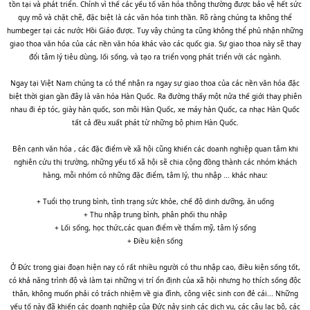
tồn tại và phát triển. Chính vì thế các yếu tố văn hóa thông thường được bảo vệ hết sức
quy mô và chặt chẽ, đặc biệt là các văn hóa tinh thần. Rõ ràng chúng ta không thể
humbeger tại các nước Hồi Giáo được. Tuy vậy chúng ta cũng không thể phủ nhận những
giao thoa văn hóa của các nền văn hóa khác vào các quốc gia. Sự giao thoa này sẽ thay
đổi tâm lý tiêu dùng, lối sống, và tạo ra triển vọng phát triển với các ngành.
Ngay tại Việt Nam chúng ta có thể nhận ra ngay sự giao thoa của các nền văn hóa đặc
biệt thời gian gần đây là văn hóa Hàn Quốc. Ra đường thấy một nửa thế giới thay phiên
nhau đi ép tóc, giày hàn quốc, son môi Hàn Quốc, xe máy hàn Quốc, ca nhạc Hàn Quốc
tất cả đều xuất phát từ những bộ phim Hàn Quốc.
Bên cạnh văn hóa , các đặc điểm về xã hội cũng khiến các doanh nghiệp quan tâm khi
nghiên cứu thị trường, những yếu tố xã hội sẽ chia cộng đồng thành các nhóm khách
hàng, mỗi nhóm có những đặc điểm, tâm lý, thu nhập ... khác nhau:
+ Tuổi thọ trung bình, tình trạng sức khỏe, chế độ dinh dưỡng, ăn uống
+ Thu nhập trung bình, phân phối thu nhập
+ Lối sống, học thức,các quan điểm về thẩm mỹ, tâm lý sống
+ Điều kiện sống
Ở Đức trong giai đoạn hiện nay có rất nhiều người có thu nhập cao, điều kiện sống tốt,
có khả năng trình độ và làm tại những vị trí ổn định của xã hội nhưng họ thích sống độc
thân, không muốn phải có trách nhiệm về gia đình, công việc sinh con đẻ cái... Những
yếu tố này đã khiến các doanh nghiệp của Đức nảy sinh các dịch vụ, các câu lạc bộ, các