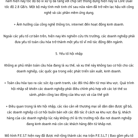
năm hiện nay tốc độ bộ vi xử lý đã tăng với chip set thông dụng hiện nay là Core Dual
tốc độ 2.8 GB/s. Một bộ máy tính mới tinh chỉ sau nửa năm đã trở nên lạc hậu với công
nghệ và các phần mềm ứng dụng.
+ Ảnh hưởng của công nghệ thông tin, internet đến hoạt động kinh doanh.
Ngoài các yếu tố cơ bản trên, hiện nay khi nghiên cứu thị trường, các doanh nghiệp phải
đưa yếu tố toàn cầu hóa trở thành một yếu tố vĩ mô tác động đến ngành.
5. Yếu tố hội nhập
Không ai phủ nhận toàn cầu hóa đang là xu thế, và xu thế này không tạo cơ hội cho các
doanh nghiệp, các quốc gia trong việc phát triển sản xuất, kinh doanh.
+ Toàn cầu hóa tạo ra các sức ép cạnh tranh, các đối thủ đến từ mọi khu vực. Quá trình
hội nhập sẽ khiến các doanh nghiệp phải điều chỉnh phù hợp với các lợi thế so
sánh.,phân công lao động của khu vực và của thế giới
+ Điều quan trọng là khi hội nhập, các rào cản về thương mại sẽ dần dần được gỡ bỏ,
các doanh nghiệp có cơ hội buôn bán với các đối tác ở cách xa khu vực địa lý, khách
hàng của các doanh nghiệp lúc này không chỉ là thị trường nội địa nơi doanh nghiệp
đang kinh doanh mà còn các khách hàng đến từ khắp nơi.
Mô hình P.E.S.T hiện nay đã được mở rộng thành các ma trận P.E.S.L.T ( Bao gồm yếu tố