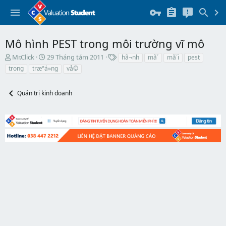
Mô hình PEST trong môi trường vĩ mô
T
N
T
Mr.Click
29 Tháng tám 2011
hã¬nh
mã´
mã´i
pest
h
g
h
trong
træ°á»ng
vå©
r
à
ẻ
e
y
a
b
Quản trị kinh doanh
d
ắ
s
t
t
đ
a
ầ
r
u
t
e
r