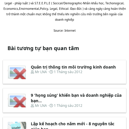
Legal - pháp luật ) và S.T.E.E.P.L.E ( Socical/Demographic-Nhân khẩu học, Techonogical,
Economics,Envirnomental,Policy, Legal, Ethical- Đạo đức ) và càng ngày càng hoàn thiện
trở thành một chuẩn mực không thể thiếu khi nghiên cứu môi trường bên ngoài của
doanh nghiệp
Source: Internet
Bài tương tự bạn quan tâm
Quản trị thông tin môi trường kinh doanh
T
N
Mr LNA
1 Tháng sáu 2012
h
g
r
à
e
y
a
b
d
ắ
9 'họng súng' khiến bạn và doanh nghiệp của
s
t
bạn...
t
đ
T
N
Mr LNA
1 Tháng sáu 2012
a
ầ
h
g
r
u
r
à
t
e
y
e
Lập kế hoạch cho năm mới - 8 nguyên tắc
a
b
r
d
ắ