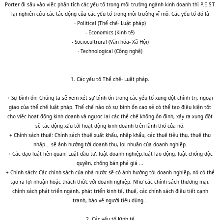
Porter đi sâu vào việc phân tích các yếu tố trong môi trường ngành kinh doanh thì P.E.S.T
lại nghiên cứu các tác động của các yếu tố trong môi trường vĩ mô. Các yếu tố đó là
- Political (Thể chế- Luật pháp)
- Economics (Kinh tế)
- Sociocultrural (Văn hóa- Xã Hội)
- Technological (Công nghệ)
1. Các yếu tố Thể chế- Luật pháp.
+ Sự bình ổn: Chúng ta sẽ xem xét sự bình ổn trong các yếu tố xung đột chính trị, ngoại
giao của thể chế luật pháp. Thể chế nào có sự bình ổn cao sẽ có thể tạo điều kiện tốt
cho việc hoạt động kinh doanh và ngược lại các thể chế không ổn định, xảy ra xung đột
sẽ tác động xấu tới hoạt động kinh doanh trên lãnh thổ của nó.
+ Chính sách thuế: Chính sách thuế xuất khẩu, nhập khẩu, các thuế tiêu thụ, thuế thu
nhập... sẽ ảnh hưởng tới doanh thu, lợi nhuận của doanh nghiệp.
+ Các đạo luật liên quan: Luật đầu tư, luật doanh nghiệp,luật lao động, luật chống độc
quyền, chống bán phá giá ...
+ Chính sách: Các chính sách của nhà nước sẽ có ảnh hưởng tới doanh nghiệp, nó có thể
tạo ra lợi nhuận hoặc thách thức với doanh nghiệp. Như các chính sách thương mại,
chính sách phát triển ngành, phát triển kinh tế, thuế, các chính sách điều tiết cạnh
tranh, bảo vệ người tiêu dùng...
2. Các yếu tố Kinh tế