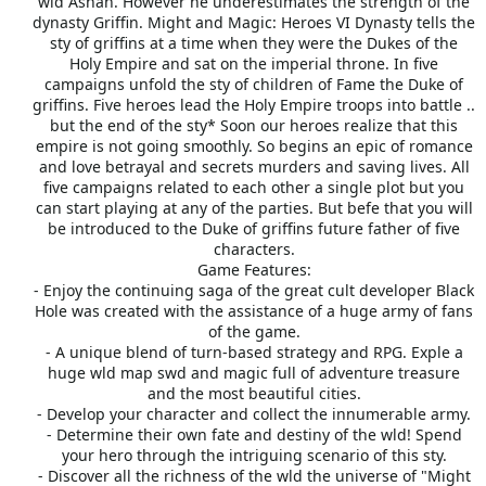
wld Ashan. However he underestimates the strength of the
dynasty Griffin. Might and Magic: Heroes VI Dynasty tells the
sty of griffins at a time when they were the Dukes of the
Holy Empire and sat on the imperial throne. In five
campaigns unfold the sty of children of Fame the Duke of
griffins. Five heroes lead the Holy Empire troops into battle ..
but the end of the sty* Soon our heroes realize that this
empire is not going smoothly. So begins an epic of romance
and love betrayal and secrets murders and saving lives. All
five campaigns related to each other a single plot but you
can start playing at any of the parties. But befe that you will
be introduced to the Duke of griffins future father of five
characters.
Game Features:
- Enjoy the continuing saga of the great cult developer Black
Hole was created with the assistance of a huge army of fans
of the game.
- A unique blend of turn-based strategy and RPG. Exple a
huge wld map swd and magic full of adventure treasure
and the most beautiful cities.
- Develop your character and collect the innumerable army.
- Determine their own fate and destiny of the wld! Spend
your hero through the intriguing scenario of this sty.
- Discover all the richness of the wld the universe of "Might