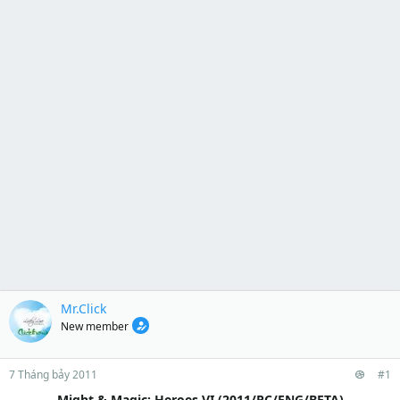
Mr.Click
New member
7 Tháng bảy 2011
#1
Might & Magic: Heroes VI (2011/PC/ENG/BETA)