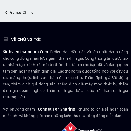
t
e
Games Offline
r
VỀ CHÚNG TÔI
Sinhvienthamdinh.Com
là diễn đàn đầu tiên và lớn nhất dành riêng
cho cộng đồng nhân lực ngành
thẩm định giá
. Cổng thông tin được tạo
ra nhằm tạo kênh kết nối tri thức cho tất cả các bạn đã và đang quan
tâm đến ngành thẩm định giá. Các thông tin được tổng hợp với đầy đủ
các mảng thuộc lĩnh vực thẩm định giá như: Thẩm định giá Bất động
sản, thẩm định giá động sản, thẩm định giá máy móc thiết bị, thẩm
định giá doanh nghiệp, thẩm định giá dự án đầu tư, thẩm định giá
thương hiệu...
Với phương châm
"Connet For Sharing"
chúng tôi chia sẻ hoàn toàn
miễn phí và không giới hạn những kiến thức từ cộng đồng diễn đàn.