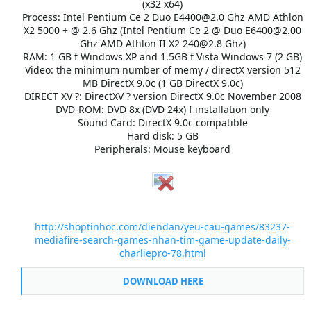
(x32 x64)
Process: Intel Pentium Ce 2 Duo E4400@2.0 Ghz AMD Athlon
X2 5000 + @ 2.6 Ghz (Intel Pentium Ce 2 @ Duo E6400@2.00
Ghz AMD Athlon II X2 240@2.8 Ghz)
RAM: 1 GB f Windows XP and 1.5GB f Vista Windows 7 (2 GB)
Video: the minimum number of memy / directX version 512
MB DirectX 9.0c (1 GB DirectX 9.0c)
DIRECT XV ?: DirectXV ? version DirectX 9.0c November 2008
DVD-ROM: DVD 8x (DVD 24x) f installation only
Sound Card: DirectX 9.0c compatible
Hard disk: 5 GB
Peripherals: Mouse keyboard
http://shoptinhoc.com/diendan/yeu-cau-games/83237-
mediafire-search-games-nhan-tim-game-update-daily-
charliepro-78.html
DOWNLOAD HERE