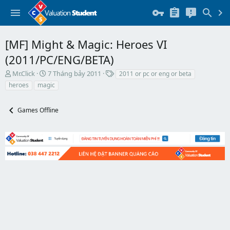
[MF] Might & Magic: Heroes VI
(2011/PC/ENG/BETA)
T
N
T
Mr.Click
7 Tháng bảy 2011
2011 or pc or eng or beta
h
g
h
heroes
magic
r
à
ẻ
e
y
a
b
Games Offline
d
ắ
s
t
t
đ
a
ầ
r
u
t
e
r