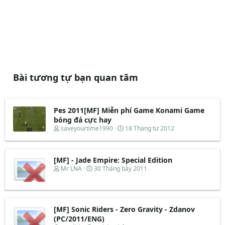
Bài tương tự bạn quan tâm
Pes 2011[MF] Miễn phí Game Konami Game
bóng đá cực hay
T
N
saveyourtime1990
18 Tháng tư 2012
h
g
r
à
e
y
[MF] - Jade Empire: Special Edition
a
b
d
ắ
T
N
Mr LNA
30 Tháng bảy 2011
s
t
h
g
t
đ
r
à
a
ầ
e
y
r
u
a
b
t
d
ắ
[MF] Sonic Riders - Zero Gravity - Zdanov
e
s
t
(PC/2011/ENG)
r
t
đ