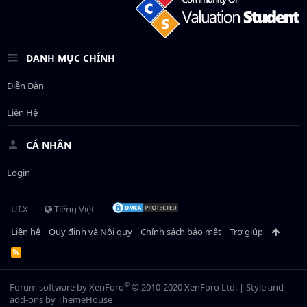
DANH MỤC CHÍNH
Diễn Đàn
Liên Hệ
CÁ NHÂN
Login
UI.X
Tiếng Việt
Liên hệ
Quy định và Nội quy
Chính sách bảo mật
Trợ giúp
R
S
S
®
Forum software by XenForo
© 2010-2020 XenForo Ltd.
|
Style and
add-ons by ThemeHouse