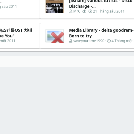
[4share] Various Artists - Disco
.
Discharge -...
g sáu 2011
T
N
Mr.Click
21 Tháng sáu 2011
h
g
r
à
e
y
- 과속스캔들OST 차태
Media Library - delta goodrem-
a
b
d
ắ
ve You"
Born to try
s
t
T
N
 một 2011
saveyourtime1990
4 Tháng một
t
đ
h
g
a
ầ
r
à
r
u
e
y
t
a
b
e
d
ắ
r
s
t
t
đ
a
ầ
r
u
t
e
r