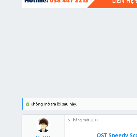
t
e
r
Không mở trả lời sau này.
5 Tháng một 2011
OST Speedy Sca