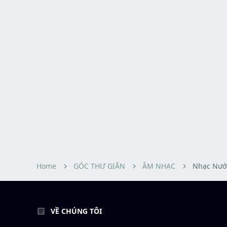
Home
GÓC THƯ GIÃN
ÂM NHẠC
Nhạc Nướ
VỀ CHÚNG TÔI