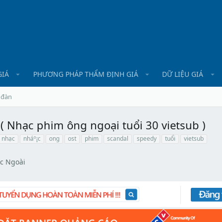
GIÁ
PHƯƠNG PHÁP THẨM ĐỊNH GIÁ
DỮ LIỆU GIÁ
 đàn
( Nhạc phim ông ngoại tuổi 30 vietsub )
nhạc
nháº¡c
ong
ost
phim
scandal
speedy
tuổi
vietsub
c Ngoài