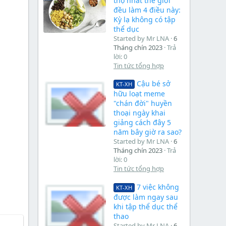
thọ nhất thế giới
đều làm 4 điều này:
Kỳ lạ không có tập
thể dục
Started by Mr LNA
6
Tháng chín 2023
Trả
lời: 0
Tin tức tổng hợp
Cậu bé sở
KT-XH
hữu loạt meme
"chán đời" huyền
thoại ngày khai
giảng cách đây 5
năm bây giờ ra sao?
Started by Mr LNA
6
Tháng chín 2023
Trả
lời: 0
Tin tức tổng hợp
7 việc không
KT-XH
được làm ngay sau
khi tập thể dục thể
thao
Started by Mr LNA
6