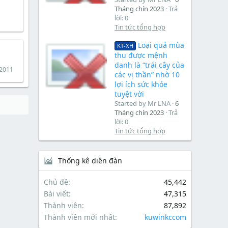
Tháng chín 2023
Trả
lời: 0
Tin tức tổng hợp
Loại quả mùa
KT-XH
thu được mệnh
danh là “trái cây của
 2011
các vị thần” nhờ 10
lợi ích sức khỏe
tuyệt vời
Started by Mr LNA
6
Tháng chín 2023
Trả
lời: 0
Tin tức tổng hợp
Thống kê diễn đàn
Chủ đề
45,442
Bài viết
47,315
Thành viên
87,892
Thành viên mới nhất
kuwinkccom