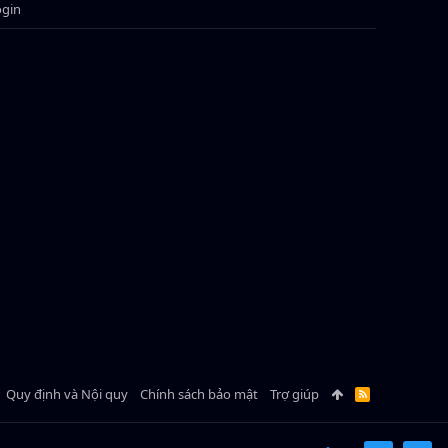
ogin
Quy định và Nội quy
Chính sách bảo mật
Trợ giúp
R
S
S