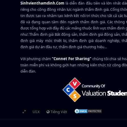
Sinhvienthamdinh.Com
là diễn đàn đầu tiên và lớn nhất d
riêng cho cộng đồng nhân lực ngành
thẩm định giá
. Cổng th
tin được tạo ra nhằm tạo kênh kết nối tri thức cho tất cả các 
đã và đang quan tâm đến ngành thẩm định giá. Các thông t
được tổng hợp với đầy đủ các mảng thuộc lĩnh vực thẩm định 
như: Thẩm định giá Bất động sản, thẩm định giá động sản, t
định giá máy móc thiết bị, thẩm định giá doanh nghiệp, t
định giá dự án đầu tư, thẩm định giá thương hiệu...
Với phương châm
"Connet For Sharing"
chúng tôi chia sẻ h
toàn miễn phí và không giới hạn những kiến thức từ cộng đ
diễn đàn.
UI.X
Tiếng Việt