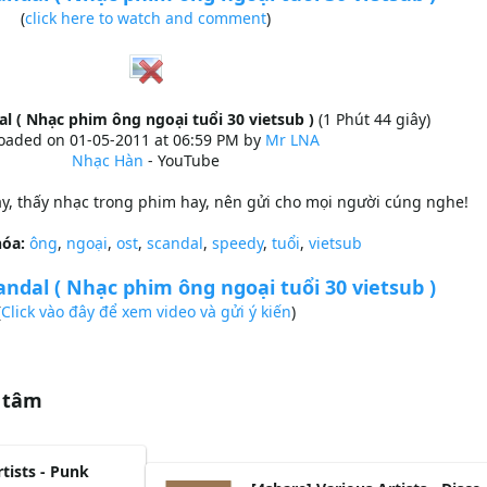
(
click here to watch and comment
)
l ( Nhạc phim ông ngoại tuổi 30 vietsub )
(1 Phút 44 giây)
oaded on 01-05-2011 at 06:59 PM by
Mr LNA
Nhạc Hàn
- YouTube
, thấy nhạc trong phim hay, nên gửi cho mọi người cúng nghe!
hóa:
ông
,
ngoại
,
ost
,
scandal
,
speedy
,
tuổi
,
vietsub
ndal ( Nhạc phim ông ngoại tuổi 30 vietsub )
(
Click vào đây để xem video và gửi ý kiến
)
 tâm
rtists - Punk