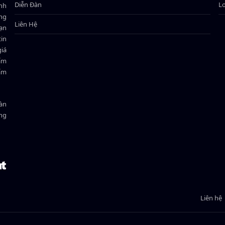
Diễn Đàn
L
ành
ông
Liên Hệ
bạn
in
giá
hẩm
hẩm
oàn
ồng
Liên hệ