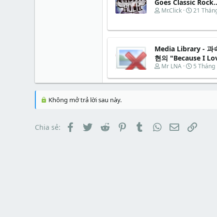
Goes Classic Rock..
T
N
Mr.Click
21 Thán
h
g
r
à
e
y
a
b
Media Library 
d
ắ
s
t
현의 "Because I Lo
t
đ
T
N
Mr LNA
5 Tháng
a
ầ
h
g
r
u
r
à
t
e
y
e
a
b
Không mở trả lời sau này.
r
d
ắ
s
t
t
đ
Facebook
Twitter
Reddit
Pinterest
Tumblr
WhatsApp
Email
Link
Chia sẻ:
a
ầ
r
u
t
e
r