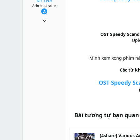
Mr LNA
Administrator
1 Tháng mười một 2010
49,065
OST Speedy Scanda
13
Upl
38
Mình xem xong phim này
Các từ k
OST Speedy Sca
Bài tương tự bạn quan
[4share] Various A