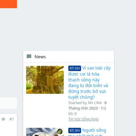
News
Vì sao loài cây
KT-XH
được coi là hóa
thạch sống này
đang bị đột biến và
đứng trước bờ vực
tuyệt chủng?
Started by Mr LNA
6
Tháng chín 2023
Trả
lời: 0
Tin tức tổng hợp
#1
Người sống
KT-XH