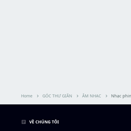
Home
GÓC THƯ GIÃN
ÂM NHẠC
Nhạc phi
VỀ CHÚNG TÔI