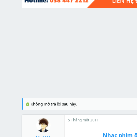
t
e
r
Không mở trả lời sau này.
5 Tháng một 2011
Nhạc phim ô