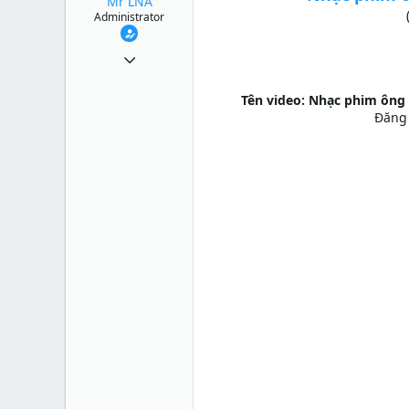
Mr LNA
Administrator
1 Tháng mười một 2010
49,065
Tên video: Nhạc phim ông 
13
Đăng 
38