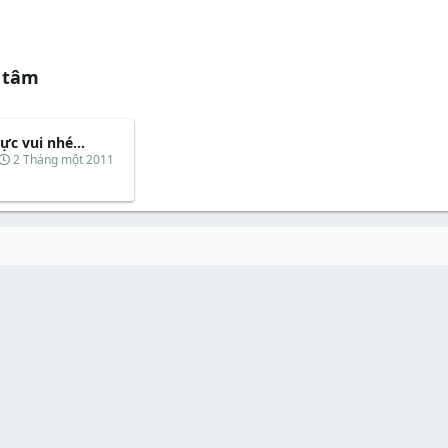
 tâm
ực vui nhé...
N
2 Tháng một 2011
g
à
y
b
ắ
t
đ
ầ
u