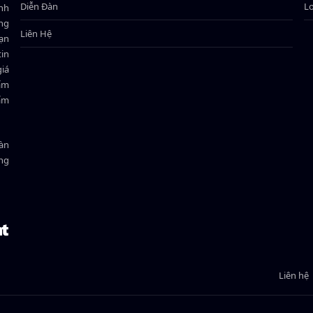
Diễn Đàn
L
ành
ông
Liên Hệ
bạn
in
giá
hẩm
hẩm
oàn
ồng
Liên hệ