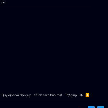
ogin
Quy định và Nội quy
Chính sách bảo mật
Trợ giúp
R
S
S