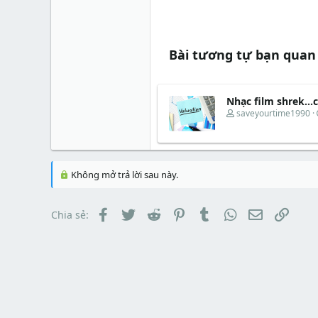
Bài tương tự bạn quan
Nhạc film shrek...c
T
saveyourtime1990
h
r
e
a
d
Không mở trả lời sau này.
s
t
a
Facebook
Twitter
Reddit
Pinterest
Tumblr
WhatsApp
Email
Link
Chia sẻ:
r
t
e
r