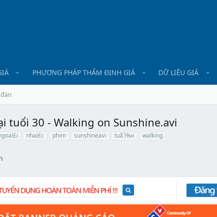
GIÁ
PHƯƠNG PHÁP THẨM ĐỊNH GIÁ
DỮ LIỆU GIÁ
 đàn
i tuổi 30 - Walking on Sunshine.avi
ngoaì£i
nhaì£c
phim
sunshineavi
tuã´ì‰i
walking
m