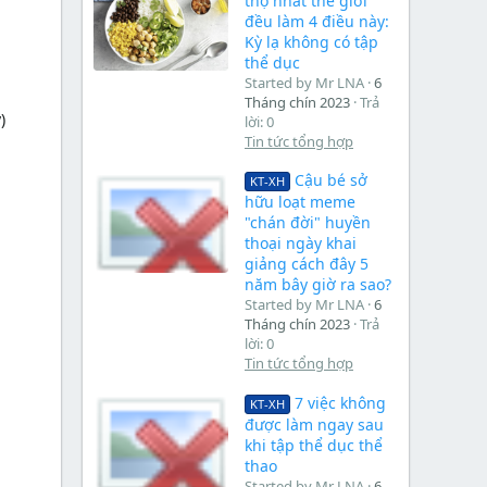
thọ nhất thế giới
đều làm 4 điều này:
Kỳ lạ không có tập
thể dục
Started by Mr LNA
6
Tháng chín 2023
Trả
)
lời: 0
Tin tức tổng hợp
Cậu bé sở
KT-XH
hữu loạt meme
"chán đời" huyền
thoại ngày khai
giảng cách đây 5
năm bây giờ ra sao?
Started by Mr LNA
6
Tháng chín 2023
Trả
lời: 0
Tin tức tổng hợp
7 việc không
KT-XH
được làm ngay sau
khi tập thể dục thể
thao
Started by Mr LNA
6