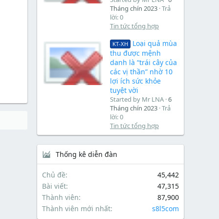
Tháng chín 2023
Trả
lời: 0
Tin tức tổng hợp
Loại quả mùa
KT-XH
thu được mệnh
danh là “trái cây của
các vị thần” nhờ 10
lợi ích sức khỏe
tuyệt vời
Started by Mr LNA
6
Tháng chín 2023
Trả
lời: 0
Tin tức tổng hợp
Thống kê diễn đàn
Chủ đề
45,442
Bài viết
47,315
Thành viên
87,900
Thành viên mới nhất
s8l5com