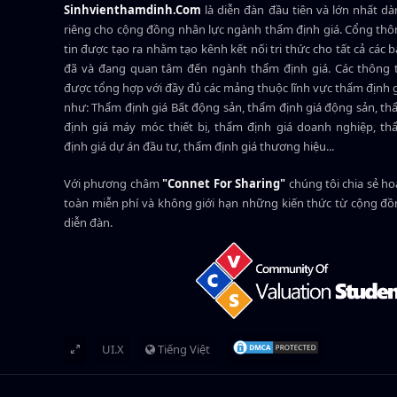
Sinhvienthamdinh.Com
là diễn đàn đầu tiên và lớn nhất d
riêng cho cộng đồng nhân lực ngành
thẩm định giá
. Cổng th
tin được tạo ra nhằm tạo kênh kết nối tri thức cho tất cả các 
đã và đang quan tâm đến ngành thẩm định giá. Các thông t
được tổng hợp với đầy đủ các mảng thuộc lĩnh vực thẩm định 
như: Thẩm định giá Bất động sản, thẩm định giá động sản, t
định giá máy móc thiết bị, thẩm định giá doanh nghiệp, t
định giá dự án đầu tư, thẩm định giá thương hiệu...
Với phương châm
"Connet For Sharing"
chúng tôi chia sẻ h
toàn miễn phí và không giới hạn những kiến thức từ cộng đ
diễn đàn.
UI.X
Tiếng Việt