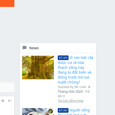
News
Vì sao loài cây
KT-XH
được coi là hóa
thạch sống này
đang bị đột biến và
đứng trước bờ vực
tuyệt chủng?
Started by Mr LNA
6
Tháng chín 2023
Trả
lời: 0
Tin tức tổng hợp
#1
Người sống
KT-XH