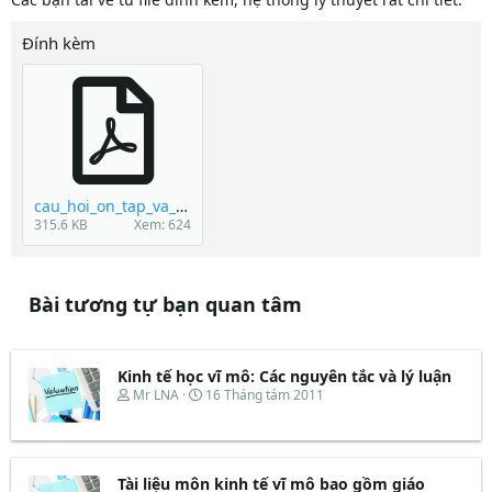
Đính kèm
cau_hoi_on_tap_va_bai_tap_kinh_te_hoc_vi_mo_4951.pdf
315.6 KB
Xem: 624
Bài tương tự bạn quan tâm
Kinh tế học vĩ mô: Các nguyên tắc và lý luận
T
N
Mr LNA
16 Tháng tám 2011
h
g
r
à
e
y
a
b
d
ắ
Tài liệu môn kinh tế vĩ mô bao gồm giáo