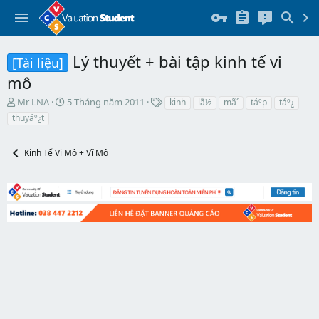
Lý thuyết + bài tập kinh tế vi
[Tài liệu]
mô
T
N
T
Mr LNA
5 Tháng năm 2011
kinh
lã½
mã´
táº­p
táº¿
h
g
h
thuyáº¿t
r
à
ẻ
e
y
a
b
Kinh Tế Vi Mô + Vĩ Mô
d
ắ
s
t
t
đ
a
ầ
r
u
t
e
r