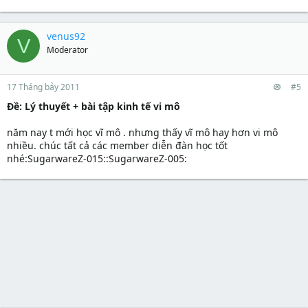
venus92
V
Moderator
17 Tháng bảy 2011
#5
Ðề: Lý thuyết + bài tập kinh tế vi mô
năm nay t mới học vĩ mô . nhưng thấy vĩ mô hay hơn vi mô
nhiều. chúc tất cả các member diễn đàn học tốt
nhé:SugarwareZ-015::SugarwareZ-005: