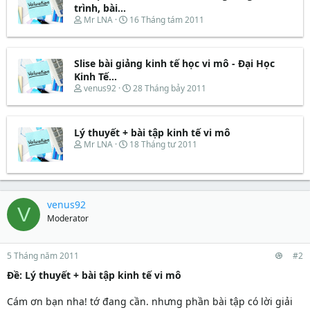
s
t
trình, bài...
t
đ
T
N
Mr LNA
16 Tháng tám 2011
a
ầ
h
g
r
u
r
à
t
e
y
e
Slise bài giảng kinh tế học vi mô - Đại Học
a
b
r
d
ắ
Kinh Tế...
s
t
T
N
venus92
28 Tháng bảy 2011
t
đ
h
g
a
ầ
r
à
r
u
e
y
t
Lý thuyết + bài tập kinh tế vi mô
a
b
e
d
ắ
T
N
Mr LNA
18 Tháng tư 2011
r
s
t
h
g
t
đ
r
à
a
ầ
e
y
r
u
a
b
t
d
ắ
venus92
V
e
s
t
Moderator
r
t
đ
a
ầ
r
u
t
5 Tháng năm 2011
#2
e
Ðề: Lý thuyết + bài tập kinh tế vi mô
r
Cám ơn bạn nha! tớ đang cần. nhưng phần bài tập có lời giải