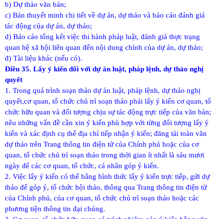
b) Dự thảo văn bản;
c) Bản thuyết minh chi tiết về dự án, dự thảo và báo cáo đánh giá
tác động của dự án, dự thảo;
d) Báo cáo tổng kết việc thi hành pháp luật, đánh giá thực trạng
quan hệ xã hội liên quan đến nội dung chính của dự án, dự thảo;
đ) Tài liệu khác (nếu có).
Điều 35. Lấy ý kiến đối với dự án luật, pháp lệnh, dự thảo nghị
quyết
1. Trong quá trình soạn thảo dự án luật, pháp lệnh, dự thảo nghị
quyết,cơ quan, tổ chức chủ trì soạn thảo phải lấy ý kiến cơ quan, tổ
chức hữu quan và đối tượng chịu sự tác động trực tiếp của văn bản;
nêu những vấn đề cần xin ý kiến phù hợp với từng đối tượng lấy ý
kiến và xác định cụ thể địa chỉ tiếp nhận ý kiến; đăng tải toàn văn
dự thảo trên Trang thông tin điện tử của Chính phủ hoặc của cơ
quan, tổ chức chủ trì soạn thảo trong thời gian ít nhất là sáu mươi
ngày để các cơ quan, tổ chức, cá nhân góp ý kiến.
2. Việc lấy ý kiến có thể bằng hình thức lấy ý kiến trực tiếp, gửi dự
thảo để góp ý, tổ chức hội thảo, thông qua Trang thông tin điện tử
của Chính phủ, của cơ quan, tổ chức chủ trì soạn thảo hoặc các
phương tiện thông tin đại chúng.