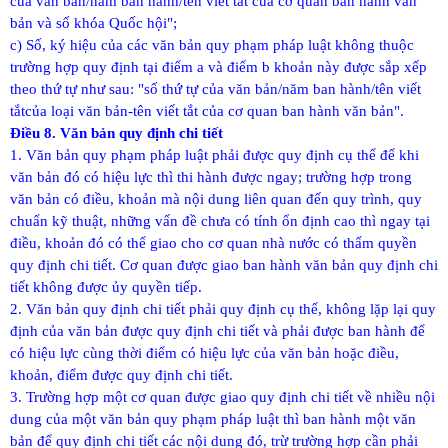
của văn bản/năm ban hành/tên viết tắt của cơ quan ban hành văn
bản và số khóa Quốc hội";
c) Số, ký hiệu của các văn bản quy phạm pháp luật không thuộc
trường hợp quy định tại điểm a và điểm b khoản này được sắp xếp
theo thứ tự như sau: "số thứ tự của văn bản/năm ban hành/tên viết
tắtcủa loại văn bản-tên viết tắt của cơ quan ban hành văn bản".
Điều 8. Văn bản quy định chi tiết
1. Văn bản quy phạm pháp luật phải được quy định cụ thể để khi
văn bản đó có hiệu lực thì thi hành được ngay; trường hợp trong
văn bản có điều, khoản mà nội dung liên quan đến quy trình, quy
chuẩn kỹ thuật, những vấn đề chưa có tính ổn định cao thì ngay tại
điều, khoản đó có thể giao cho cơ quan nhà nước có thẩm quyền
quy định chi tiết. Cơ quan được giao ban hành văn bản quy định chi
tiết không được ủy quyền tiếp.
2. Văn bản quy định chi tiết phải quy định cụ thể, không lặp lại quy
định của văn bản được quy định chi tiết và phải được ban hành để
có hiệu lực cùng thời điểm có hiệu lực của văn bản hoặc điều,
khoản, điểm được quy định chi tiết.
3. Trường hợp một cơ quan được giao quy định chi tiết về nhiều nội
dung của một văn bản quy phạm pháp luật thì ban hành một văn
bản để quy định chi tiết các nội dung đó, trừ trường hợp cần phải