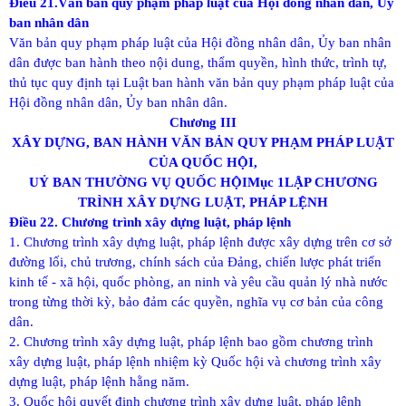
Điều 21.Văn bản quy phạm pháp luật của Hội đồng nhân dân, Uỷ
ban nhân dân
Văn bản quy phạm pháp luật của Hội đồng nhân dân, Ủy ban nhân
dân được ban hành theo nội dung, thẩm quyền, hình thức, trình tự,
thủ tục quy định tại Luật ban hành văn bản quy phạm pháp luật của
Hội đồng nhân dân, Ủy ban nhân dân.
Chương III
XÂY DỰNG, BAN HÀNH VĂN BẢN QUY PHẠM PHÁP LUẬT
CỦA QUỐC HỘI,
UỶ BAN THƯỜNG VỤ QUỐC HỘI
Mục 1
LẬP CHƯƠNG
TRÌNH XÂY DỰNG LUẬT, PHÁP LỆNH
Điều 22. Chương trình xây dựng luật, pháp lệnh
1. Chương trình xây dựng luật, pháp lệnh được xây dựng trên cơ sở
đường lối, chủ trương, chính sách của Đảng, chiến lược phát triển
kinh tế - xã hội, quốc phòng, an ninh và yêu cầu quản lý nhà nước
trong từng thời kỳ, bảo đảm các quyền, nghĩa vụ cơ bản của công
dân.
2. Chương trình xây dựng luật, pháp lệnh bao gồm chương trình
xây dựng luật, pháp lệnh nhiệm kỳ Quốc hội và chương trình xây
dựng luật, pháp lệnh hằng năm.
3. Quốc hội quyết định chương trình xây dựng luật, pháp lệnh