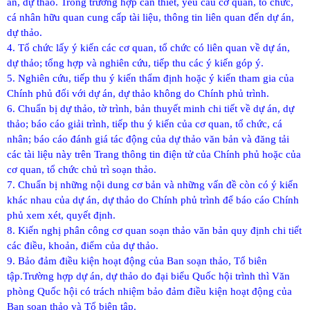
án, dự thảo. Trong trường hợp cần thiết, yêu cầu cơ quan, tổ chức,
cá nhân hữu quan cung cấp tài liệu, thông tin liên quan đến dự án,
dự thảo.
4. Tổ chức lấy ý kiến các cơ quan, tổ chức có liên quan về dự án,
dự thảo; tổng hợp và nghiên cứu, tiếp thu các ý kiến góp ý.
5. Nghiên cứu, tiếp thu ý kiến thẩm định hoặc ý kiến tham gia của
Chính phủ đối với dự án, dự thảo không do Chính phủ trình.
6. Chuẩn bị dự thảo, tờ trình, bản thuyết minh chi tiết về dự án, dự
thảo; báo cáo giải trình, tiếp thu ý kiến của cơ quan, tổ chức, cá
nhân; báo cáo đánh giá tác động của dự thảo văn bản và đăng tải
các tài liệu này trên Trang thông tin điện tử của Chính phủ hoặc của
cơ quan, tổ chức chủ trì soạn thảo.
7. Chuẩn bị những nội dung cơ bản và những vấn đề còn có ý kiến
khác nhau của dự án, dự thảo do Chính phủ trình để báo cáo Chính
phủ xem xét, quyết định.
8. Kiến nghị phân công cơ quan soạn thảo văn bản quy định chi tiết
các điều, khoản, điểm của dự thảo.
9. Bảo đảm điều kiện hoạt động của Ban soạn thảo, Tổ biên
tập.
Trường hợp dự án, dự thảo do đại biểu Quốc hội trình thì Văn
phòng Quốc hội có trách nhiệm bảo đảm điều kiện hoạt động của
Ban soạn thảo và Tổ biên tập.