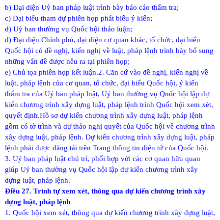
b) Đại diện Uỷ ban pháp luật trình bày báo cáo thẩm tra;
c) Đại biểu tham dự phiên họp phát biểu ý kiến;
d) Uỷ ban thường vụ Quốc hội thảo luận;
đ) Đại diện Chính phủ, đại diện cơ quan khác, tổ chức, đại biểu
Quốc hội có đề nghị, kiến nghị về luật, pháp lệnh trình bày bổ sung
những vấn đề được nêu ra tại phiên họp;
e) Chủ tọa phiên họp kết luận.
2. Căn cứ vào đề nghị, kiến nghị về
luật, pháp lệnh của cơ quan, tổ chức, đại biểu Quốc hội, ý kiến
thẩm tra của Uỷ ban pháp luật, Uỷ ban thường vụ Quốc hội lập dự
kiến chương trình xây dựng luật, pháp lệnh trình Quốc hội xem xét,
quyết định.
Hồ sơ dự kiến chương trình xây dựng luật, pháp lệnh
gồm có tờ trình và dự thảo nghị quyết của Quốc hội về chương trình
xây dựng luật, pháp lệnh. Dự kiến chương trình xây dựng luật, pháp
lệnh phải được đăng tải trên Trang thông tin điện tử của Quốc hội.
3. Uỷ ban pháp luật chủ trì, phối hợp với các cơ quan hữu quan
giúp Uỷ ban thường vụ Quốc hội lập dự kiến chương trình xây
dựng luật, pháp lệnh.
Điều 27. Trình tự xem xét, thông qua dự kiến chương trình xây
dựng luật, pháp lệnh
1. Quốc hội xem xét, thông qua dự kiến chương trình xây dựng luật,