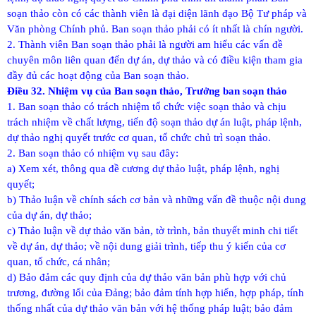
soạn thảo còn có các thành viên là đại diện lãnh đạo Bộ Tư pháp và
Văn phòng Chính phủ. Ban soạn thảo phải có ít nhất là chín người.
2. Thành viên Ban soạn thảo phải là người am hiểu các vấn đề
chuyên môn liên quan đến dự án, dự thảo và có điều kiện tham gia
đầy đủ các hoạt động của Ban soạn thảo.
Điều 32. Nhiệm vụ của Ban soạn thảo, Trưởng ban soạn thảo
1. Ban soạn thảo có trách nhiệm tổ chức việc soạn thảo và chịu
trách nhiệm về chất lượng, tiến độ soạn thảo dự án luật, pháp lệnh,
dự thảo nghị quyết trước cơ quan, tổ chức chủ trì soạn thảo.
2. Ban soạn thảo có nhiệm vụ sau đây:
a) Xem xét, thông qua đề cương dự thảo luật, pháp lệnh, nghị
quyết;
b) Thảo luận về chính sách cơ bản và những vấn đề thuộc nội dung
của dự án, dự thảo;
c) Thảo luận về dự thảo văn bản, tờ trình, bản thuyết minh chi tiết
về dự án, dự thảo; về nội dung giải trình, tiếp thu ý kiến của cơ
quan, tổ chức, cá nhân;
d) Bảo đảm các quy định của dự thảo văn bản phù hợp với chủ
trương, đường lối của Đảng; bảo đảm tính hợp hiến, hợp pháp, tính
thống nhất của dự thảo văn bản với hệ thống pháp luật; bảo đảm