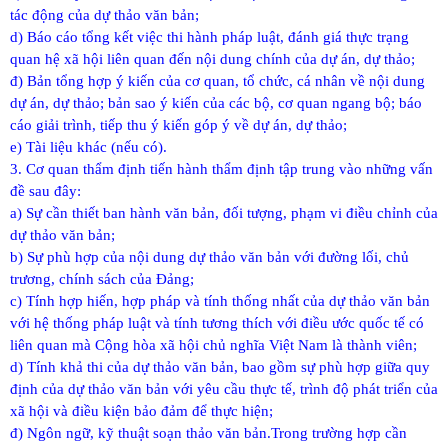
tác động của dự thảo văn bản;
d) Báo cáo tổng kết việc thi hành pháp luật, đánh giá thực trạng
quan hệ xã hội liên quan đến nội dung chính của dự án, dự thảo;
đ) Bản tổng hợp ý kiến của cơ quan, tổ chức, cá nhân về nội dung
dự án, dự thảo; bản sao ý kiến của các bộ, cơ quan ngang bộ; báo
cáo giải trình, tiếp thu ý kiến góp ý về dự án, dự thảo;
e) Tài liệu khác (nếu có).
3. Cơ quan thẩm định tiến hành thẩm định tập trung vào những vấn
đề sau đây:
a) Sự cần thiết ban hành văn bản, đối tượng, phạm vi điều chỉnh của
dự thảo văn bản;
b) Sự phù hợp của nội dung dự thảo văn bản với đường lối, chủ
trương, chính sách của Đảng;
c) Tính hợp hiến, hợp pháp và tính thống nhất của dự thảo văn bản
với hệ thống pháp luật và tính tương thích với điều ước quốc tế có
liên quan mà Cộng hòa xã hội chủ nghĩa Việt Nam là thành viên;
d) Tính khả thi của dự thảo văn bản, bao gồm sự phù hợp giữa quy
định của dự thảo văn bản với yêu cầu thực tế, trình độ phát triển của
xã hội và điều kiện bảo đảm để thực hiện;
đ) Ngôn ngữ, kỹ thuật soạn thảo văn bản.
Trong trường hợp cần