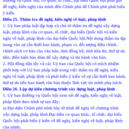
thường vụ Quốc hội, cơ quan, tổ chức, đại biểu Quốc hội phải gửi
đề nghị, kiến nghị của mình đến Chính phủ để Chính phủ phát biểu
ý kiến.
Điều 25. Thẩm tra đề nghị, kiến nghị về luật, pháp lệnh
1. Uỷ ban pháp luật tập hợp và chủ trì thẩm tra đề nghị xây dựng
luật, pháp lệnh của cơ quan, tổ chức, đại biểu Quốc hội và kiến
nghị về luật, pháp lệnh của đại biểu Quốc hội.
Nội dung thẩm tra tập
trung vào sự cần thiết ban hành, phạm vi, đối tượng điều chỉnh,
chính sách cơ bản của văn bản, tính đồng bộ, tính khả thi, thứ tự ưu
tiên, điều kiện bảo đảm để xây dựng và thi hành văn bản.
2. Hội đồng dân tộc và các Uỷ ban của Quốc hội có trách nhiệm
phối hợp với Uỷ ban pháp luật trong việc thẩm tra đề nghị, kiến
nghị về luật, pháp lệnh và phát biểu ý kiến về sự cần thiết ban hành,
thứ tự ưu tiên ban hành văn bản thuộc lĩnh vực do mình phụ trách.
Điều 26. Lập dự kiến chương trình xây dựng luật, pháp lệnh
1. Uỷ ban thường vụ Quốc hội xem xét đề nghị, kiến nghị về luật,
pháp lệnh theo trình tự sau đây:
a) Đại diện Chính phủ trình bày tờ trình đề nghị về chương trình
xây dựng luật, pháp lệnh.
Đại diện cơ quan khác, tổ chức, đại biểu
Quốc hội phát biểu ý kiến về đề nghị, kiến nghị về luật, pháp lệnh
của mình;