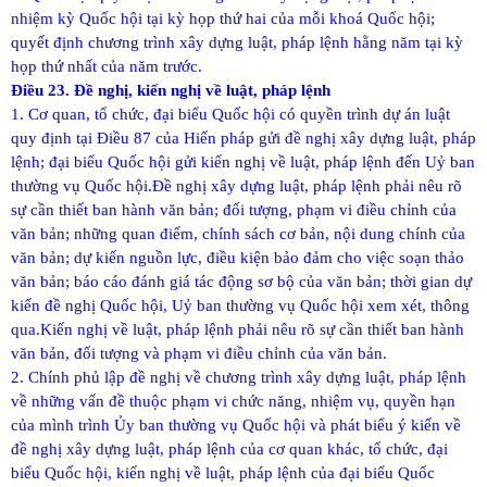
nhiệm kỳ Quốc hội tại kỳ họp thứ hai của mỗi khoá Quốc hội;
quyết định chương trình xây dựng luật, pháp lệnh hằng năm tại kỳ
họp thứ nhất của năm trước.
Điều 23. Đề nghị, kiến nghị về luật, pháp lệnh
1. Cơ quan, tổ chức, đại biểu Quốc hội có quyền trình dự án luật
quy định tại Điều 87 của Hiến pháp gửi đề nghị xây dựng luật, pháp
lệnh; đại biểu Quốc hội gửi kiến nghị về luật, pháp lệnh đến Uỷ ban
thường vụ Quốc hội.
Đề nghị xây dựng luật, pháp lệnh phải nêu rõ
sự cần thiết ban hành văn bản; đối tượng, phạm vi điều chỉnh của
văn bản; những quan điểm, chính sách cơ bản,
nội dung chính của
văn bản; dự kiến nguồn lực, điều kiện bảo đảm cho việc soạn thảo
văn bản; báo cáo đánh giá tác động sơ bộ của văn bản;
thời gian dự
kiến đề nghị Quốc hội, Uỷ ban thường vụ Quốc hội xem xét, thông
qua.
Kiến nghị về luật, pháp lệnh phải nêu rõ sự cần thiết ban hành
văn bản, đối tượng và phạm vi điều chỉnh của văn bản.
2. Chính phủ lập đề nghị về chương trình xây dựng luật, pháp lệnh
về những vấn đề thuộc phạm vi chức năng, nhiệm vụ, quyền hạn
của mình trình Ủy ban thường vụ Quốc hội và phát biểu ý kiến về
đề nghị xây dựng luật, pháp lệnh của cơ quan khác, tổ chức, đại
biểu Quốc hội, kiến nghị về luật, pháp lệnh của đại biểu Quốc