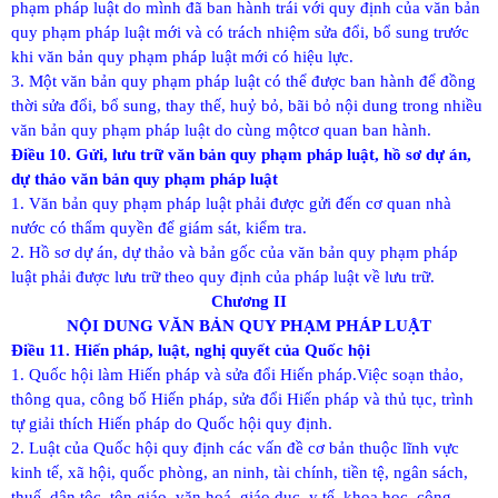
phạm pháp luật do mình đã ban hành trái với quy định của văn bản
quy phạm pháp luật mới và có trách nhiệm sửa đổi, bổ sung trước
khi văn bản quy phạm pháp luật mới có hiệu lực.
3. Một văn bản quy phạm pháp luật có thể được ban hành để đồng
thời sửa đổi, bổ sung, thay thế, huỷ bỏ, bãi bỏ nội dung trong nhiều
văn bản quy phạm pháp luật do cùng mộtcơ quan ban hành.
Điều 10. Gửi, lưu trữ văn bản quy phạm pháp luật, hồ sơ dự án,
dự thảo văn bản quy phạm pháp luật
1. Văn bản quy phạm pháp luật phải được gửi đến cơ quan nhà
nước có thẩm quyền để giám sát, kiểm tra.
2. Hồ sơ dự án, dự thảo và bản gốc của văn bản quy phạm pháp
luật phải được lưu trữ theo quy định của pháp luật về lưu trữ.
Chương II
NỘI DUNG VĂN BẢN QUY PHẠM PHÁP LUẬT
Điều 11. Hiến pháp, luật, nghị quyết của Quốc hội
1. Quốc hội làm Hiến pháp và sửa đổi Hiến pháp.
Việc soạn thảo,
thông qua, công bố Hiến pháp, sửa đổi Hiến pháp và thủ tục, trình
tự giải thích Hiến pháp do Quốc hội quy định.
2. Luật của Quốc hội quy định các vấn đề cơ bản thuộc lĩnh vực
kinh tế, xã hội, quốc phòng, an ninh, tài chính, tiền tệ, ngân sách,
thuế, dân tộc, tôn giáo, văn hoá, giáo dục, y tế, khoa học, công