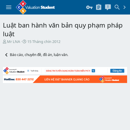
Luật ban hành văn bản quy phạm pháp
luật
T
N
Mr LNA
15 Tháng chín 2012
h
g
r
à
Báo cáo, chuyên đề, đồ án, luận văn.
e
y
a
b
d
ắ
s
t
t
đ
a
ầ
r
u
t
e
r