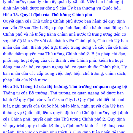
lý nhà nước, quản lý kinh tế, quản lý xã hội. Việc ban hành nghị
định này phải được sự đồng ý của Ủy ban thường vụ Quốc hội.
Điều 15. Quyết định của Thủ tướng Chính phủ
Quyết định của Thủ tướng Chính phủ được ban hành để quy định
các vấn đề sau đây:
1. Biện pháp lãnh đạo, điều hành hoạt động của
Chính phủ và hệ thống hành chính nhà nước từ trung ương đến cơ
sở; chế độ làm việc với các thành viên Chính phủ, Chủ tịch Uỷ ban
nhân dân tỉnh, thành phố trực thuộc trung ương và các vấn đề khác
thuộc thẩm quyền của Thủ tướng Chính phủ;
2. Biện pháp chỉ đạo,
phối hợp hoạt động của các thành viên Chính phủ; kiểm tra hoạt
động của các bộ, cơ quan ngang bộ, cơ quan thuộc Chính phủ, Uỷ
ban nhân dân các cấp trong việc thực hiện chủ trương, chính sách,
pháp luật của Nhà nước.
Điều 16. Thông tư của Bộ trưởng, Thủ trưởng cơ quan ngang bộ
Thông tư của Bộ trưởng, Thủ trưởng cơ quan ngang bộ được ban
hành để quy định các vấn đề sau đây:
1. Quy định chi tiết thi hành
luật, nghị quyết của Quốc hội, pháp lệnh, nghị quyết của Uỷ ban
thường vụ Quốc hội, lệnh, quyết định của Chủ tịch nước, nghị định
của Chính phủ, quyết định của Thủ tướng Chính phủ;
2. Quy định
về quy trình, quy chuẩn kỹ thuật, định mức kinh tế - kỹ thuật của
ngành, lĩnh vực do mình phụ trách;
3. Quy định biện pháp để thực