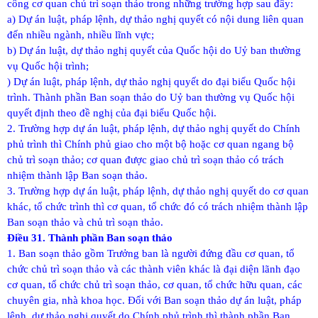
công cơ quan chủ trì soạn thảo trong những trường hợp sau đây:
a) Dự án luật, pháp lệnh, dự thảo nghị quyết có nội dung liên quan
đến nhiều ngành, nhiều lĩnh vực;
b) Dự án luật, dự thảo nghị quyết của Quốc hội do Uỷ ban thường
vụ Quốc hội trình;
) Dự án luật, pháp lệnh, dự thảo nghị quyết do đại biểu Quốc hội
trình. Thành phần Ban soạn thảo do Uỷ ban thường vụ Quốc hội
quyết định theo đề nghị của đại biểu Quốc hội.
2. Trường hợp dự án luật, pháp lệnh, dự thảo nghị quyết do Chính
phủ trình thì Chính phủ giao cho một bộ hoặc cơ quan ngang bộ
chủ trì soạn thảo; cơ quan được giao chủ trì soạn thảo có trách
nhiệm thành lập Ban soạn thảo.
3. Trường hợp dự án luật, pháp lệnh, dự thảo nghị quyết do cơ quan
khác, tổ chức trình thì cơ quan, tổ chức đó có trách nhiệm thành lập
Ban soạn thảo và chủ trì soạn thảo.
Điều 31. Thành phần Ban soạn thảo
1. Ban soạn thảo gồm Trưởng ban là người đứng đầu cơ quan, tổ
chức chủ trì soạn thảo và các thành viên khác là đại diện lãnh đạo
cơ quan, tổ chức chủ trì soạn thảo, cơ quan, tổ chức hữu quan, các
chuyên gia, nhà khoa học. Đối với Ban soạn thảo dự án luật, pháp
lệnh, dự thảo nghị quyết do Chính phủ trình thì thành phần Ban