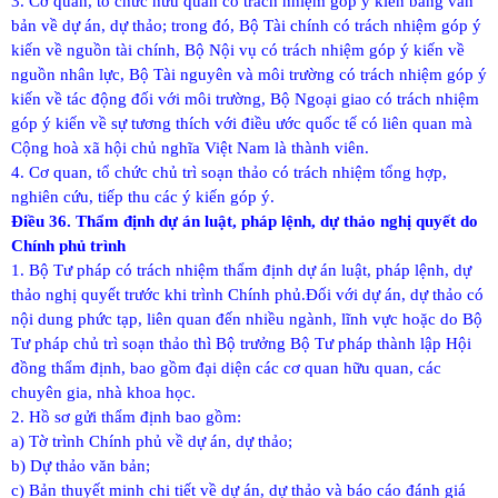
3. Cơ quan, tổ chức hữu quan có trách nhiệm góp ý kiến bằng văn
bản về dự án, dự thảo; trong đó, Bộ Tài chính có trách nhiệm góp ý
kiến về nguồn tài chính, Bộ Nội vụ có trách nhiệm góp ý kiến về
nguồn nhân lực, Bộ Tài nguyên và môi trường có trách nhiệm góp ý
kiến về tác động đối với môi trường, Bộ Ngoại giao có trách nhiệm
góp ý kiến về sự tương thích với điều ước quốc tế có liên quan mà
Cộng hoà xã hội chủ nghĩa Việt Nam là thành viên.
4. Cơ quan, tổ chức chủ trì soạn thảo có trách nhiệm tổng hợp,
nghiên cứu, tiếp thu các ý kiến góp ý.
Điều 36. Thẩm định dự án luật, pháp lệnh, dự thảo nghị quyết do
Chính phủ trình
1. Bộ Tư pháp có trách nhiệm thẩm định dự án luật, pháp lệnh, dự
thảo nghị quyết trước khi trình Chính phủ.
Đối với dự án, dự thảo có
nội dung phức tạp, liên quan đến nhiều ngành, lĩnh vực hoặc do Bộ
Tư pháp chủ trì soạn thảo thì Bộ trưởng Bộ Tư pháp thành lập Hội
đồng thẩm định, bao gồm đại diện các cơ quan hữu quan, các
chuyên gia, nhà khoa học.
2. Hồ sơ gửi thẩm định bao gồm:
a) Tờ trình Chính phủ về dự án, dự thảo;
b) Dự thảo văn bản;
c) Bản thuyết minh chi tiết về dự án, dự thảo và báo cáo đánh giá