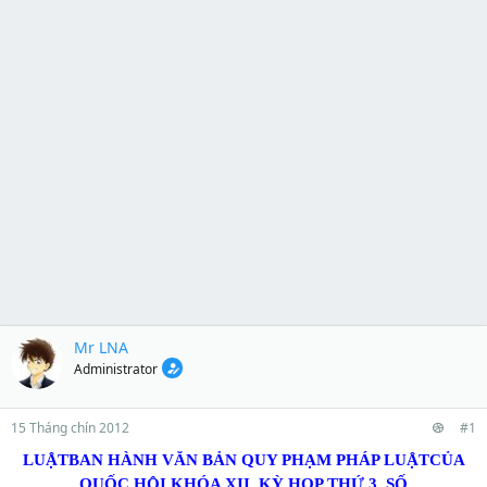
Mr LNA
Administrator
15 Tháng chín 2012
#1
LUẬT
BAN HÀNH VĂN BẢN QUY PHẠM PHÁP LUẬT
CỦA
QUỐC HỘI KHÓA XII, KỲ HỌP THỨ 3, SỐ