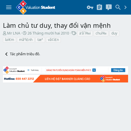
Làm chủ tư duy, thay đổi vận mệnh
T
N
T
Mr LNA
26 Tháng mười hai 2010
ä‘ã´ì‰i
chuì‰
duy
h
g
h
laì€m
mãªì£nh
tæ°
vã¢ì£n
r
à
ẻ
e
y
a
b
Tác phẩm triệu đô.
d
ắ
s
t
t
đ
a
ầ
r
u
t
e
r