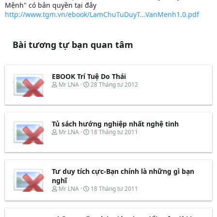
Mệnh" có bản quyền tại đây
http://www.tgm.vn/ebook/LamChuTuDuyT...VanMenh1.0.pdf
Bài tương tự bạn quan tâm
EBOOK Trí Tuệ Do Thái
T
N
Mr LNA
28 Tháng tư 2012
h
g
r
à
e
y
a
b
d
ắ
Tủ sách hướng nghiệp nhất nghệ tinh
s
t
T
N
Mr LNA
18 Tháng tư 2011
t
đ
h
g
a
ầ
r
à
r
u
e
y
t
a
b
e
d
ắ
Tư duy tích cực-Bạn chính là những gì bạn
r
s
t
nghĩ
t
đ
T
N
Mr LNA
18 Tháng tư 2011
a
ầ
h
g
r
u
r
à
t
e
y
e