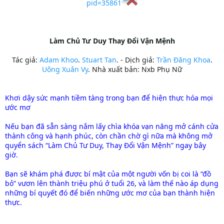
pid=35861
Làm Chủ Tư Duy Thay Đổi Vận Mệnh
Tác giả:
Adam Khoo
.
Stuart Tan
. - Dịch giả:
Trần Đăng Khoa
.
Uông Xuân Vy
. Nhà xuất bản: Nxb Phụ Nữ
Khơi dậy sức mạnh tiềm tàng trong bạn để hiện thực hóa mọi
ước mơ
Nếu bạn đã sẵn sàng nắm lấy chìa khóa vạn năng mở cánh cửa
thành công và hạnh phúc, còn chần chờ gì nữa mà không mở
quyển sách “Làm Chủ Tư Duy, Thay Đổi Vận Mệnh” ngay bây
giờ.
Bạn sẽ khám phá được bí mật của một người vốn bị coi là “đồ
bỏ” vươn lên thành triệu phú ở tuổi 26, và làm thế nào áp dụng
những bí quyết đó để biến những ước mơ của bạn thành hiện
thực.