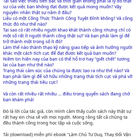
Tại sao việc thiếu tiền bạc và thời gian không phải là lý do thật
sự của việc bạn không đạt được kết quả mong muốn? Vậy
nguyên nhân thật sự nằm ở đâu?
Liệu có một Công Thức Thành Công Tuyệt Đỉnh không? Và công
thức đó như thế nào?
Tại sao có rất nhiều người khao khát thành công nhưng chỉ có
một số rất ít người thành công thật sự? Và bạn phải làm gì để
trở thành một trong số ít đó?
Làm thế nào thành thạo kỹ năng giao tiếp và ảnh hưởng người
khác một cách tích cực để đạt được kết quả bạn muốn?
Niềm tin hiện nay của bạn có thể hỗ trợ hay “giết chết” tương
lai của bạn như thế nào?
Trạng thái cảm xúc của chúng ta được tạo ra như thế nào? Và
bạn phải làm gì để sở hữu những trạng thái tích cực và phá vỡ
những trạng thái tiêu cực?
Và còn rất nhiều rất nhiều … điều trong quyển sách đang chờ
bạn khám phá!
Đó là lời của tác giả, còn mình cảm thấy cuốn sách này thật sự
rất hay xin chia sẽ với mọi người. Mong rằng tất cả chùng ta
đều thành công trong học tập và cuộc sống.
Tải (download) miễn phí ebook "Làm Chủ Tư Duy, Thay Đổi Vận