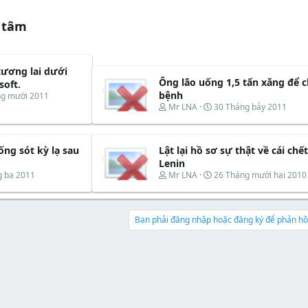
 tâm
tương lai dưới
Ông lão uống 1,5 tấn xăng để 
soft.
bệnh
ng mười 2011
T
N
Mr LNA
30 Tháng bảy 2011
h
g
r
à
e
y
ng sót kỳ lạ sau
Lật lại hồ sơ sự thật về cái chế
a
b
d
ắ
Lenin
s
t
T
N
g ba 2011
Mr LNA
26 Tháng mười hai 2010
t
đ
h
g
a
ầ
r
à
r
u
e
y
t
a
b
Bạn phải đăng nhập hoặc đăng ký để phản hồi
e
d
ắ
r
s
t
t
đ
a
ầ
r
u
t
e
r