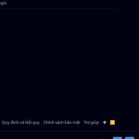
ogin
Quy định và Nội quy
Chính sách bảo mật
Trợ giúp
R
S
S