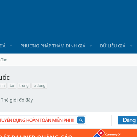
GIÁ
PHƯƠNG PHÁP THẨM ĐỊNH GIÁ
DỮ LIỆU GIÁ
 đàn
uốc
inh
tài
trung
trường
Thế giới đó đây