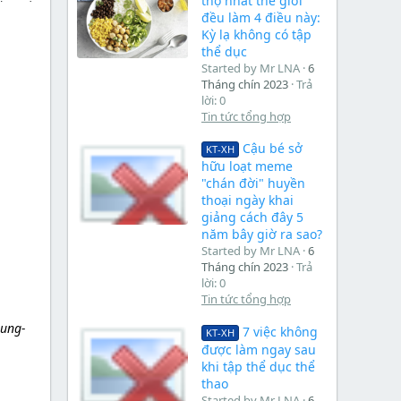
thọ nhất thế giới
đều làm 4 điều này:
Kỳ lạ không có tập
thể dục
Started by Mr LNA
6
Tháng chín 2023
Trả
lời: 0
Tin tức tổng hợp
Cậu bé sở
KT-XH
hữu loạt meme
"chán đời" huyền
thoại ngày khai
giảng cách đây 5
năm bây giờ ra sao?
Started by Mr LNA
6
Tháng chín 2023
Trả
lời: 0
Tin tức tổng hợp
rung-
7 việc không
KT-XH
được làm ngay sau
khi tập thể dục thể
thao
Started by Mr LNA
6