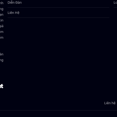
Diễn Đàn
L
ành
ông
Liên Hệ
bạn
in
giá
hẩm
hẩm
oàn
ồng
Liên hệ