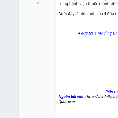
1 Tháng mười một 2010
trong bệnh viện thuộc thành ph
49,065
Dưới đây là hình ảnh của 4 đứa t
13
38
4 đứa trẻ 1 mẹ cùng si
Chân củ
Nguồn bài viết :
http://vietdaily.v
Quoc.aspx