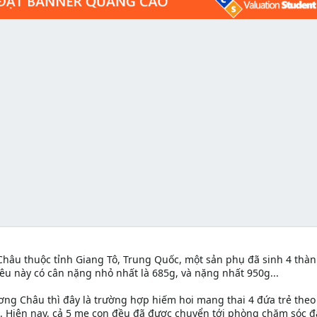
Châu thuộc tỉnh Giang Tô, Trung Quốc, một sản phụ đã sinh 4 thà
yêu này có cân nặng nhỏ nhất là 685g, và nặng nhất 950g...
ơng Châu thì đây là trường hợp hiếm hoi mang thai 4 đứa trẻ theo
 Hiện nay, cả 5 mẹ con đều đã được chuyển tới phòng chăm sóc đặ