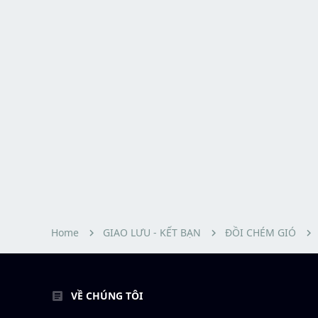
Home
GIAO LƯU - KẾT BẠN
ĐỒI CHÉM GIÓ
VỀ CHÚNG TÔI