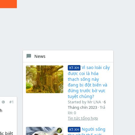
News
Vì sao loài cây
KT-XH
được coi là hóa
thạch sống này
đang bị đột biến và
đứng trước bờ vực
tuyệt chủng?
Started by Mr LNA
6
#1
Tháng chín 2023
Trả
nh
lời: 0
Tin tức tổng hợp
Người sống
KT-XH
c biệt