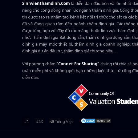
Sinhvienthamdinh.Com
là diễn đàn đầu tiên và lớn nhất d
riêng cho cộng đồng nhân lực ngành
thẩm định giá
. Cổng th
tin được tạo ra nhằm tạo kênh kết nối tri thức cho tất cả các 
đã và đang quan tâm đến ngành thẩm định giá. Các thông t
được tổng hợp với đầy đủ các mảng thuộc lĩnh vực thẩm định 
như: Thẩm định giá Bất động sản, thẩm định giá động sản, t
định giá máy móc thiết bị, thẩm định giá doanh nghiệp, t
định giá dự án đầu tư, thẩm định giá thương hiệu...
Với phương châm
"Connet For Sharing"
chúng tôi chia sẻ h
toàn miễn phí và không giới hạn những kiến thức từ cộng đ
diễn đàn.
UI.X
Tiếng Việt