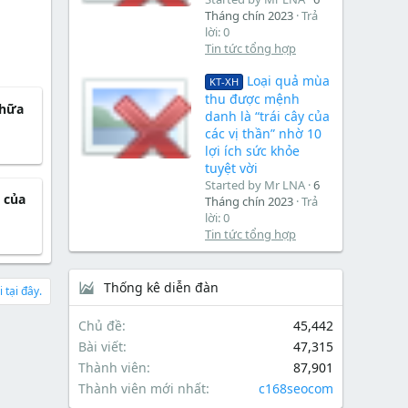
Tháng chín 2023
Trả
lời: 0
Tin tức tổng hợp
Loại quả mùa
KT-XH
thu được mệnh
chữa
danh là “trái cây của
các vị thần” nhờ 10
lợi ích sức khỏe
tuyệt vời
Started by Mr LNA
6
t của
Tháng chín 2023
Trả
lời: 0
Tin tức tổng hợp
Thống kê diễn đàn
 tại đây.
Chủ đề
45,442
Bài viết
47,315
Thành viên
87,901
Thành viên mới nhất
c168seocom