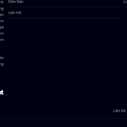
Diễn Đàn
L
ành
ông
Liên Hệ
bạn
in
giá
hẩm
hẩm
oàn
ồng
Liên hệ