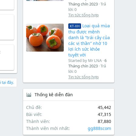
Tháng chín 2023
Trả
lời: 0
Tin tức tổng hợp
Loại quả mùa
KT-XH
thu được mệnh
danh là “trái cây của
các vị thần” nhờ 10
lợi ích sức khỏe
t
tuyệt vời
Started by Mr LNA
6
Tháng chín 2023
Trả
lời: 0
Tin tức tổng hợp
 tại đây.
Thống kê diễn đàn
Chủ đề
45,442
Bài viết
47,315
Thành viên
87,880
Thành viên mới nhất
gg888scom