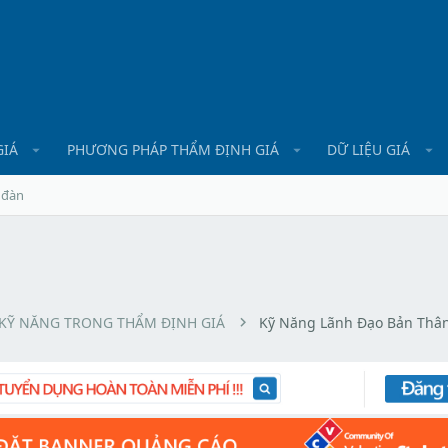
GIÁ
PHƯƠNG PHÁP THẨM ĐỊNH GIÁ
DỮ LIỆU GIÁ
 đàn
KỸ NĂNG TRONG THẨM ĐỊNH GIÁ
Kỹ Năng Lãnh Đạo Bản Thâ