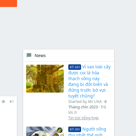
News
Vì sao loài cây
KT-XH
được coi là hóa
thạch sống này
đang bị đột biến và
đứng trước bờ vực
tuyệt chủng?
Started by Mr LNA
6
#1
Tháng chín 2023
Trả
lời: 0
Tin tức tổng hợp
Người sống
KT-XH
thọ nhất thế giới