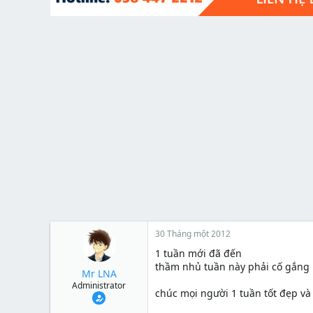
t
e
r
30 Tháng một 2012
1 tuần mới đã đến
thầm nhủ tuần này phải cố gắng h
Mr LNA
Administrator
chúc mọi người 1 tuần tốt đẹp v