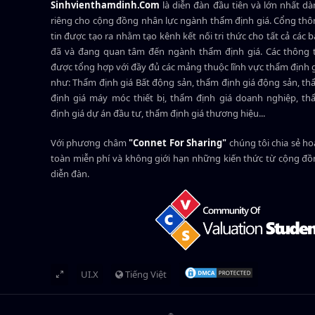
Sinhvienthamdinh.Com
là diễn đàn đầu tiên và lớn nhất d
riêng cho cộng đồng nhân lực ngành
thẩm định giá
. Cổng th
tin được tạo ra nhằm tạo kênh kết nối tri thức cho tất cả các 
đã và đang quan tâm đến ngành thẩm định giá. Các thông t
được tổng hợp với đầy đủ các mảng thuộc lĩnh vực thẩm định 
như: Thẩm định giá Bất động sản, thẩm định giá động sản, t
định giá máy móc thiết bị, thẩm định giá doanh nghiệp, t
định giá dự án đầu tư, thẩm định giá thương hiệu...
Với phương châm
"Connet For Sharing"
chúng tôi chia sẻ h
toàn miễn phí và không giới hạn những kiến thức từ cộng đ
diễn đàn.
UI.X
Tiếng Việt