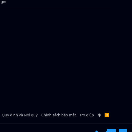
ogin
Quy định và Nội quy
Chính sách bảo mật
Trợ giúp
R
S
S