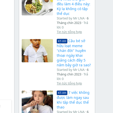
đều làm 4 điều này:
Kỳ lạ không có tập
thể dục
Started by Mr LNA
6
Tháng chín 2023
Trả
lời: 0
Tin tức tổng hợp
Cậu bé sở
KT-XH
hữu loạt meme
"chán đời" huyền
thoại ngày khai
giảng cách đây 5
năm bây giờ ra sao?
Started by Mr LNA
6
Tháng chín 2023
Trả
lời: 0
Tin tức tổng hợp
7 việc không
KT-XH
được làm ngay sau
khi tập thể dục thể
c
thao
Started by Mr LNA
6