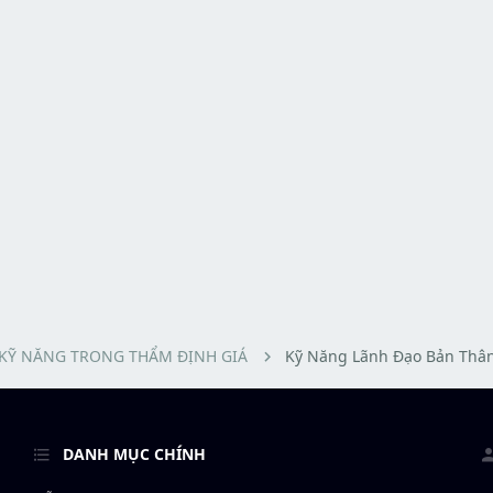
KỸ NĂNG TRONG THẨM ĐỊNH GIÁ
Kỹ Năng Lãnh Đạo Bản Thâ
DANH MỤC CHÍNH