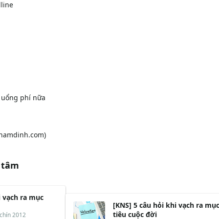
line
a uổng phí nữa
nthamdinh.com)
 tâm
i vạch ra mục
[KNS] 5 câu hỏi khi vạch ra mụ
tiêu cuộc đời
chín 2012