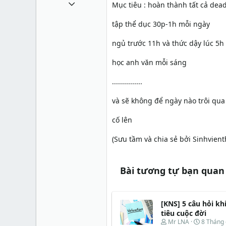
1 Tháng mười một 2010
Mục tiêu : hoàn thành tất cả dead
49,065
tập thể dục 30p-1h mỗi ngày
13
ngủ trước 11h và thức dậy lúc 5h
38
học anh văn mỗi sáng
...............
và sẽ không để ngày nào trôi qu
cố lên
(Sưu tầm và chia sẻ bởi Sinhvie
Bài tương tự bạn quan
[KNS] 5 câu hỏi kh
tiêu cuộc đời
T
N
Mr LNA
8 Tháng 