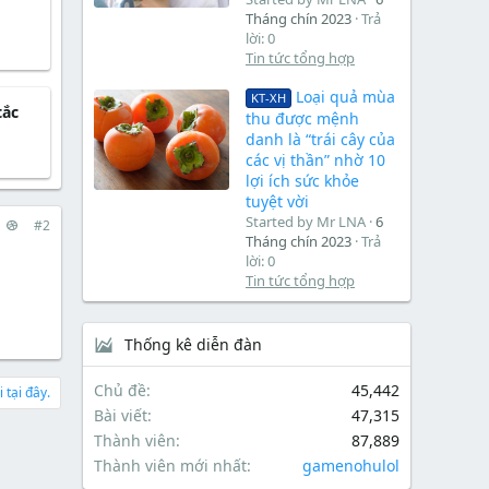
Tháng chín 2023
Trả
lời: 0
Tin tức tổng hợp
Loại quả mùa
KT-XH
tắc
thu được mệnh
danh là “trái cây của
các vị thần” nhờ 10
lợi ích sức khỏe
tuyệt vời
Started by Mr LNA
6
#2
Tháng chín 2023
Trả
lời: 0
Tin tức tổng hợp
Thống kê diễn đàn
Chủ đề
45,442
 tại đây.
Bài viết
47,315
Thành viên
87,889
Thành viên mới nhất
gamenohulol