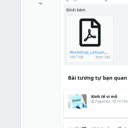
1 Tháng mười một 2010
Đính kèm
49,065
13
38
Workshop_LeXuanNghia.pdf
100.7 KB
Xem: 240
Bài tương tự bạn quan
Kinh tế vi mô
T
N
Pigpanda
19 Th
h
g
r
à
e
y
a
b
d
ắ