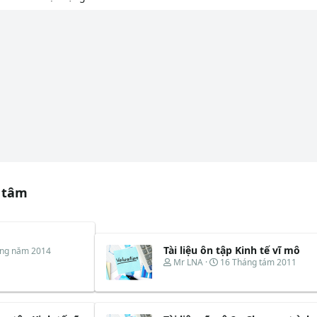
 tâm
Tài liệu ôn tập Kinh tế vĩ mô
áng năm 2014
T
N
Mr LNA
16 Tháng tám 2011
h
g
r
à
e
y
a
b