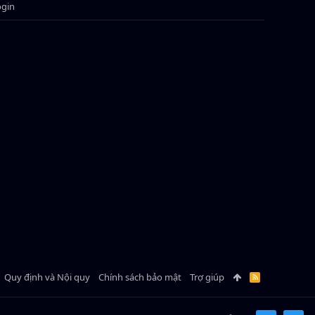
ogin
Quy định và Nội quy
Chính sách bảo mật
Trợ giúp
R
S
S