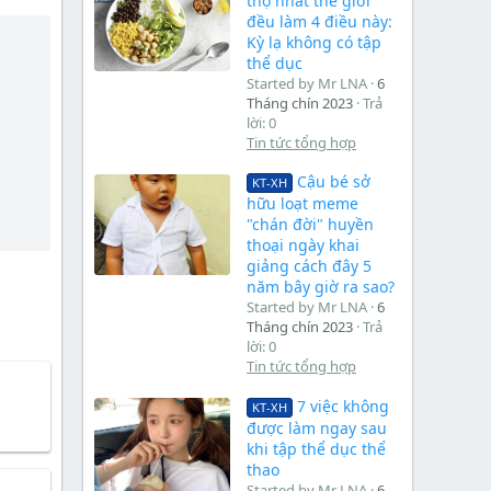
thọ nhất thế giới
đều làm 4 điều này:
Kỳ lạ không có tập
thể dục
Started by Mr LNA
6
Tháng chín 2023
Trả
lời: 0
Tin tức tổng hợp
Cậu bé sở
KT-XH
hữu loạt meme
"chán đời" huyền
thoại ngày khai
giảng cách đây 5
năm bây giờ ra sao?
Started by Mr LNA
6
Tháng chín 2023
Trả
lời: 0
Tin tức tổng hợp
7 việc không
KT-XH
được làm ngay sau
khi tập thể dục thể
thao
Started by Mr LNA
6