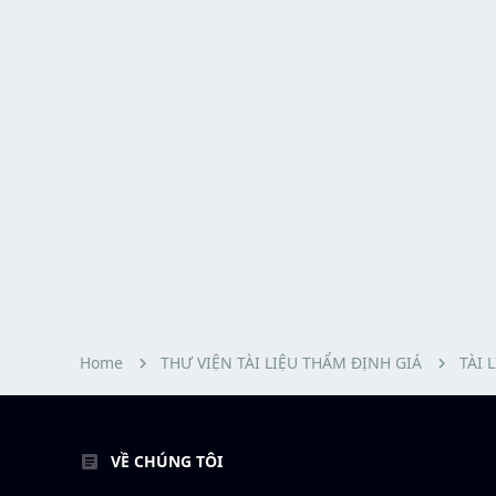
Home
THƯ VIỆN TÀI LIỆU THẨM ĐỊNH GIÁ
TÀI 
VỀ CHÚNG TÔI