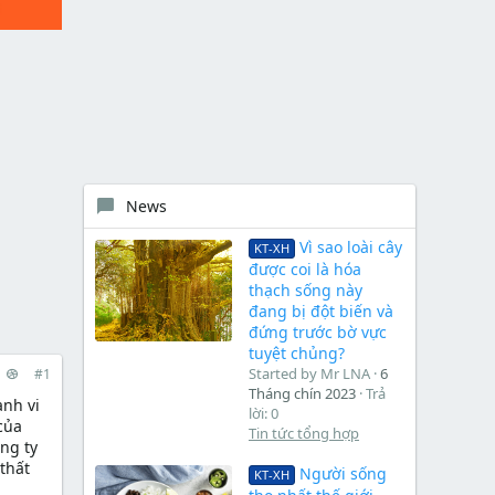
News
Vì sao loài cây
KT-XH
được coi là hóa
thạch sống này
đang bị đột biến và
đứng trước bờ vực
tuyệt chủng?
Started by Mr LNA
6
#1
Tháng chín 2023
Trả
ành vi
lời: 0
của
Tin tức tổng hợp
ông ty
 thất
Người sống
KT-XH