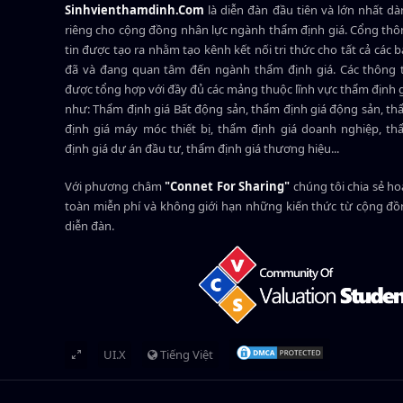
Sinhvienthamdinh.Com
là diễn đàn đầu tiên và lớn nhất d
riêng cho cộng đồng nhân lực ngành
thẩm định giá
. Cổng th
tin được tạo ra nhằm tạo kênh kết nối tri thức cho tất cả các 
đã và đang quan tâm đến ngành thẩm định giá. Các thông t
được tổng hợp với đầy đủ các mảng thuộc lĩnh vực thẩm định 
như: Thẩm định giá Bất động sản, thẩm định giá động sản, t
định giá máy móc thiết bị, thẩm định giá doanh nghiệp, t
định giá dự án đầu tư, thẩm định giá thương hiệu...
Với phương châm
"Connet For Sharing"
chúng tôi chia sẻ h
toàn miễn phí và không giới hạn những kiến thức từ cộng đ
diễn đàn.
UI.X
Tiếng Việt