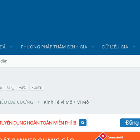
GIÁ
PHƯƠNG PHÁP THẨM ĐỊNH GIÁ
DỮ LIỆU GIÁ
 đàn
a
táº¿
vå©
xuã¢n
LIỆU ĐẠI CƯƠNG
Kinh Tế Vi Mô + Vĩ Mô