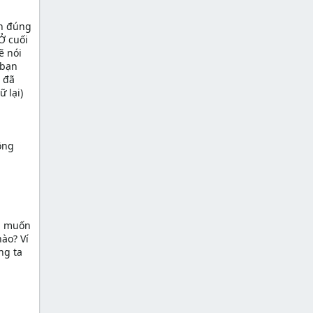
ọn đúng
Ở cuối
ẽ nói
 bạn
i đã
 lại)
ông
ạn muốn
ào? Ví
ng ta