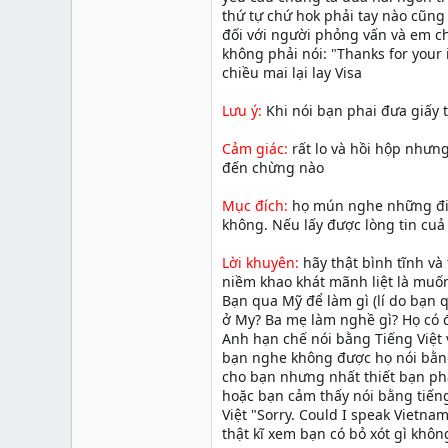
thứ tự chứ hok phải tay nào cũng
đối với người phỏng vấn và em c
không phải nói: "Thanks for your
chiều mai lại lay Visa
Lưu ý:
Khi nói bạn phai đưa giấy 
Cảm giác:
rất lo và hồi hộp nhưn
đến chừng nào
Mục đích:
họ mún nghe những điều
không. Nếu lấy được lòng tin cuả
Lời khuyên:
hãy thật bình tĩnh và 
niềm khao khát mãnh liệt là muốn
Bạn qua Mỹ để làm gì (lí do bạn q
ở My? Ba mẹ làm nghề gì? Họ có đ
Anh hạn chế nói bằng Tiếng Việt 
bạn nghe không được họ nói bằng 
cho bạn nhưng nhất thiết bạn phải
hoặc bạn cảm thấy nói bằng tiếng 
Việt "Sorry. Could I speak Vietna
thật kĩ xem bạn có bỏ xót gì khôn