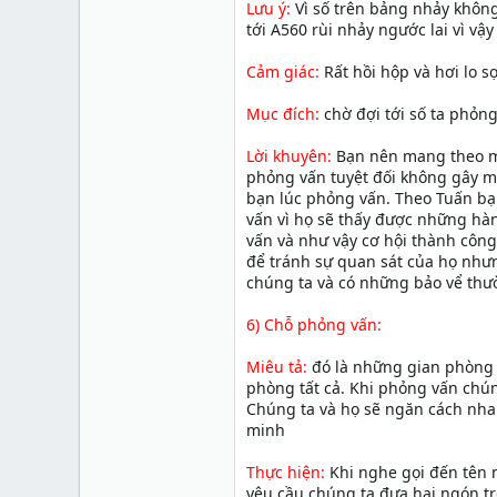
Lưu ý:
Vì số trên bảng nhảy không
tới A560 rùi nhảy ngước lai vì vậ
Cảm giác:
Rất hồi hộp và hơi lo s
Mục đích:
chờ đợi tới số ta phỏn
Lời khuyên:
Bạn nên mang theo mộ
phỏng vấn tuyệt đối không gây mấ
bạn lúc phỏng vấn. Theo Tuấn bạ
vấn vì họ sẽ thấy được những hà
vấn và như vậy cơ hội thành công
để tránh sự quan sát của họ nhưn
chúng ta và có những bảo vể thườ
6) Chỗ phỏng vấn:
Miêu tả:
đó là những gian phòng 
phòng tất cả. Khi phỏng vấn chún
Chúng ta và họ sẽ ngăn cách nha
minh
Thực hiện:
Khi nghe gọi đến tên 
yêu cầu chúng ta đưa hai ngón trỏ