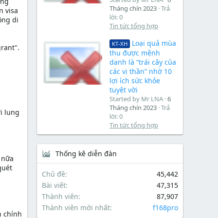
àng
Tháng chín 2023
Trả
n visa
lời: 0
ông di
Tin tức tổng hợp
Loại quả mùa
KT-XH
rant".
thu được mệnh
danh là “trái cây của
các vị thần” nhờ 10
lợi ích sức khỏe
tuyệt vời
Started by Mr LNA
6
Tháng chín 2023
Trả
i lung
lời: 0
Tin tức tổng hợp
Thống kê diễn đàn
 nữa
quét
Chủ đề
45,442
Bài viết
47,315
Thành viên
87,907
Thành viên mới nhất
f168pro
h chính