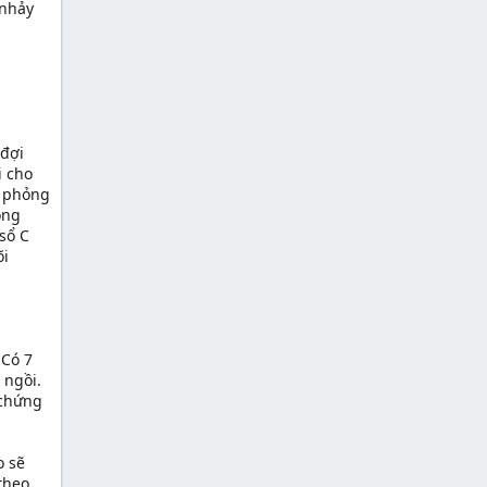
 nhảy
 đợi
i cho
g phỏng
ỏng
sổ C
õi
 Có 7
 ngồi.
 chứng
o sẽ
theo