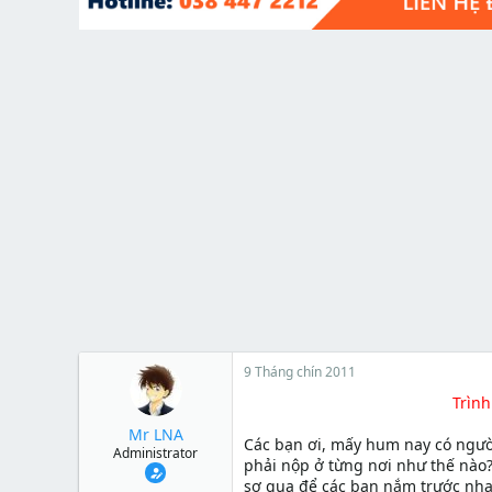
t
e
r
9 Tháng chín 2011
Trình
Mr LNA
Các bạn ơi, mấy hum nay có người
Administrator
phải nộp ở từng nơi như thế nào?
sơ qua để các bạn nắm trước nh