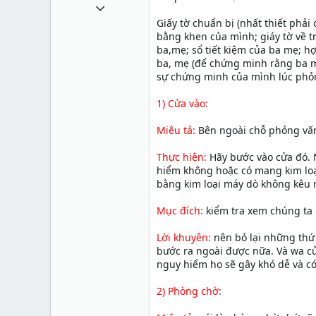
1 Tháng mười một 2010
Giấy tờ chuẩn bị (nhất thiết phải 
49,065
bằng khen của mình; giáy tờ về 
13
ba,mẹ; sổ tiết kiệm của ba mẹ; h
ba, mẹ (để chứng minh rằng ba mẹ
38
sự chứng minh của mình lúc phỏ
1) Cửa vào:
Miêu tả:
Bên ngoài chỗ phỏng vấn 
Thực hiện:
Hãy bước vào cửa đó. 
hiểm không hoặc có mang kim loại
bằng kim loại máy dò không kêu 
Mục đích:
kiểm tra xem chúng ta 
Lời khuyên:
nên bỏ lại những thứ
bước ra ngoài được nữa. Và wa cử
nguy hiểm họ sẽ gây khó dễ và có 
2) Phòng chờ: