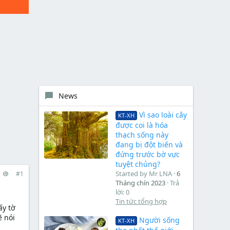
News
Vì sao loài cây
KT-XH
được coi là hóa
thạch sống này
đang bị đột biến và
đứng trước bờ vực
tuyệt chủng?
Started by Mr LNA
6
#1
Tháng chín 2023
Trả
lời: 0
Tin tức tổng hợp
ấy tờ
ẽ nói
Người sống
KT-XH