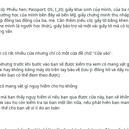
có): Phiếu hẹn; Passport; DS, I_20; giấy khai sinh của mình, của ba
trường học của mình bên đây và bên Mỹ, giấy chứng minh thu nhậ
ợp đồng lao động của ba, mẹ. Cần thêm (nếu có): gấy tờ bằng khen
 mình là người học thức), giấy bảo trợ và một vài giấy tờ mà có lợ
ng vấn
có rất nhiều cửa nhưng chỉ có một cửa đề chữ "Cửa vào".
Nhưng trước khi bước vào bạn sẽ được kiểm tra xem có mang vật g
 hay không bằng máy dò trên tay bảo vệ (lưu ý: đồng hồ và dây n
nên bạn có thể đem theo được)
có mang vật gì nguy hiểm cho họ không
 mà bạn thấy nguy hiểm vì nếu bạn qua được cửa này, bạn sẽ khô
a sau họ còn kiểm tra lại bạn một lần nữa, nếu phát hiên bạn man
thể cho bạn về vì lí do an toàn