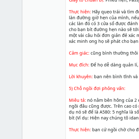
Thực hiện:
Hãy quẹo trái và tìm 
làn đường giờ hẹn của mình, nếu s
các làn đó có 3 cửa sổ được đánh 
cho bạn bít đường hẹn nào sẽ tới
một vài câu hỏi đơn giản đẻ xác 
xác minh ong họ sẽ phát cho bạn m
Cảm giác:
cũng bình thường thôi
Mục đích:
Để họ dễ dàng quản lí,
Lời khuyên:
bạn nên bình tĩnh và t
5) Chỗ ngồi đợi phỏng vấn:
Miêu tả:
nó nằm bên hông của 2 c
ngồi đâu cũng được. Trên cao có 
dụ nó sẽ để là A580: 5 nghĩa là 
bít (Ví dụ: Hiện nay chúng tô ida
Thực hiện:
bạn cứ ngồi chờ cho đế