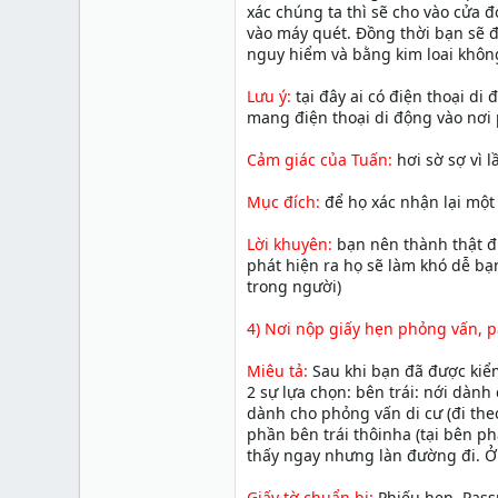
xác chúng ta thì sẽ cho vào cửa 
vào máy quét. Đồng thời bạn sẽ đ
nguy hiểm và bằng kim loai khô
Lưu ý:
tại đây ai có điện thoại di
mang điện thoại di động vào nơi
Cảm giác của Tuấn:
hơi sờ sợ vì l
Mục đích:
để họ xác nhận lại một
Lời khuyên:
bạn nên thành thật đư
phát hiện ra họ sẽ làm khó dễ bạ
trong người)
4) Nơi nộp giấy hẹn phỏng vấn, pa
Miêu tả:
Sau khi bạn đã được kiểm
2 sự lựa chọn: bên trái: nới dành 
dành cho phỏng vấn di cư (đi theo
phần bên trái thôinha (tại bên ph
thấy ngay nhưng làn đường đi. Ở
Giấy tờ chuẩn bị:
Phiếu hẹn, Passp