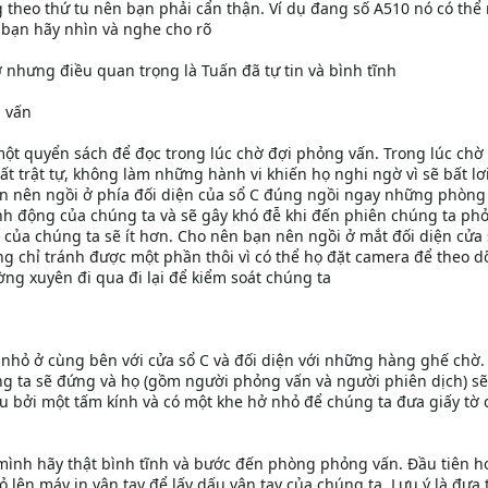
 theo thứ tu nên bạn phải cẩn thận. Ví dụ đang số A510 nó có thể
y bạn hãy nhìn và nghe cho rõ
ợ nhưng điều quan trọng là Tuấn đã tự tin và bình tĩnh
g vấn
t quyển sách để đọc trong lúc chờ đợi phỏng vấn. Trong lúc chờ
t trật tự, không làm những hành vi khiến họ nghi ngờ vì sẽ bất lơ
n nên ngồi ở phía đối diện của sổ C đúng ngồi ngay những phòn
nh động của chúng ta và sẽ gây khó đễ khi đến phiên chúng ta ph
 của chúng ta sẽ ít hơn. Cho nên bạn nên ngồi ở mắt đối diện cửa 
g chỉ tránh được một phần thôi vì có thể họ đặt camera để theo d
ng xuyên đi qua đi lại để kiểm soát chúng ta
nhỏ ở cùng bên với cửa sổ C và đối diện với những hàng ghế chờ.
g ta sẽ đứng và họ (gồm người phỏng vấn và người phiên dịch) sẽ
u bởi một tấm kính và có một khe hở nhỏ để chúng ta đưa giấy tờ
mình hãy thật bình tĩnh và bước đến phòng phỏng vấn. Đầu tiên h
 lên máy in vân tay để lấy dấu vân tay của chúng ta. Lưu ý là đưa 