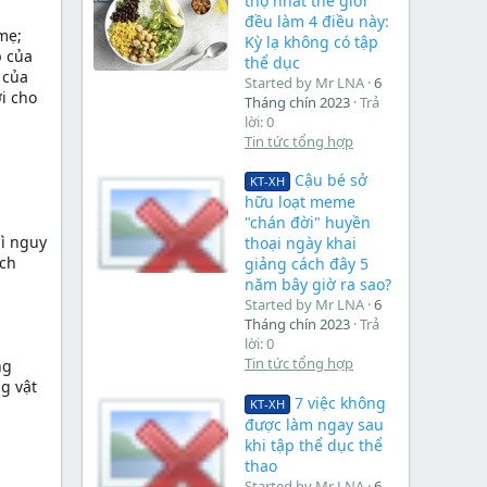
thọ nhất thế giới
đều làm 4 điều này:
 mẹ;
Kỳ lạ không có tập
p của
thể dục
 của
Started by Mr LNA
6
i cho
Tháng chín 2023
Trả
lời: 0
Tin tức tổng hợp
Cậu bé sở
KT-XH
hữu loạt meme
"chán đời" huyền
ì nguy
thoại ngày khai
ịch
giảng cách đây 5
năm bây giờ ra sao?
Started by Mr LNA
6
Tháng chín 2023
Trả
lời: 0
Tin tức tổng hợp
ng
g vật
7 việc không
KT-XH
được làm ngay sau
khi tập thể dục thể
thao
Started by Mr LNA
6