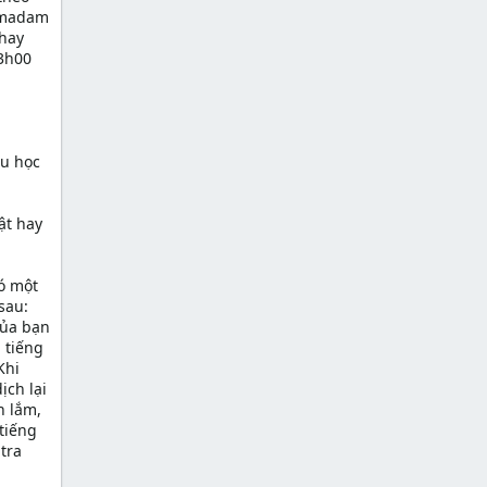
r/madam
 hay
 3h00
du học
ật hay
có một
sau:
của bạn
 tiếng
Khi
ịch lại
h lắm,
tiếng
tra