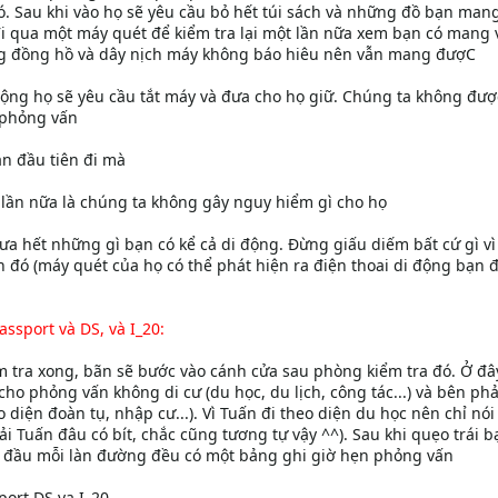
đó. Sau khi vào họ sẽ yêu cầu bỏ hết túi sách và những đồ bạn man
i qua một máy quét để kiểm tra lại một lần nữa xem bạn có mang v
ng đồng hồ và dây nịch máy không báo hiêu nên vẫn mang đượC
 động họ sẽ yêu cầu tắt máy và đưa cho họ giữ. Chúng ta không đượ
 phỏng vấn
ần đầu tiên đi mà
 lần nữa là chúng ta không gây nguy hiểm gì cho họ
a hết những gì bạn có kể cả di động. Đừng giấu diếm bất cứ gì vì
n đó (máy quét của họ có thể phát hiện ra điện thoai di động bạn 
ssport và DS, và I_20:
 tra xong, bãn sẽ bước vào cánh cửa sau phòng kiểm tra đó. Ở đây
cho phỏng vấn không di cư (du học, du lịch, công tác...) và bên phả
 diện đoàn tụ, nhập cư...). Vì Tuấn đi theo diện du học nên chỉ nó
ải Tuấn đâu có bít, chắc cũng tương tự vậy ^^). Sau khi quẹo trái b
 đầu mỗi làn đường đều có một bảng ghi giờ hẹn phỏng vấn
ort,DS va I_20