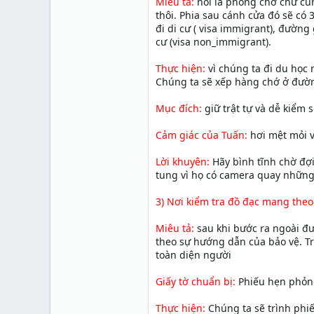
Miêu tả:
nói là phòng chờ chứ cũ
thôi. Phia sau cánh cửa đó sẽ có
đi di cư ( visa immigrant), đường
cư (visa non_immigrant).
Thực hiện:
vì chúng ta đi du học 
Chúng ta sẽ xếp hàng chớ ở đườn
Mục đích:
giữ trật tự và dễ kiểm 
Cảm giác của Tuấn:
hơi mệt mỏi v
Lời khuyên:
Hãy bình tĩnh chờ đợ
tung vì họ có camera quay nhữn
3) Nơi kiểm tra đồ đạc mang theo
Miêu tả:
sau khi bước ra ngoài đ
theo sự hướng dẫn của bảo vệ. T
toàn diện người
Giấy tờ chuẩn bị:
Phiếu hẹn phỏng
Thực hiện:
Chúng ta sẽ trình phiế