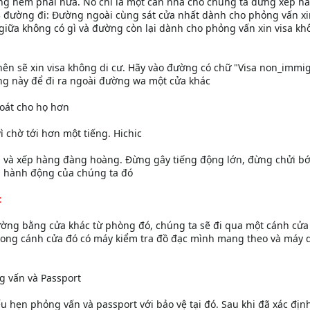
ng hem phải nữa. Nó chỉ là một căn nhà cho chúng ta đứng xếp h
 3 đường đi: Đường ngoài cùng sát cửa nhất dành cho phỏng vấn xi
 giữa không có gì và đường còn lại dành cho phỏng vấn xin visa kh
nên sẽ xin visa không di cư. Hãy vào đường có chữ "Visa non_immig
g này để đi ra ngoài đường wa một cửa khác
soát cho họ hơn
ì chờ tới hơn một tiếng. Hichic
i và xếp hàng đàng hoàng. Đừng gây tiếng động lớn, đừng chửi bớ
g hành động của chúng ta đó
:
ường bằng cửa khác từ phòng đó, chúng ta sẽ đi qua một cánh cửa
rong cánh cửa đó có máy kiểm tra đồ đạc mình mang theo và máy 
 vấn và Passport
u hẹn phỏng vấn và passport với bảo vệ tại đó. Sau khi đã xác địn