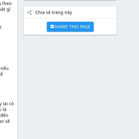
g theo
ật gì
Chia sẻ trang này
SHARE THIS PAGE
c
 nếu
để
 lại có
i là
i đến
ạn sẽ