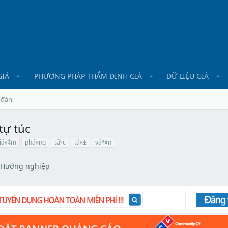
GIÁ
PHƯƠNG PHÁP THẨM ĐỊNH GIÁ
DỮ LIỆU GIÁ
 đàn
tự túc
iá»‡m
phá»ng
tãºc
tá»±
váº¥n
- Hướng nghiệp