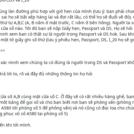
đúng làn đường phù hợp với giờ hẹn của mình (lưu ý: bạn phải ch
ai họ sẽ bắt xếp hàng lại và đợi rất lâu, có thể họ sẽ đuổi về đó). 
thứ tự A,B,C (A, B nằm ở mặt trước, C nằm ở bên hông). Người ta s
 cửa sổ nào. Tới đó bạn sẽ nộp Giấy hẹn, Passport và DS. Họ sẽ hỏi
minh xem bạn có thật sự là người trong Passport và DS hok. Sau kh
ột tờ giấy ghi số thứ (lưu ý phiếu hẹn, Passport, DS, I_20 họ sẽ giữ
 ^^
 xác minh xem chúng ta có đúng là người trong DS và Passport kh
rả lời to, rõ và đầy đủ những thông tin họ hỏi
ửa sở A,B cùng mặt cửa sổ C. Ở đây sẽ có rất nhiều hàng ghế, b
một bảng để gọi số và cho bạn biết nơi bạn sẽ phỏng vấn (phòng n
số A580 tới phòng số 5 để phỏng vấn) và nó cũng có đọc loa cho chú
ng phục vũ số A580 tại phòng số 5)
n khi tới mình.