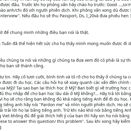
 được đâu. Trước khi họ phỏng vấn hãy chào họ trước: Good ...,si
hào anh/chị đó với người phiên dịch. Khi phỏng vấn xong dù được
 interview". Nếu đậu họ sẽ thu Passport, Ds, I_20và đưa phiếu hẹn
tờ để chung minh những điều bạn nói là thật.
g Tuấn đã thể hiện hết sức cho họ thấy mình mong muốn được đi 
 chúng ta nói và những gì chúng ta đưa xem đó có phải là sự th
 họ bạn sẽ thành công.
tự tin. Hãy cố tươi cười, bình tinh và tỏ rõ cho họ thấy ở chúng ta 
 được đi du học. Các câu hỏi họ sẽ xoay quanh các vấn đền chính 
ua Mỹ)? Tại sao bạn lại thích học ở Mỹ? Bạn biết gì về trường học 
ủ thu nhập để cho bạn học lâu dài ở Mỹ không?... Hãy trả lời bằng
vì họ sẽ cho rằng bạn không đủ khả nặng tiếng Anh để đi du học. 
tiếng anh hãy nói "Pardon me" và nhìn người phiên dịch. Họ sẽ d
 trải lời họ lại bằng tiếng anh. Trừ khi nào khó nói bằng tiếng An
Viet không đủ để giải thích hết ý của bạn thì hãy xin họ nói bằng 
mese to answer this question/ this problem". Sau khi xong hãy kiểm 
g