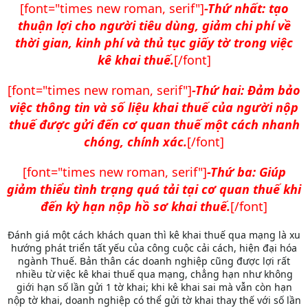
[font="times new roman, serif"]
-Thứ nhất: tạo
thuận lợi cho người tiêu dùng, giảm chi phí về
thời gian, kinh phí và thủ tục giấy tờ trong việc
kê khai thuế.
[/font]
[font="times new roman, serif"]
-Thứ hai: Đảm bảo
việc thông tin và số liệu khai thuế của người nộp
thuế được gửi đến cơ quan thuế một cách nhanh
chóng, chính xác.
[/font]
[font="times new roman, serif"]
-Thứ ba: Giúp
giảm thiểu tình trạng quá tải tại cơ quan thuế khi
đến kỳ hạn nộp hồ sơ khai thuế.
[/font]
Đánh giá một cách khách quan thì kê khai thuế qua mạng là xu
hướng phát triển tất yếu của công cuộc cải cách, hiện đại hóa
ngành Thuế. Bản thân các doanh nghiệp cũng được lợi rất
nhiều từ việc kê khai thuế qua mạng, chẳng hạn như không
giới hạn số lần gửi 1 tờ khai; khi kê khai sai mà vẫn còn hạn
nộp tờ khai, doanh nghiệp có thể gửi tờ khai thay thế với số lần