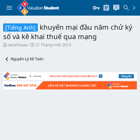
khuyến mại đầu năm chử ký
[Tiếng Anh]
số và kê khai thuế qua mạng
T
N
tananhaaa
21 Tháng một 2013
h
g
r
à
Nguyên Lý Kế Toán
e
y
a
b
d
ắ
s
t
t
đ
a
ầ
r
u
t
e
r