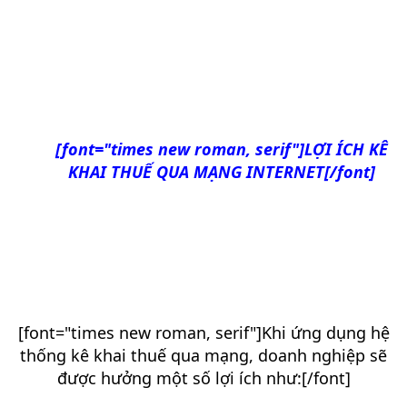
[font="times new roman, serif"]LỢI ÍCH KÊ
KHAI THUẾ QUA MẠNG INTERNET[/font]
[font="times new roman, serif"]Khi ứng dụng hệ
thống kê khai thuế qua mạng, doanh nghiệp sẽ
được hưởng một số lợi ích như:[/font]