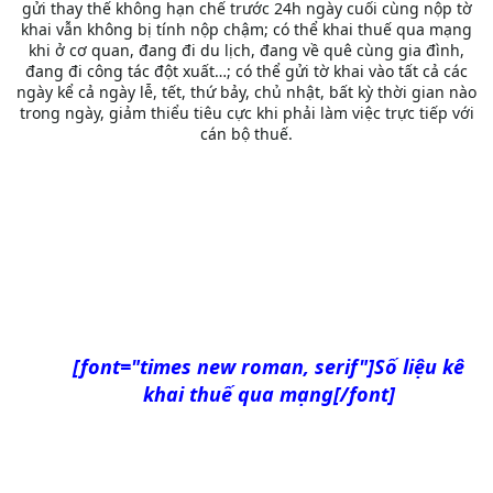
gửi thay thế không hạn chế trước 24h ngày cuối cùng nộp tờ
khai vẫn không bị tính nộp chậm; có thể khai thuế qua mạng
khi ở cơ quan, đang đi du lịch, đang về quê cùng gia đình,
đang đi công tác đột xuất…; có thể gửi tờ khai vào tất cả các
ngày kể cả ngày lễ, tết, thứ bảy, chủ nhật, bất kỳ thời gian nào
trong ngày, giảm thiểu tiêu cực khi phải làm việc trực tiếp với
cán bộ thuế.​
[font="times new roman, serif"]Số liệu kê
khai thuế qua mạng[/font]