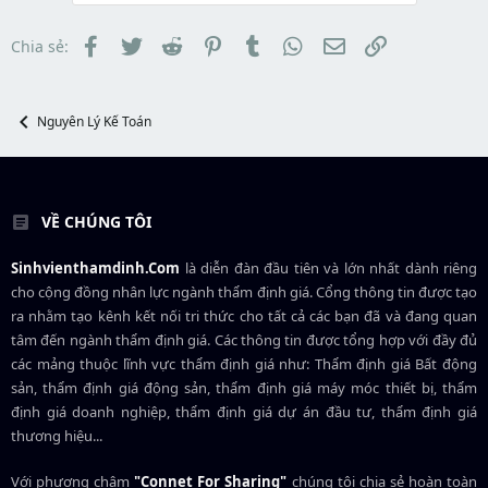
d
ắ
s
t
t
đ
Facebook
Twitter
Reddit
Pinterest
Tumblr
WhatsApp
Email
Link
Chia sẻ:
a
ầ
r
u
t
e
Nguyên Lý Kế Toán
r
VỀ CHÚNG TÔI
Sinhvienthamdinh.Com
là diễn đàn đầu tiên và lớn nhất dành riêng
cho cộng đồng nhân lực ngành
thẩm định giá
. Cổng thông tin được tạo
ra nhằm tạo kênh kết nối tri thức cho tất cả các bạn đã và đang quan
tâm đến ngành thẩm định giá. Các thông tin được tổng hợp với đầy đủ
các mảng thuộc lĩnh vực thẩm định giá như: Thẩm định giá Bất động
sản, thẩm định giá động sản, thẩm định giá máy móc thiết bị, thẩm
định giá doanh nghiệp, thẩm định giá dự án đầu tư, thẩm định giá
thương hiệu...
Với phương châm
"Connet For Sharing"
chúng tôi chia sẻ hoàn toàn