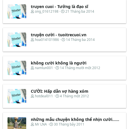
truyen cuoi - Tưởng là đạo sĩ
T
N
ong_01612198
21 Tháng ba 2014
h
g
r
à
e
y
a
b
d
ắ
truyện cười - tuoitrecuoi.vn
s
t
T
N
hoa014101986
14 Tháng ba 2014
t
đ
h
g
a
ầ
r
à
r
u
e
y
t
a
b
e
d
ắ
không cười không là người
r
s
t
T
N
namlun001
14 Tháng mười một 2012
t
đ
h
g
a
ầ
r
à
r
u
e
y
t
a
b
e
d
ắ
CƯỜI: Hấp dẫn vợ hàng xóm
r
s
t
T
N
hotdeal011
4 Tháng một 2012
t
đ
h
g
a
ầ
r
à
r
u
e
y
t
a
b
e
d
ắ
những mẫu chuyện không thể nhịn cười......
r
s
t
T
N
Mr LNA
30 Tháng bảy 2011
t
đ
h
g