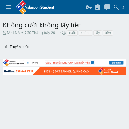
Không cười không lấy tiền
T
N
T
Mr LNA
30 Tháng bảy 2011
cuối
không
lấy
tiền
h
g
h
r
à
ẻ
Truyện cười
e
y
a
b
d
ắ
s
t
t
đ
a
ầ
r
u
t
e
r