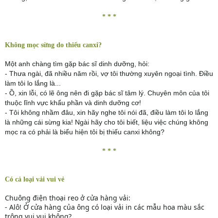
* * *
Không mọc sừng do thiếu canxi?
Một anh chàng tìm gặp bác sĩ dinh dưỡng, hỏi:
- Thưa ngài, đã nhiều năm rồi, vợ tôi thường xuyên ngoại tình. Điều
làm tôi lo lắng là...
- Ồ, xin lỗi, có lẽ ông nên đi gặp bác sĩ tâm lý. Chuyên môn của tôi
thuộc lĩnh vực khẩu phần và dinh dưỡng cơ!
- Tôi không nhầm đâu, xin hãy nghe tôi nói đã, điều làm tôi lo lắng
là những cái sừng kia! Ngài hãy cho tôi biết, liệu việc chúng không
mọc ra có phải là biểu hiện tôi bị thiếu canxi không?
* * *
Có cả loại vải vui vẻ
Chuông điện thoại reo ở cửa hàng vải:
- Alô! Ở cửa hàng của ông có loại vải in các mẫu hoa màu sắc
trông vui vui không?