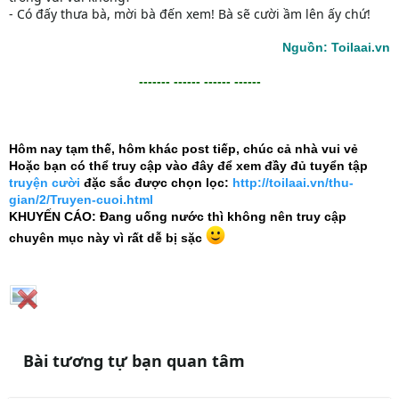
- Có đấy thưa bà, mời bà đến xem! Bà sẽ cười ầm lên ấy chứ!
Nguồn: Toilaai.vn
------- ------ ------ ------
Hôm nay tạm thế, hôm khác post tiếp, chúc cả nhà vui vẻ
Hoặc bạn có thể truy cập vào đây để xem đầy đủ tuyển tập
truyện cười
đặc sắc được chọn lọc:
http://toilaai.vn/thu-
gian/2/Truyen-cuoi.html
KHUYẾN CÁO: Đang uống nước thì không nên truy cập
chuyên mục này vì rất dễ bị sặc
Bài tương tự bạn quan tâm