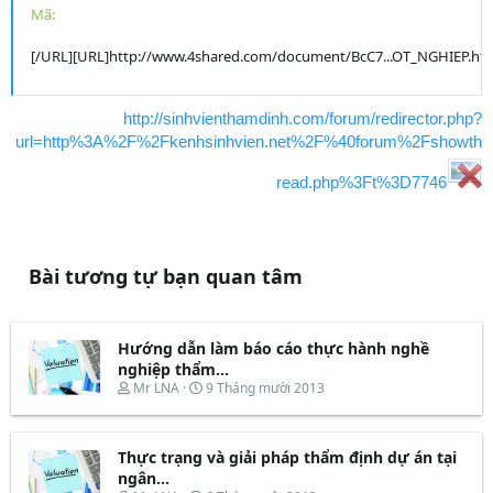
Mã:
[/URL][URL]http://www.4shared.com/document/BcC7...OT_NGHIEP
http://sinhvienthamdinh.com/forum/redirector.php?
url=http%3A%2F%2Fkenhsinhvien.net%2F%40forum%2Fshowth
read.php%3Ft%3D7746
Bài tương tự bạn quan tâm
Hướng dẫn làm báo cáo thực hành nghề
nghiệp thẩm...
T
N
Mr LNA
9 Tháng mười 2013
h
g
r
à
e
y
Thực trạng và giải pháp thẩm định dự án tại
a
b
d
ắ
ngân...
s
t