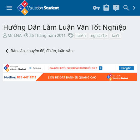
Hướng Dẫn Làm Luận Văn Tốt Nghiệp
T
N
T
Mr LNA
26 Tháng năm 2011
luáº­n
nghiá»‡p
tá»‘t
h
g
h
r
à
ẻ
Báo cáo, chuyên đề, đồ án, luận văn.
e
y
a
b
d
ắ
s
t
t
đ
a
ầ
r
u
t
e
r