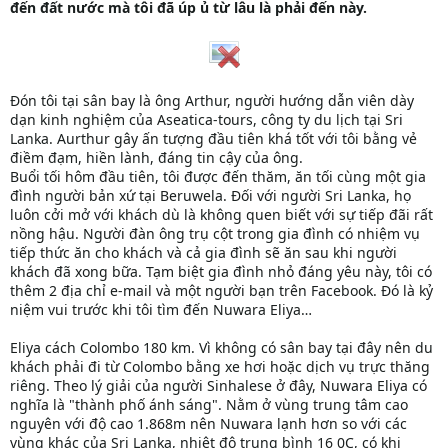
đến đất nước mà tôi đã úp ủ từ lâu là phải đến này.
Đón tôi tại sân bay là ông Arthur, người hướng dẫn viên dày
dạn kinh nghiệm của Aseatica-tours, công ty du lịch tại Sri
Lanka. Aurthur gây ấn tượng đầu tiên khá tốt với tôi bằng vẻ
điềm đạm, hiền lành, đáng tin cậy của ông.
Buổi tối hôm đầu tiên, tôi được đến thăm, ăn tối cùng một gia
đình người bản xứ tại Beruwela. Đối với người Sri Lanka, họ
luôn cởi mở với khách dù là không quen biết với sự tiếp đãi rất
nồng hậu. Người đàn ông trụ cột trong gia đình có nhiệm vụ
tiếp thức ăn cho khách và cả gia đình sẽ ăn sau khi người
khách đã xong bữa. Tạm biệt gia đình nhỏ đáng yêu này, tôi có
thêm 2 địa chỉ e-mail và một người bạn trên Facebook. Đó là kỷ
niệm vui trước khi tôi tìm đến Nuwara Eliya…
Eliya cách Colombo 180 km. Vì không có sân bay tại đây nên du
khách phải đi từ Colombo bằng xe hơi hoặc dịch vụ trực thăng
riêng. Theo lý giải của người Sinhalese ở đây, Nuwara Eliya có
nghĩa là "thành phố ánh sáng". Nằm ở vùng trung tâm cao
nguyên với độ cao 1.868m nên Nuwara lạnh hơn so với các
vùng khác của Sri Lanka, nhiệt độ trung bình 16 0C, có khi