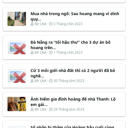
r
à
e
y
Mua nhà trong ngõ: Sau hoang mang vì dính
a
b
d
ắ
quy...
s
t
T
N
Mr LNA
3 Tháng chín 2023
t
đ
h
g
a
ầ
r
à
r
u
e
y
t
Đà Nẵng ra “tối hậu thư” cho 3 dự án bỏ
a
b
e
d
ắ
hoang trên...
r
s
t
T
N
Mr LNA
1 Tháng chín 2023
t
đ
h
g
a
ầ
r
à
r
u
e
y
t
Cứ 3 môi giới nhà đất thì có 2 người đã bỏ
a
b
e
d
ắ
nghề...
r
s
t
T
N
Mr LNA
30 Tháng tám 2023
t
đ
h
g
a
ầ
r
à
r
u
e
y
t
Ảnh hiếm gia đình hoàng đế nhà Thanh: Lộ
a
b
e
d
ắ
em gái...
r
s
t
T
N
Mr LNA
29 Tháng tám 2023
t
đ
h
g
a
ầ
r
à
r
u
e
y
t
Số phận bi thảm của Hoàng hậu cuối cùng
a
b