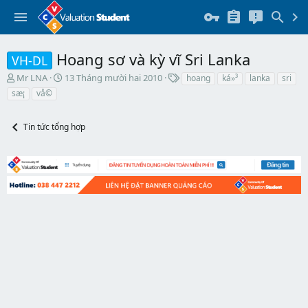
Hoang sơ và kỳ vĩ Sri Lanka
VH-DL
T
N
T
Mr LNA
13 Tháng mười hai 2010
hoang
ká»³
lanka
sri
h
g
h
sæ¡
vå©
r
à
ẻ
e
y
a
b
Tin tức tổng hợp
d
ắ
s
t
t
đ
a
ầ
r
u
t
e
r