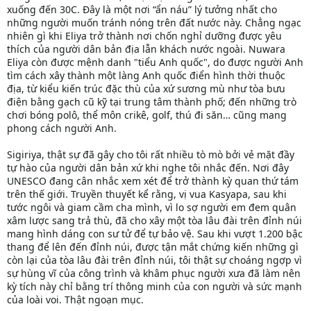
xuống đến 30C. Đây là một nơi “ẩn náu” lý tưởng nhất cho
những người muốn tránh nóng trên đất nước này. Chẳng ngạc
nhiên gì khi Eliya trở thành nơi chốn nghỉ dưỡng được yêu
thích của người dân bản địa lẫn khách nước ngoài. Nuwara
Eliya còn được mệnh danh "tiểu Anh quốc", do được người Anh
tìm cách xây thành một làng Anh quốc điển hình thời thuộc
địa, từ kiểu kiến trúc đặc thù của xứ sương mù như tòa bưu
điện bằng gạch cũ kỹ tại trung tâm thành phố; đến những trò
chơi bóng polô, thể môn crikê, golf, thú đi săn… cũng mang
phong cách người Anh.
Sigiriya, thật sự đã gây cho tôi rất nhiều tò mò bởi vẻ mặt đầy
tự hào của người dân bản xứ khi nghe tôi nhắc đến. Nơi đây
UNESCO đang cân nhắc xem xét để trở thành kỳ quan thứ tám
trên thế giới. Truyền thuyết kể rằng, vị vua Kasyapa, sau khi
tước ngôi và giam cầm cha mình, vì lo sợ người em đem quân
xâm lược sang trả thù, đã cho xây một tòa lâu đài trên đỉnh núi
mang hình dáng con sư tử để tự bảo vệ. Sau khi vượt 1.200 bậc
thang để lên đến đỉnh núi, được tận mắt chứng kiến những gì
còn lại của tòa lâu đài trên đỉnh núi, tôi thật sự choáng ngợp vì
sự hùng vĩ của công trình và khâm phục người xưa đã làm nên
kỳ tích này chỉ bằng trí thông minh của con người và sức mạnh
của loài voi. Thật ngoạn mục.