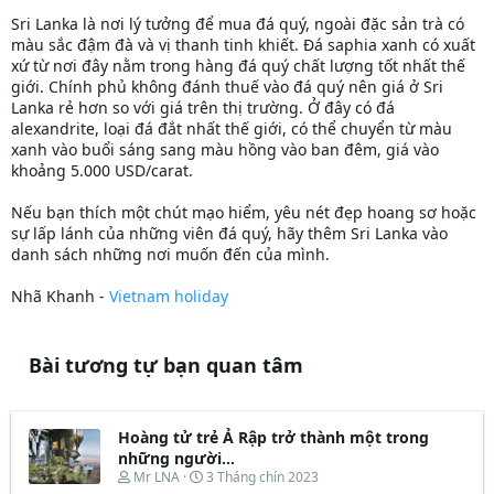
Sri Lanka là nơi lý tưởng để mua đá quý, ngoài đặc sản trà có
màu sắc đậm đà và vị thanh tinh khiết. Đá saphia xanh có xuất
xứ từ nơi đây nằm trong hàng đá quý chất lượng tốt nhất thế
giới. Chính phủ không đánh thuế vào đá quý nên giá ở Sri
Lanka rẻ hơn so với giá trên thị trường. Ở đây có đá
alexandrite, loại đá đắt nhất thế giới, có thể chuyển từ màu
xanh vào buổi sáng sang màu hồng vào ban đêm, giá vào
khoảng 5.000 USD/carat.
Nếu bạn thích một chút mạo hiểm, yêu nét đẹp hoang sơ hoặc
sự lấp lánh của những viên đá quý, hãy thêm Sri Lanka vào
danh sách những nơi muốn đến của mình.
Nhã Khanh -
Vietnam holiday
Bài tương tự bạn quan tâm
Hoàng tử trẻ Ả Rập trở thành một trong
những người...
T
N
Mr LNA
3 Tháng chín 2023
h
g