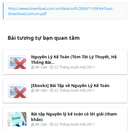
http://www.download.com.vn/data/soft/2009/11/09/KeToan-
Download.com.vn.pdf
Bài tương tự bạn quan tâm
Nguyên Lý Kế Toán (Tóm Tắt Lý Thuyết, Hệ
Thống Bài...
T
N
Mr LNA
22 Tháng mười một 2011
h
g
r
à
e
y
[Ebooks] Bài Tập về Nguyên Lý Kế Toán
a
b
d
ắ
T
N
Mr LNA
22 Tháng mười một 2011
s
t
h
g
t
đ
r
à
a
ầ
e
y
r
u
a
b
t
d
ắ
Bài tập Nguyên lý kế toán có lời giải (tham
e
s
t
khảo)
r
t
đ
T
N
Mr LNA
22 Tháng mười một 2011
a
ầ
h
g