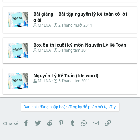
r
u
r
à
t
e
y
e
Bài giảng + Bài tập nguyên lý kế toán có lời
a
b
r
d
ắ
giải
s
t
T
N
Mr LNA
2 Tháng mười 2011
t
đ
h
g
a
ầ
r
à
r
u
e
y
t
Box ôn thi cuối kỳ môn Nguyên Lý Kế Toán
a
b
e
d
ắ
T
N
Mr LNA
5 Tháng tám 2011
r
s
t
h
g
t
đ
r
à
a
ầ
e
y
r
u
a
b
t
d
ắ
Nguyên Lý Kế Toán (file word)
e
s
t
T
N
Mr LNA
5 Tháng tám 2011
r
t
đ
h
g
a
ầ
r
à
r
u
e
y
t
a
b
e
d
ắ
Bạn phải đăng nhập hoặc đăng ký để phản hồi tại đây.
r
s
t
t
đ
a
ầ
Facebook
Twitter
Reddit
Pinterest
Tumblr
WhatsApp
Email
Link
Chia sẻ:
r
u
t
e