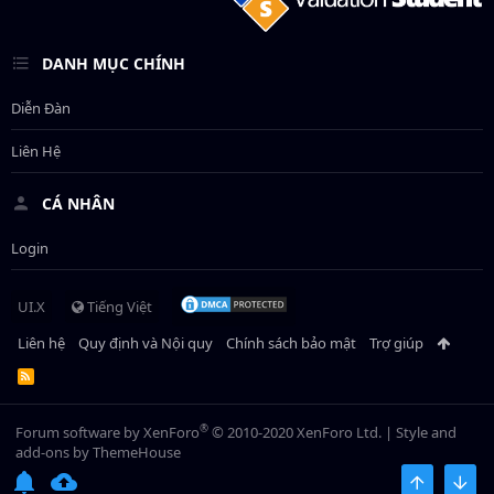
DANH MỤC CHÍNH
Diễn Đàn
Liên Hệ
CÁ NHÂN
Login
UI.X
Tiếng Việt
Liên hệ
Quy định và Nội quy
Chính sách bảo mật
Trợ giúp
R
S
S
®
Forum software by XenForo
© 2010-2020 XenForo Ltd.
|
Style and
add-ons by ThemeHouse