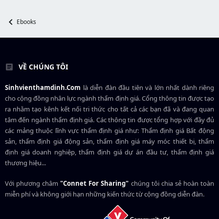
r
u
t
e
Ebooks
r
VỀ CHÚNG TÔI
Sinhvienthamdinh.Com
là diễn đàn đầu tiên và lớn nhất dành riêng
cho cộng đồng nhân lực ngành
thẩm định giá
. Cổng thông tin được tạo
ra nhằm tạo kênh kết nối tri thức cho tất cả các bạn đã và đang quan
tâm đến ngành thẩm định giá. Các thông tin được tổng hợp với đầy đủ
các mảng thuộc lĩnh vực thẩm định giá như: Thẩm định giá Bất động
sản, thẩm định giá động sản, thẩm định giá máy móc thiết bị, thẩm
định giá doanh nghiệp, thẩm định giá dự án đầu tư, thẩm định giá
thương hiệu...
Với phương châm
"Connet For Sharing"
chúng tôi chia sẻ hoàn toàn
miễn phí và không giới hạn những kiến thức từ cộng đồng diễn đàn.