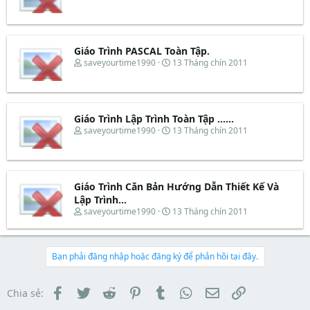
s
t
h
g
t
đ
r
à
a
ầ
e
y
r
u
a
b
t
d
ắ
Giáo Trình PASCAL Toàn Tập.
e
s
t
T
N
saveyourtime1990
13 Tháng chín 2011
r
t
đ
h
g
a
ầ
r
à
r
u
e
y
t
a
b
e
d
ắ
Giáo Trình Lập Trình Toàn Tập ......
r
s
t
T
N
saveyourtime1990
13 Tháng chín 2011
t
đ
h
g
a
ầ
r
à
r
u
e
y
t
a
b
e
d
ắ
Giáo Trình Căn Bản Hướng Dẫn Thiết Kế Và
r
s
t
Lập Trình...
t
đ
T
N
saveyourtime1990
13 Tháng chín 2011
a
ầ
h
g
r
u
r
à
t
e
y
e
a
b
Bạn phải đăng nhập hoặc đăng ký để phản hồi tại đây.
r
d
ắ
s
t
t
đ
Facebook
Twitter
Reddit
Pinterest
Tumblr
WhatsApp
Email
Link
Chia sẻ:
a
ầ