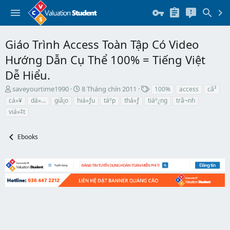
Giáo Trình Access Toàn Tập Có Video
Hướng Dẫn Cụ Thể 100% = Tiếng Việt
Dễ Hiểu.
T
N
T
saveyourtime1990
8 Tháng chín 2011
100%
access
cã³
h
g
h
cá»¥
dá»…
giã¡o
hiá»ƒu
táº­p
thá»ƒ
tiáº¿ng
trã¬nh
r
à
ẻ
viá»‡t
e
y
a
b
d
ắ
Ebooks
s
t
t
đ
a
ầ
r
u
t
e
r