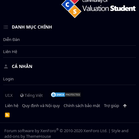
DANH MỤC CHÍNH
Diễn Đàn
Liên Hệ
CÁ NHÂN
Login
UI.X
Tiếng Việt
Liên hệ
Quy định và Nội quy
Chính sách bảo mật
Trợ giúp
R
S
S
®
Forum software by XenForo
© 2010-2020 XenForo Ltd.
|
Style and
add-ons by ThemeHouse