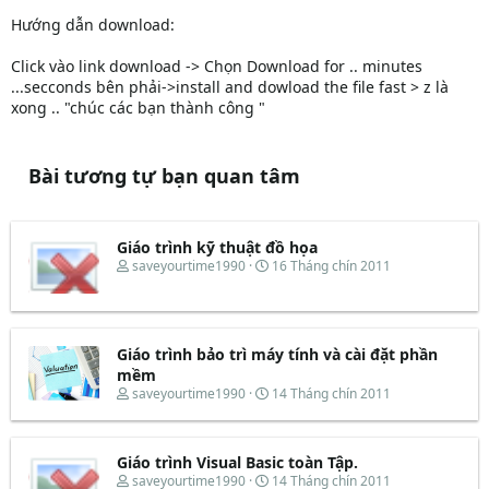
Hướng dẫn download:
Click vào link download -> Chọn Download for .. minutes
...secconds bên phải->install and dowload the file fast > z là
xong .. "chúc các bạn thành công "
Bài tương tự bạn quan tâm
Giáo trình kỹ thuật đồ họa
T
N
saveyourtime1990
16 Tháng chín 2011
h
g
r
à
e
y
a
b
d
ắ
Giáo trình bảo trì máy tính và cài đặt phần
s
t
mềm
t
đ
T
N
saveyourtime1990
14 Tháng chín 2011
a
ầ
h
g
r
u
r
à
t
e
y
e
Giáo trình Visual Basic toàn Tập.
a
b
r
d
ắ
T
N
saveyourtime1990
14 Tháng chín 2011