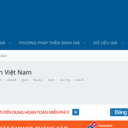
GIÁ
PHƯƠNG PHÁP THẨM ĐỊNH GIÁ
DỮ LIỆU GIÁ
 đàn
n Việt Nam
n
ebook
gian
há»£p
nam
tá»•ng
viá»‡t