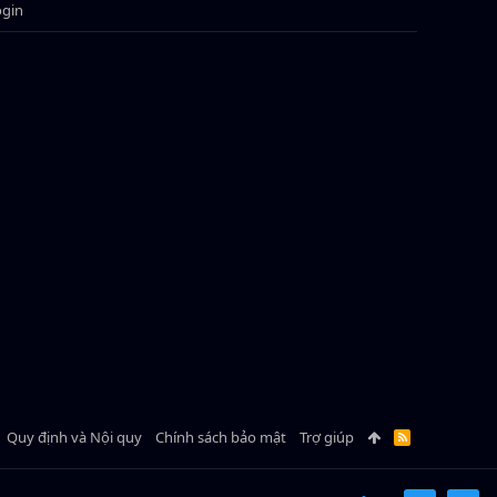
ogin
Quy định và Nội quy
Chính sách bảo mật
Trợ giúp
R
S
S