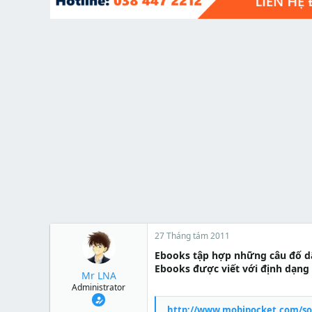
t
e
r
27 Tháng tám 2011
Ebooks tập hợp những câu đố dân
Ebooks được viết với định dạng 
Mr LNA
Administrator
http://www.mobipocket.com/so