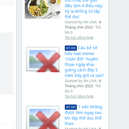
thọ nhất thế giới
đều làm 4 điều này:
Kỳ lạ không có tập
thể dục
Started by Mr LNA
6
Tháng chín 2023
Trả
lời: 0
Tin tức tổng hợp
Cậu bé sở
KT-XH
hữu loạt meme
"chán đời" huyền
thoại ngày khai
giảng cách đây 5
năm bây giờ ra sao?
Started by Mr LNA
6
Tháng chín 2023
Trả
lời: 0
Tin tức tổng hợp
7 việc không
KT-XH
được làm ngay sau
khi tập thể dục thể
thao
Started by Mr LNA
6