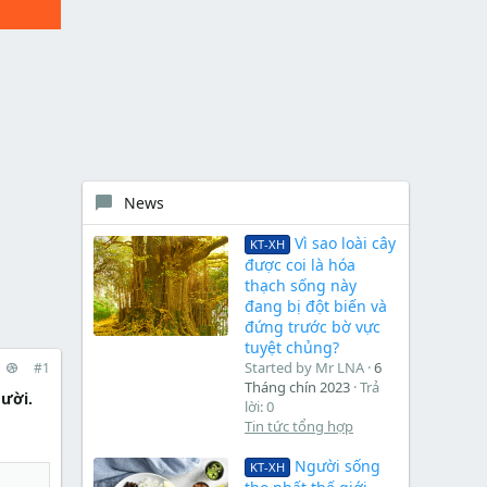
News
Vì sao loài cây
KT-XH
được coi là hóa
thạch sống này
đang bị đột biến và
đứng trước bờ vực
tuyệt chủng?
Started by Mr LNA
6
#1
Tháng chín 2023
Trả
gười.
lời: 0
Tin tức tổng hợp
Người sống
KT-XH