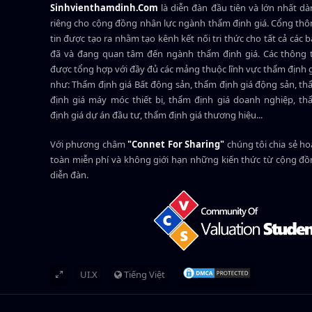
Sinhvienthamdinh.Com
là diễn đàn đầu tiên và lớn nhất d
riêng cho cộng đồng nhân lực ngành
thẩm định giá
. Cổng th
tin được tạo ra nhằm tạo kênh kết nối tri thức cho tất cả các 
đã và đang quan tâm đến ngành thẩm định giá. Các thông t
được tổng hợp với đầy đủ các mảng thuộc lĩnh vực thẩm định 
như: Thẩm định giá Bất động sản, thẩm định giá động sản, t
định giá máy móc thiết bị, thẩm định giá doanh nghiệp, t
định giá dự án đầu tư, thẩm định giá thương hiệu...
Với phương châm
"Connet For Sharing"
chúng tôi chia sẻ h
toàn miễn phí và không giới hạn những kiến thức từ cộng đ
diễn đàn.
UI.X
Tiếng Việt