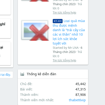
Tháng chín 2023
Trả
lời: 0
Tin tức tổng hợp
Loại quả mùa
KT-XH
ghĩ
thu được mệnh
danh là “trái cây của
các vị thần” nhờ 10
lợi ích sức khỏe
tuyệt vời
ại
Started by Mr LNA
6
Tháng chín 2023
Trả
t
lời: 0
Tin tức tổng hợp
Thống kê diễn đàn
 tại đây.
Chủ đề
45,442
Bài viết
47,315
Thành viên
87,906
Thành viên mới nhất
thabet6vip