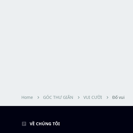
Home
GÓC THƯ GIÃN
VUI CƯỜI
Đố vui
VỀ CHÚNG TÔI