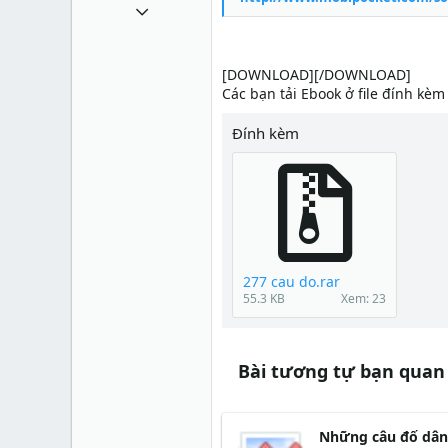
1 Tháng mười một 2010
49,065
13
[DOWNLOAD][/DOWNLOAD]
Các bạn tải Ebook ở file đính kèm
38
Đính kèm
277 cau do.rar
55.3 KB
Xem: 23
Bài tương tự bạn quan
Những câu đố dân 