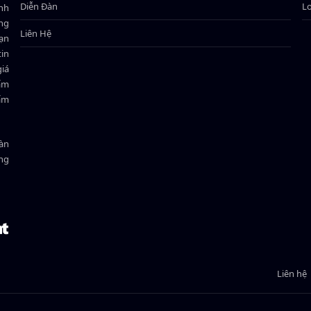
Diễn Đàn
L
ành
ông
Liên Hệ
bạn
in
giá
hẩm
hẩm
oàn
ồng
Liên hệ