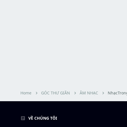
Home
GÓC THƯ GIÃN
ÂM NHẠC
NhạcTron
VỀ CHÚNG TÔI