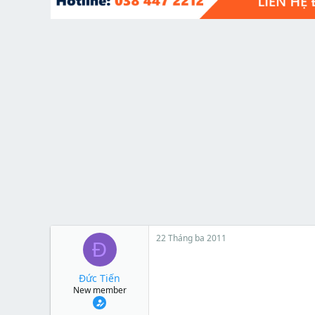
t
e
r
22 Tháng ba 2011
Đ
Đức Tiến
New member