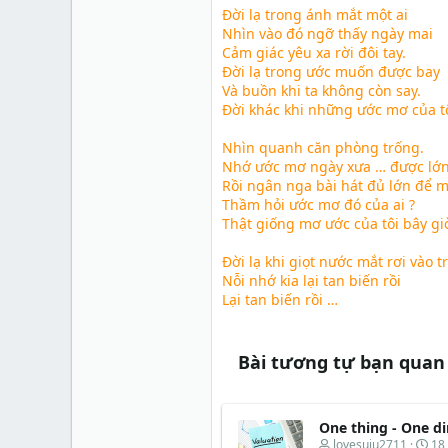
Đời lạ trong ánh mắt một ai
Nhìn vào đó ngỡ thấy ngày mai
Cảm giác yêu xa rời đôi tay.
Đời lạ trong ước muốn được bay
Và buồn khi ta không còn say.
Đời khác khi những ước mơ của t
Nhìn quanh căn phòng trống.
Nhớ ước mơ ngày xưa … được lớ
Rồi ngân nga bài hát đủ lớn để m
Thầm hỏi ước mơ đó của ai ?
Thật giống mơ ước của tôi bây gi
Đời lạ khi giọt nước mắt rơi vào t
Nỗi nhớ kia lại tan biến rồi
Lại tan biến rồi …
Bài tương tự bạn quan
One thing - One di
T
N
lovesuju2711
18