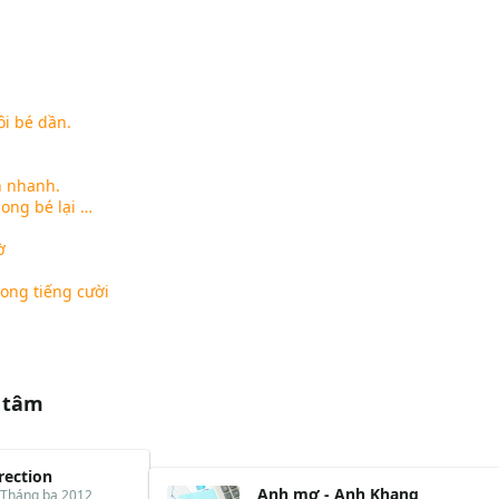
ôi bé dần.
n nhanh.
ong bé lại …
ờ
rong tiếng cười
 tâm
rection
Anh mơ - Anh Khang
 Tháng ba 2012