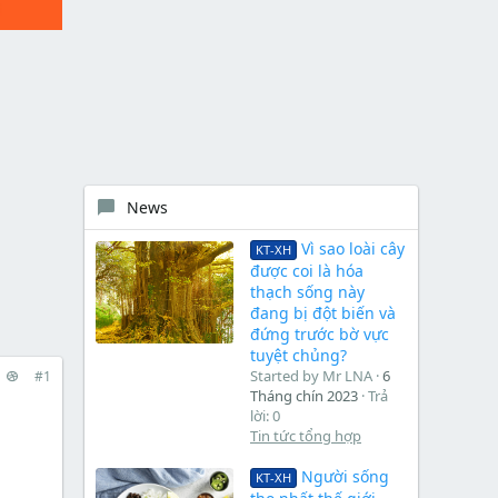
News
Vì sao loài cây
KT-XH
được coi là hóa
thạch sống này
đang bị đột biến và
đứng trước bờ vực
tuyệt chủng?
Started by Mr LNA
6
#1
Tháng chín 2023
Trả
lời: 0
Tin tức tổng hợp
Người sống
KT-XH