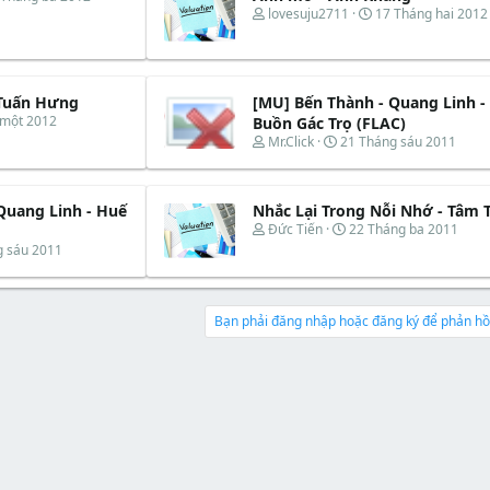
T
N
lovesuju2711
17 Tháng hai 2012
h
g
r
à
e
y
a
b
d
ắ
- Tuấn Hưng
[MU] Bến Thành - Quang Linh -
s
t
 một 2012
Buồn Gác Trọ (FLAC)
t
đ
T
N
Mr.Click
21 Tháng sáu 2011
a
ầ
h
g
r
u
r
à
t
e
y
e
Quang Linh - Huế
Nhắc Lại Trong Nỗi Nhớ - Tâm T
a
b
r
d
ắ
T
N
Đức Tiến
22 Tháng ba 2011
s
t
h
g
g sáu 2011
t
đ
r
à
a
ầ
e
y
r
u
a
b
t
d
ắ
Bạn phải đăng nhập hoặc đăng ký để phản hồi
e
s
t
r
t
đ
a
ầ
r
u
t
e
r