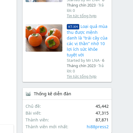
Tháng chín 2023
Trả
lời: 0
Tin tức tổng hợp
Loại quả mùa
KT-XH
thu được mệnh
danh là “trái cây của
các vị thần” nhờ 10
lợi ích sức khỏe
tuyệt vời
Started by Mr LNA
6
Tháng chín 2023
Trả
lời: 0
Tin tức tổng hợp
Thống kê diễn đàn
Chủ đề
45,442
Bài viết
47,315
Thành viên
87,871
Thành viên mới nhất
hi88press2