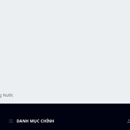
g Nước
DANH MỤC CHÍNH