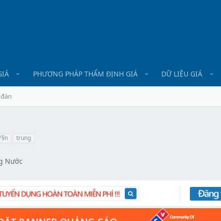
GIÁ
PHƯƠNG PHÁP THẨM ĐỊNH GIÁ
DỮ LIỆU GIÁ
 đàn
º§n
trung
g Nước