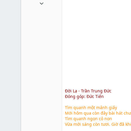
27 Tháng mười một 2010
7
0
0
35
Đời Lạ - Trần Trung Đức
Đóng góp:
Đức Tiến
Tìm quanh một mảnh giấy
Mới hôm qua còn đây bài hát chưa 
Tìm quanh ngọn cỏ non
Vừa mới sáng còn tươi. Giờ đã kh