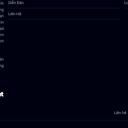
Diễn Đàn
L
ành
ông
Liên Hệ
bạn
in
giá
hẩm
hẩm
oàn
ồng
Liên hệ