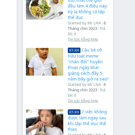
thọ nhất thế giới
đều làm 4 điều này:
Kỳ lạ không có tập
thể dục
Started by Mr LNA
6
Tháng chín 2023
Trả
lời: 0
Tin tức tổng hợp
Cậu bé sở
KT-XH
hữu loạt meme
"chán đời" huyền
thoại ngày khai
giảng cách đây 5
năm bây giờ ra sao?
Started by Mr LNA
6
Tháng chín 2023
Trả
lời: 0
Tin tức tổng hợp
7 việc không
KT-XH
được làm ngay sau
khi tập thể dục thể
thao
Started by Mr LNA
6