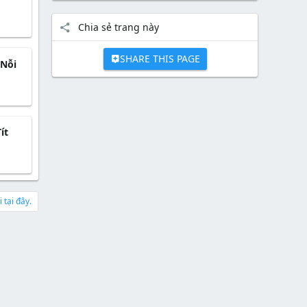
Chia sẻ trang này
SHARE THIS PAGE
 Nỗi
ít
 tại đây.