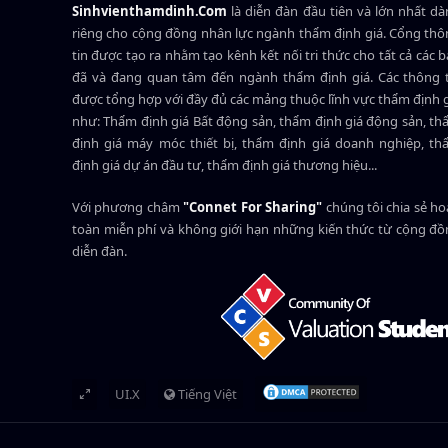
Sinhvienthamdinh.Com
là diễn đàn đầu tiên và lớn nhất d
riêng cho cộng đồng nhân lực ngành
thẩm định giá
. Cổng th
tin được tạo ra nhằm tạo kênh kết nối tri thức cho tất cả các 
đã và đang quan tâm đến ngành thẩm định giá. Các thông t
được tổng hợp với đầy đủ các mảng thuộc lĩnh vực thẩm định 
như: Thẩm định giá Bất động sản, thẩm định giá động sản, t
định giá máy móc thiết bị, thẩm định giá doanh nghiệp, t
định giá dự án đầu tư, thẩm định giá thương hiệu...
Với phương châm
"Connet For Sharing"
chúng tôi chia sẻ h
toàn miễn phí và không giới hạn những kiến thức từ cộng đ
diễn đàn.
UI.X
Tiếng Việt