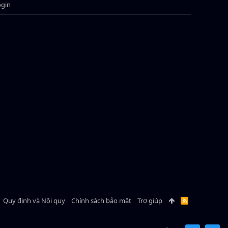
ogin
Quy định và Nội quy
Chính sách bảo mật
Trợ giúp
R
S
S