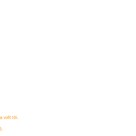
viết lời.
ô.