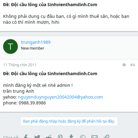
Ðề: Đội cầu lông của Sinhvienthamdinh.Com
Không phải dụng cụ đâu bạn, có gì mình thuê sân, hoặc bạn
nào có thì mình mượn, hihi
trunganh1989
T
New member
11 Tháng chín 2011
#4
Ðề: Đội cầu lông của Sinhvienthamdinh.Com
mình đăng ký một vé nhé admin !
trần trung Anh
yahoo:
nguyenduynguyen20042004@yahoo.com
phone: 0988.39.8986
Bạn phải đăng nhập hoặc đăng ký để phản hồi tại đây.
Facebook
Twitter
Reddit
Pinterest
Tumblr
WhatsApp
Email
Link
Chia sẻ: