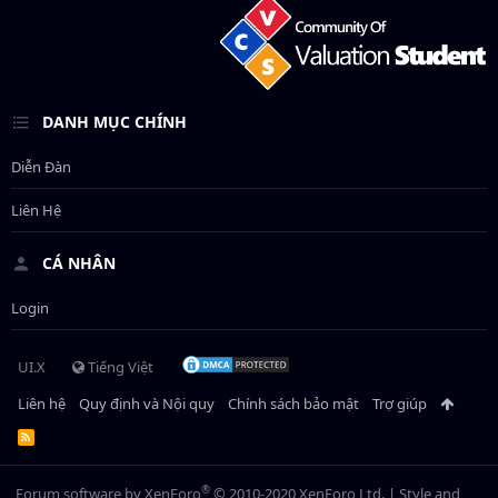
DANH MỤC CHÍNH
Diễn Đàn
Liên Hệ
CÁ NHÂN
Login
UI.X
Tiếng Việt
Liên hệ
Quy định và Nội quy
Chính sách bảo mật
Trợ giúp
R
S
S
®
Forum software by XenForo
© 2010-2020 XenForo Ltd.
|
Style and