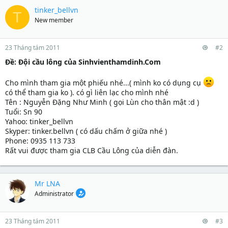
d
ắ
tinker_bellvn
T
s
t
New member
t
đ
a
ầ
r
u
t
23 Tháng tám 2011
#2
e
Ðề: Đội cầu lông của Sinhvienthamdinh.Com
r
Cho mình tham gia một phiếu nhé...( mình ko có dụng cụ
có thể tham gia ko ). có gì liên lạc cho mình nhé
Tên : Nguyễn Đặng Như Minh ( gọi Lùn cho thân mật :d )
Tuổi: Sn 90
Yahoo: tinker_bellvn
Skyper: tinker.bellvn ( có dấu chấm ở giữa nhé )
Phone: 0935 113 733
Rất vui được tham gia CLB Cầu Lông của diễn đàn.
Mr LNA
Administrator
23 Tháng tám 2011
#3