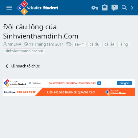
Đội cầu lông của
Sinhvienthamdinh.Com
T
N
T
Mr LNA
11 Tháng tám 2011
äá»™i
cáº§u
cá»§a
lã´ng
h
g
h
sinhvienthamdinhcom
r
à
ẻ
e
y
a
b
Kế hoạch tổ chức
d
ắ
s
t
t
đ
a
ầ
r
u
t
e
r