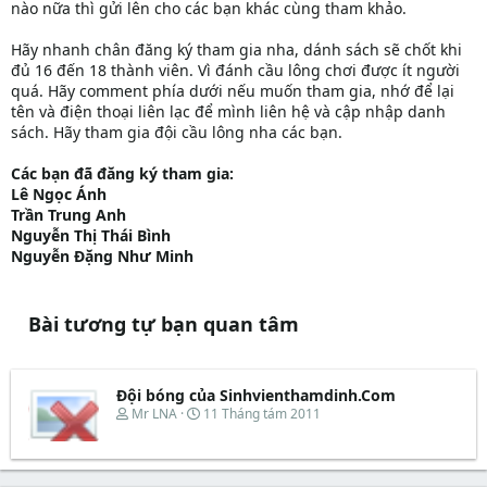
nào nữa thì gửi lên cho các bạn khác cùng tham khảo.
Hãy nhanh chân đăng ký tham gia nha, dánh sách sẽ chốt khi
đủ 16 đến 18 thành viên. Vì đánh cầu lông chơi được ít người
quá. Hãy comment phía dưới nếu muốn tham gia, nhớ để lại
tên và điện thoại liên lạc để mình liên hệ và cập nhập danh
sách. Hãy tham gia đội cầu lông nha các bạn.
Các bạn đã đăng ký tham gia:
Lê Ngọc Ánh
Trần Trung Anh
Nguyễn Thị Thái Bình
Nguyễn Đặng Như Minh
Bài tương tự bạn quan tâm
Đội bóng của Sinhvienthamdinh.Com
T
N
Mr LNA
11 Tháng tám 2011
h
g
r
à
e
y
a
b